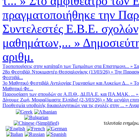
τ...
»
Στο αμφιθέατρο των
πραγματοποιήθηκε την Παρ
Συντελεστές Ε.Β.Ε. σχολών
μαθημάτων,...
»
Δημοσιεύτη
αριθμ.
Τροποποιήσεις στην κατάταξη των Τμημάτων στα Επιστημονι...
»
Σα
28ο Φεστιβάλ Ντοκιμαντέρ Θεσσαλονίκης (13/03/26)
»
Την Παρασκε
Φεστιβά...
3ο Μαθητικό Φεστιβάλ Αντιλογίας Γυμνασίων και Λυκείων Δ...
»
Το
Μαθητικό Φε...
Παρουσίαση των σπουδών σε Α.Π.Θ., ΔΙ.ΠΑ.Ε. και ΠΑ.ΜΑΚ. ...
Δίνουμε Ζωή, Μοιραζόμαστε Ελπίδα! (2-3/03/26)
»
Με μεγάλη επιτυ
Προθεσμία υποβολής δικαιολογητικών για τις σχολές στην ...
»
Αναρ
τελευταία ενημέρω