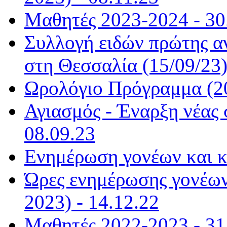
Μαθητές 2023-2024 - 30
Συλλογή ειδών πρώτης α
στη Θεσσαλία (15/09/23)
Ωρολόγιο Πρόγραμμα (20
Αγιασμός - Έναρξη νέας 
08.09.23
Ενημέρωση γονέων και κ
Ώρες ενημέρωσης γονέων
2023) - 14.12.22
Μαθητές 2022-2023 - 31