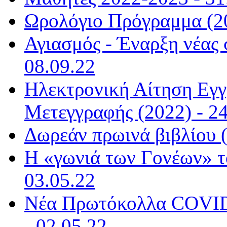
Ωρολόγιο Πρόγραμμα (20
Αγιασμός - Έναρξη νέας 
08.09.22
Ηλεκτρονική Αίτηση Εγ
Μετεγγραφής (2022) - 24
Δωρεάν πρωινά βιβλίου (
Η «γωνιά των Γονέων» τ
03.05.22
Νέα Πρωτόκολλα COVID-
- 02.05.22