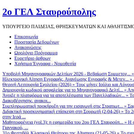
2ο ΓΕΛ Σταυρούπολης
ΥΠΟΥΡΓΕΙΟ ΠΑΙΔΕΙΑΣ, ΘΡΗΣΚΕΥΜΑΤΩΝ ΚΑΙ ΑΘΛΗΤΙΣΜ
Επικοινωνία
Προστασία Δεδομένων
Ανακοινώσεις
Ωρολόγιο Πρόγραμμα
Ευρετήριο άρθρων
Χρήσιμα Έγγραφα - Νομοθεσία
Υποβολή Μηχανογραφικών Δελτίων 2026 - Βεβαίωση Συμμετοχ...
Ηλεκτρονική Αίτηση Εγγραφής, Ανανέωσης Εγγραφής & Μετεγ...
»
Θερινή Λειτουργία Σχολείου (2026)
»
Τους μήνες Ιούλιο και Αύγουσ
Δημιουργία κωδικού ασφαλείας για το Μηχανογραφικό Δελτί...
»
Από
Άνοιξε η πλατφόρμα για τα αποτελέσματα των Πανελλαδικών...
»
Τα
Διακυβέρνησης, ανακοι...
Συμπληρωματική προκήρυξη για την εισαγωγή στις Στρατιωτ...
»
Σα
Διδακτική προσκυνηματική επίσκεψη στη Σουρωτή (2-04-26)
»
Το 2
στην Ιερά ...
Μαθητοφρένεια (vol.3): η εφημερίδα του 2ου ΓΕΛ Σταυρούπ...
»
Η 
Γιαννακού, ...
31ο Φεστιβάλ Κλασικού Θεάτρου της Altamura (21-05-26)
»
Το σχο