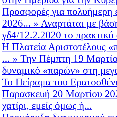
Προσφορές για πολυήμερη 
2026...
»
Αναρτάται με βάση
γδ4/12.2.2020 το πρακτικό
Η Πλατεία Αριστοτέλους «
...
»
Την Πέμπτη 19 Μαρτίο
δυναμικό «παρών» στη μεγά
Το Πείραμα του Ερατοσθένη
Παρασκευή 20 Μαρτίου 2026
χατίρι, εμείς όμως ή...