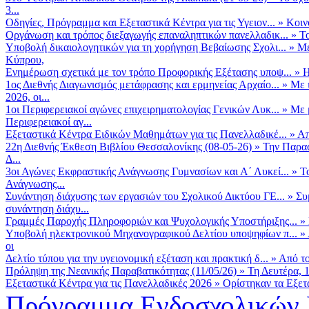
3...
Οδηγίες, Πρόγραμμα και Εξεταστικά Κέντρα για τις Υγειον...
»
Κοιν
Οργάνωση και τρόπος διεξαγωγής επαναληπτικών πανελλαδικ...
»
Το
Υποβολή δικαιολογητικών για τη χορήγηση Βεβαίωσης Σχολι...
»
Με
Κύπρου,
Ενημέρωση σχετικά με τον τρόπο Προφορικής Εξέτασης υποψ...
»
Η
1ος Διεθνής Διαγωνισμός μετάφρασης και ερμηνείας Αρχαίο...
»
Με 
2026, οι...
1οι Περιφερειακοί αγώνες επιχειρηματολογίας Γενικών Λυκ...
»
Με 
Περιφερειακοί αγ...
Εξεταστικά Κέντρα Ειδικών Μαθημάτων για τις Πανελλαδικέ...
»
Απ
22η Διεθνής Έκθεση Βιβλίου Θεσσαλονίκης (08-05-26)
»
Την Παρασ
Δ...
3οι Αγώνες Εκφραστικής Ανάγνωσης Γυμνασίων και Α΄ Λυκεί...
»
Τ
Ανάγνωσης...
Συνάντηση διάχυσης των εργασιών του Σχολικού Δικτύου ΓΕ...
»
Συ
συνάντηση διάχυ...
Γραμμές Παροχής Πληροφοριών και Ψυχολογικής Υποστήριξης...
»
Υποβολή ηλεκτρονικού Μηχανογραφικού Δελτίου υποψηφίων π...
»
οι
Δελτίο τύπου για την υγειονομική εξέταση και πρακτική δ...
»
Από το
Πρόληψη της Νεανικής Παραβατικότητας (11/05/26)
»
Τη Δευτέρα, 
Εξεταστικά Κέντρα για τις Πανελλαδικές 2026
»
Ορίστηκαν τα Εξετα
Πρόγραμμα Ενδοσχολικών 