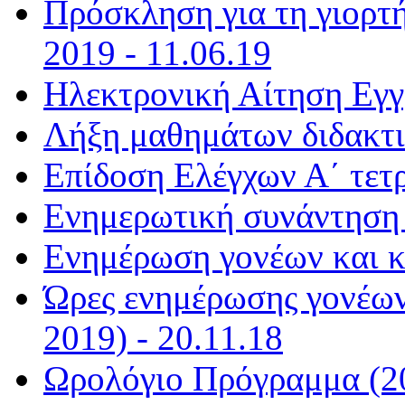
Πρόσκληση για τη γιορτή
2019 - 11.06.19
Ηλεκτρονική Αίτηση Εγγ
Λήξη μαθημάτων διδακτι
Επίδοση Ελέγχων Α΄ τετ
Ενημερωτική συνάντηση (
Ενημέρωση γονέων και κ
Ώρες ενημέρωσης γονέων
2019) - 20.11.18
Ωρολόγιο Πρόγραμμα (20