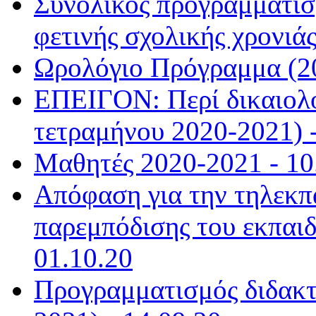
Συνολικός προγραμματισμ
φετινής σχολικής χρονιάς
Ωρολόγιο Πρόγραμμα (20
ΕΠΕΙΓΟΝ: Περί δικαιολ
τετραμήνου 2020-2021) -
Μαθητές 2020-2021 - 10
Απόφαση για την τηλεκπ
παρεμπόδισης του εκπαιδ
01.10.20
Προγραμματισμός διδακτ