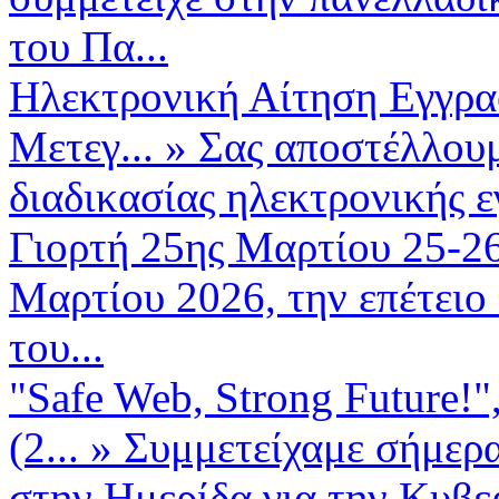
του Πα...
Ηλεκτρονική Αίτηση Εγγρα
Μετεγ...
»
Σας αποστέλλουμ
διαδικασίας ηλεκτρονικής 
Γιορτή 25ης Μαρτίου 25-2
Μαρτίου 2026, την επέτειο
του...
"Safe Web, Strong Future!
(2...
»
Συμμετείχαμε σήμερα
στην Ημερίδα για την Κυβερ