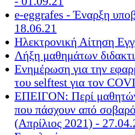
- 01.09.21
e-eggrafes - Έναρξη υπο
18.06.21
Ηλεκτρονική Αίτηση Εγγ
Λήξη μαθημάτων διδακτι
Ενημέρωση για την εφαρ
του selftest για τον COV
ΕΠΕΙΓΟΝ: Περί μαθητών
που πάσχουν από σοβαρό
(Απρίλιος 2021) - 27.04.