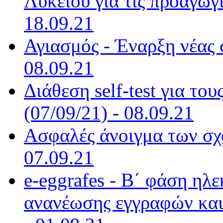
Λυκείου για τις προαγωγι
18.09.21
Αγιασμός - Έναρξη νέας 
08.09.21
Διάθεση self-test για το
(07/09/21) - 08.09.21
Ασφαλές άνοιγμα των σχο
07.09.21
e-eggrafes - Β΄ φάση ηλ
ανανέωσης εγγραφών και