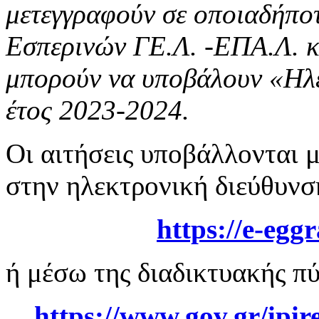
μετεγγραφούν σε οποιαδήπο
Εσπερινών ΓΕ.Λ. -ΕΠΑ.Λ. κ
μπορούν να υποβάλουν «Ηλε
έτος 2023-2024.
Οι αιτήσεις υποβάλλονται 
στην ηλεκτρονική διεύθυνσ
https
://
e
-
eggr
ή μέσω της διαδικτυακής π
https
://
www
.
gov
.
gr
/
ipir