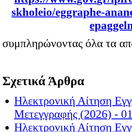
skholeio
/
eggraphe
-
anan
epaggel
συμπληρώνοντας όλα τα απα
Σχετικά Άρθρα
Ηλεκτρονική Αίτηση Εγ
Μετεγγραφής (2026) - 01
Ηλεκτρονική Αίτηση Εγ