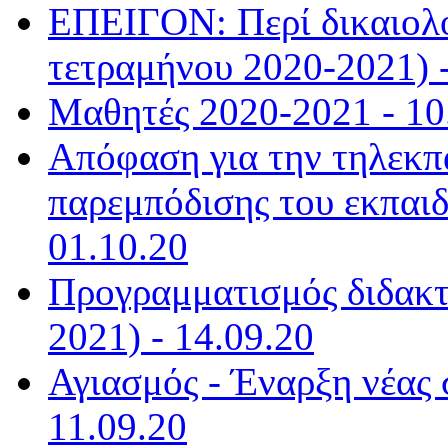
ΕΠΕΙΓΟΝ: Περί δικαιολ
τετραμήνου 2020-2021) -
Μαθητές 2020-2021 - 10
Απόφαση για την τηλεκπ
παρεμπόδισης του εκπαιδ
01.10.20
Προγραμματισμός διδακτ
2021) - 14.09.20
Αγιασμός - Έναρξη νέας 
11.09.20