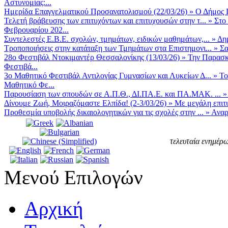
Αστυνομίας:...
Ημερίδα Επαγγελματικού Προσανατολισμού (22/03/26)
»
Ο Δήμος Π
Τελετή βράβευσης των επιτυχόντων και επιτυχουσών στην τ...
»
Στο
Φεβρουαρίου 202...
Συντελεστές Ε.Β.Ε. σχολών, τμημάτων, ειδικών μαθημάτων,...
»
Δη
Τροποποιήσεις στην κατάταξη των Τμημάτων στα Επιστημονι...
»
Σα
28ο Φεστιβάλ Ντοκιμαντέρ Θεσσαλονίκης (13/03/26)
»
Την Παρασκε
Φεστιβά...
3ο Μαθητικό Φεστιβάλ Αντιλογίας Γυμνασίων και Λυκείων Δ...
»
Το
Μαθητικό Φε...
Παρουσίαση των σπουδών σε Α.Π.Θ., ΔΙ.ΠΑ.Ε. και ΠΑ.ΜΑΚ. ...
Δίνουμε Ζωή, Μοιραζόμαστε Ελπίδα! (2-3/03/26)
»
Με μεγάλη επιτυ
Προθεσμία υποβολής δικαιολογητικών για τις σχολές στην ...
»
Αναρ
τελευταία ενημέρω
Μενού Επιλογών
Αρχική