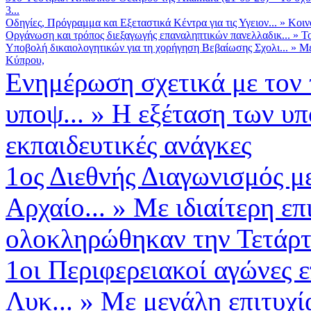
3...
Οδηγίες, Πρόγραμμα και Εξεταστικά Κέντρα για τις Υγειον...
»
Κοιν
Οργάνωση και τρόπος διεξαγωγής επαναληπτικών πανελλαδικ...
»
Το
Υποβολή δικαιολογητικών για τη χορήγηση Βεβαίωσης Σχολι...
»
Με
Κύπρου,
Ενημέρωση σχετικά με τον
υποψ...
»
Η εξέταση των υπ
εκπαιδευτικές ανάγκες
1ος Διεθνής Διαγωνισμός μ
Αρχαίο...
»
Με ιδιαίτερη επ
ολοκληρώθηκαν την Τετάρτη
1οι Περιφερειακοί αγώνες 
Λυκ...
»
Με μεγάλη επιτυχ