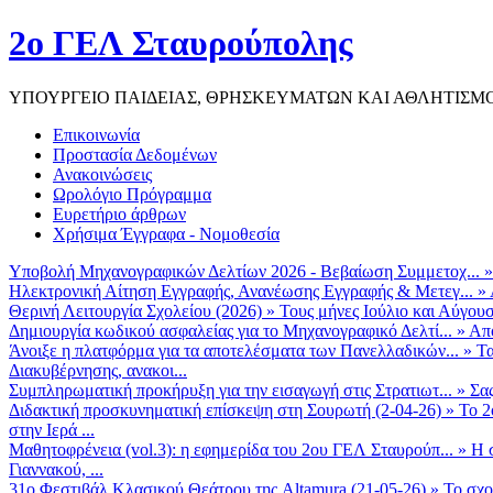
2ο ΓΕΛ Σταυρούπολης
ΥΠΟΥΡΓΕΙΟ ΠΑΙΔΕΙΑΣ, ΘΡΗΣΚΕΥΜΑΤΩΝ ΚΑΙ ΑΘΛΗΤΙΣΜ
Επικοινωνία
Προστασία Δεδομένων
Ανακοινώσεις
Ωρολόγιο Πρόγραμμα
Ευρετήριο άρθρων
Χρήσιμα Έγγραφα - Νομοθεσία
Υποβολή Μηχανογραφικών Δελτίων 2026 - Βεβαίωση Συμμετοχ...
Ηλεκτρονική Αίτηση Εγγραφής, Ανανέωσης Εγγραφής & Μετεγ...
»
Θερινή Λειτουργία Σχολείου (2026)
»
Τους μήνες Ιούλιο και Αύγουσ
Δημιουργία κωδικού ασφαλείας για το Μηχανογραφικό Δελτί...
»
Από
Άνοιξε η πλατφόρμα για τα αποτελέσματα των Πανελλαδικών...
»
Τα
Διακυβέρνησης, ανακοι...
Συμπληρωματική προκήρυξη για την εισαγωγή στις Στρατιωτ...
»
Σα
Διδακτική προσκυνηματική επίσκεψη στη Σουρωτή (2-04-26)
»
Το 2
στην Ιερά ...
Μαθητοφρένεια (vol.3): η εφημερίδα του 2ου ΓΕΛ Σταυρούπ...
»
Η 
Γιαννακού, ...
31ο Φεστιβάλ Κλασικού Θεάτρου της Altamura (21-05-26)
»
Το σχο