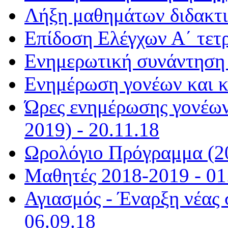
Λήξη μαθημάτων διδακτι
Επίδοση Ελέγχων Α΄ τετ
Ενημερωτική συνάντηση (
Ενημέρωση γονέων και κ
Ώρες ενημέρωσης γονέων
2019) - 20.11.18
Ωρολόγιο Πρόγραμμα (20
Μαθητές 2018-2019 - 01
Αγιασμός - Έναρξη νέας 
06.09.18