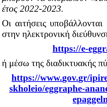
έτος 2022-2023.
Οι αιτήσεις υποβάλλονται
στην ηλεκτρονική διεύθυνσ
https
://
e
-
eggr
ή μέσω της διαδικτυακής π
https
://
www
.
gov
.
gr
/
ipir
skholeio
/
eggraphe
-
anan
epaggel