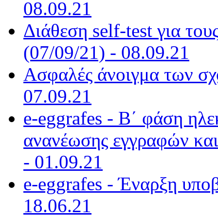
08.09.21
Διάθεση self-test για το
(07/09/21) - 08.09.21
Ασφαλές άνοιγμα των σχο
07.09.21
e-eggrafes - Β΄ φάση ηλ
ανανέωσης εγγραφών και
- 01.09.21
e-eggrafes - Έναρξη υπο
18.06.21