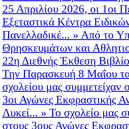
25 Απριλίου 2026, οι 1οι Πε
Εξεταστικά Κέντρα Ειδικώ
Πανελλαδικέ...
»
Από το Υπ
Θρησκευμάτων και Αθλητισμ
22η Διεθνής Έκθεση Βιβλί
Την Παρασκευή 8 Μαΐου τα
σχολείου μας συμμετείχαν σ
3οι Αγώνες Εκφραστικής Α
Λυκεί...
»
Το σχολείο μας σ
στους 3ους Αγώνες Εκφραστ