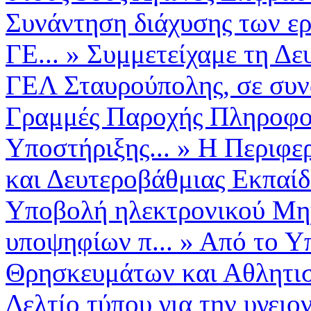
Συνάντηση διάχυσης των ερ
ΓΕ...
»
Συμμετείχαμε τη Δε
ΓΕΛ Σταυρούπολης, σε συνά
Γραμμές Παροχής Πληροφο
Υποστήριξης...
»
Η Περιφε
και Δευτεροβάθμιας Εκπαί
Υποβολή ηλεκτρονικού Μη
υποψηφίων π...
»
Από το Υπ
Θρησκευμάτων και Αθλητισ
Δελτίο τύπου για την υγειο