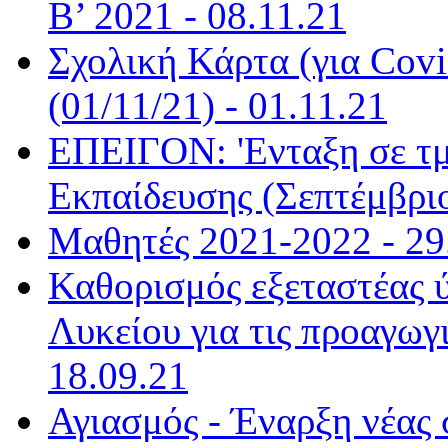
Β’ 2021 - 08.11.21
Σχολική Κάρτα (για Covi
(01/11/21) - 01.11.21
ΕΠΕΙΓΟΝ: 'Ενταξη σε τ
Εκπαίδευσης (Σεπτέμβριο
Μαθητές 2021-2022 - 29
Καθορισμός εξεταστέας 
Λυκείου για τις προαγωγι
18.09.21
Αγιασμός - Έναρξη νέας 