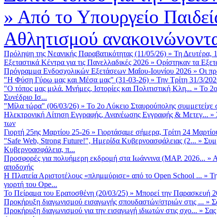
»
Από το Υπουργείο Παιδεί
Αθλητισμού ανακοινώνοντα
Πρόληψη της Νεανικής Παραβατικότητας (11/05/26)
»
Τη Δευτέρα, 
Εξεταστικά Κέντρα για τις Πανελλαδικές 2026
»
Ορίστηκαν τα Εξετα
Πρόγραμμα Ενδοσχολικών Εξετάσεων Μαΐου-Ιουνίου 2026
»
Οι πρ
"Η Φύση Γύρω μας και Μέσα μας" (31-03-26)
»
Την Τρίτη 31/3/202
"Ο τόπος μας μιλά. Μνήμες, Ιστορίες και Πολιτιστική Κλη...
»
Το 2ο
Συνέδριο Ισ...
"Μίλα τώρα" (06/03/26)
»
Το 2ο Λύκειο Σταυρούπολης συμμετείχε 
Ηλεκτρονική Αίτηση Εγγραφής, Ανανέωσης Εγγραφής & Μετεγ...
»
των
Γιορτή 25ης Μαρτίου 25-26
»
Γιορτάσαμε σήμερα, Τρίτη 24 Μαρτίου 
"Safe Web, Strong Future!", Ημερίδα Κυβερνοασφάλειας (2...
»
Συμ
Κυβερνοασφάλεια, π...
Προσφορές για πολυήμερη εκδρομή στα Ιωάννινα (ΜΑΡ. 2026...
»
Α
αποδοχής
Η Πλατεία Αριστοτέλους «πλημμύρισε» από το Open School ...
»
Τη
γιορτή του Ope...
Το Πείραμα του Ερατοσθένη (20/03/25)
»
Μπορεί την Παρασκευή 20 
Προκήρυξη διαγωνισμού εισαγωγής σπουδαστών/στριών στις ...
»
Σ
Προκήρυξη διαγωνισμού για την εισαγωγή ιδιωτών στις σχο...
»
Σας