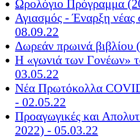
Ωρολόγιο Πρόγραμμα (20
Αγιασμός - Έναρξη νέας 
08.09.22
Δωρεάν πρωινά βιβλίου (
Η «γωνιά των Γονέων» τ
03.05.22
Νέα Πρωτόκολλα COVID-
- 02.05.22
Προαγωγικές και Απολυτή
2022) - 05.03.22