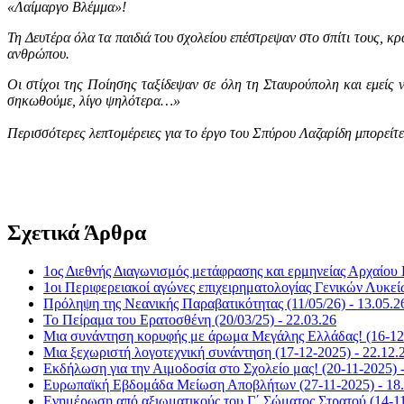
«Λαίμαργο Βλέμμα»!
Τη Δευτέρα όλα τα παιδιά του σχολείου επέστρεψαν στο σπίτι τους, κ
ανθρώπου.
Οι στίχοι της Ποίησης ταξίδεψαν σε όλη τη Σταυρούπολη και εμείς 
σηκωθούμε, λίγο ψηλότερα…»
Περισσότερες λεπτομέρειες για το έργο του Σπύρου Λαζαρίδη μπορείτε
Σχετικά Άρθρα
1ος Διεθνής Διαγωνισμός μετάφρασης και ερμηνείας Αρχαίου 
1οι Περιφερειακοί αγώνες επιχειρηματολογίας Γενικών Λυκεί
Πρόληψη της Νεανικής Παραβατικότητας (11/05/26) - 13.05.2
Το Πείραμα του Ερατοσθένη (20/03/25) - 22.03.26
Μια συνάντηση κορυφής με άρωμα Μεγάλης Ελλάδας! (16-12-
Μια ξεχωριστή λογοτεχνική συνάντηση (17-12-2025) - 22.12.
Εκδήλωση για την Αιμοδοσία στο Σχολείο μας! (20-11-2025) -
Ευρωπαϊκή Εβδομάδα Μείωση Αποβλήτων (27-11-2025) - 18.
Ενημέρωση από αξιωματικούς του Γ΄ Σώματος Στρατού (14-11-