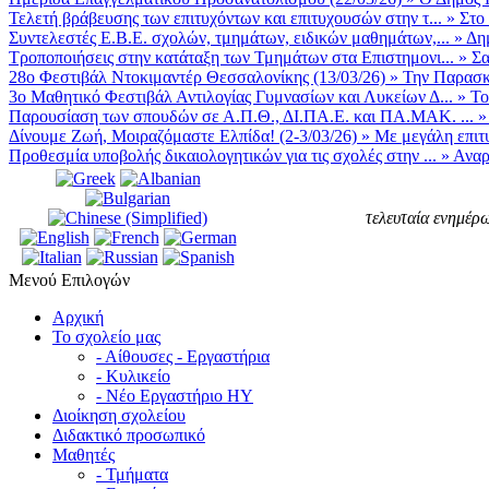
Τελετή βράβευσης των επιτυχόντων και επιτυχουσών στην τ...
»
Στο
Συντελεστές Ε.Β.Ε. σχολών, τμημάτων, ειδικών μαθημάτων,...
»
Δη
Τροποποιήσεις στην κατάταξη των Τμημάτων στα Επιστημονι...
»
Σα
28ο Φεστιβάλ Ντοκιμαντέρ Θεσσαλονίκης (13/03/26)
»
Την Παρασκε
3ο Μαθητικό Φεστιβάλ Αντιλογίας Γυμνασίων και Λυκείων Δ...
»
Το
Παρουσίαση των σπουδών σε Α.Π.Θ., ΔΙ.ΠΑ.Ε. και ΠΑ.ΜΑΚ. ...
Δίνουμε Ζωή, Μοιραζόμαστε Ελπίδα! (2-3/03/26)
»
Με μεγάλη επιτυ
Προθεσμία υποβολής δικαιολογητικών για τις σχολές στην ...
»
Αναρ
τελευταία ενημέρω
Μενού Επιλογών
Αρχική
Το σχολείο μας
- Αίθουσες - Εργαστήρια
- Κυλικείο
- Νέο Εργαστήριο ΗΥ
Διοίκηση σχολείου
Διδακτικό προσωπικό
Μαθητές
- Τμήματα