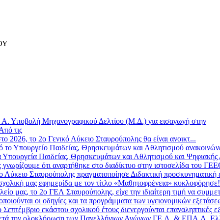
ΟΥ
»
Α. Υποβολή Μηχανογραφικού Δελτίου (Μ.Δ.) για εισαγωγή στην
Από τις
το 2026, το 2ο Γενικό Λύκειο Σταυρούπολης θα είναι ανοικτ...
 το Υπουργείο Παιδείας, Θρησκευμάτων και Αθλητισμού ανακοινώνε
 Υπουργεία Παιδείας, Θρησκευμάτων και Αθλητισμού και Ψηφιακής Δ
ς γνωρίζουμε ότι αναρτήθηκε στο διαδίκτυο στην ιστοσελίδα του ΓΕ
ο Λύκειο Σταυρούπολης πραγματοποίησε Διδακτική προσκυνηματική επ
σχολική μας εφημερίδα με τον τίτλο «Μαθητοφρένεια» κυκλοφόρησε! 
λείο μας, το 2ο ΓΕΛ Σταυρούπολης, είχε την ιδιαίτερη τιμή να συμμετ
οποιούνται οι οδηγίες και τα προγράμματα των υγειονομικών εξετάσε
 Σεπτέμβριο εκάστου σχολικού έτους διενεργούνται επαναληπτικές εξ
τά την ολοκλήρωση των Πανελλήνιων Αγώνων ΓΕ.Λ. & ΕΠΑ.Λ. Ελλ