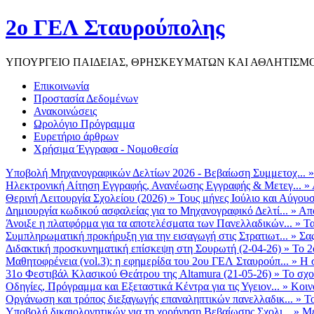
2ο ΓΕΛ Σταυρούπολης
ΥΠΟΥΡΓΕΙΟ ΠΑΙΔΕΙΑΣ, ΘΡΗΣΚΕΥΜΑΤΩΝ ΚΑΙ ΑΘΛΗΤΙΣΜ
Επικοινωνία
Προστασία Δεδομένων
Ανακοινώσεις
Ωρολόγιο Πρόγραμμα
Ευρετήριο άρθρων
Χρήσιμα Έγγραφα - Νομοθεσία
Υποβολή Μηχανογραφικών Δελτίων 2026 - Βεβαίωση Συμμετοχ...
Ηλεκτρονική Αίτηση Εγγραφής, Ανανέωσης Εγγραφής & Μετεγ...
»
Θερινή Λειτουργία Σχολείου (2026)
»
Τους μήνες Ιούλιο και Αύγουσ
Δημιουργία κωδικού ασφαλείας για το Μηχανογραφικό Δελτί...
»
Από
Άνοιξε η πλατφόρμα για τα αποτελέσματα των Πανελλαδικών...
»
Τα
Συμπληρωματική προκήρυξη για την εισαγωγή στις Στρατιωτ...
»
Σα
Διδακτική προσκυνηματική επίσκεψη στη Σουρωτή (2-04-26)
»
Το 2
Μαθητοφρένεια (vol.3): η εφημερίδα του 2ου ΓΕΛ Σταυρούπ...
»
Η 
31ο Φεστιβάλ Κλασικού Θεάτρου της Altamura (21-05-26)
»
Το σχο
Οδηγίες, Πρόγραμμα και Εξεταστικά Κέντρα για τις Υγειον...
»
Κοιν
Οργάνωση και τρόπος διεξαγωγής επαναληπτικών πανελλαδικ...
»
Το
Υποβολή δικαιολογητικών για τη χορήγηση Βεβαίωσης Σχολι...
»
Με