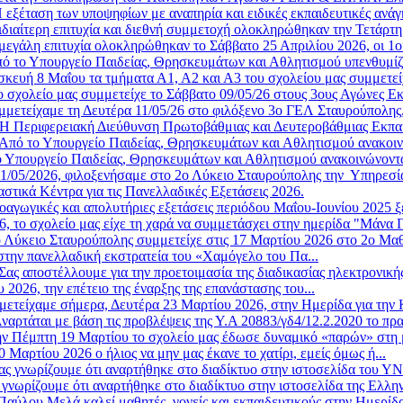
 εξέταση των υποψηφίων με αναπηρία και ειδικές εκπαιδευτικές ανάγ
ιδιαίτερη επιτυχία και διεθνή συμμετοχή ολοκληρώθηκαν την Τετάρτη 
μεγάλη επιτυχία ολοκληρώθηκαν το Σάββατο 25 Απριλίου 2026, οι 1οι
ό το Υπουργείο Παιδείας, Θρησκευμάτων και Αθλητισμού υπενθυμίζε
κευή 8 Μαΐου τα τμήματα Α1, Α2 και Α3 του σχολείου μας συμμετείχ
ο σχολείο μας συμμετείχε το Σάββατο 09/05/26 στους 3ους Αγώνες Ε
μμετείχαμε τη Δευτέρα 11/05/26 στο φιλόξενο 3ο ΓΕΛ Σταυρούπολης,
Η Περιφερειακή Διεύθυνση Πρωτοβάθμιας και Δευτεροβάθμιας Εκπα
Από το Υπουργείο Παιδείας, Θρησκευμάτων και Αθλητισμού ανακοινώ
 Υπουργείο Παιδείας, Θρησκευμάτων και Αθλητισμού ανακοινώνοντα
11/05/2026, φιλοξενήσαμε στο 2ο Λύκειο Σταυρούπολης την Υπηρεσία 
στικά Κέντρα για τις Πανελλαδικές Εξετάσεις 2026.
οαγωγικές και απολυτήριες εξετάσεις περιόδου Μαΐου-Ιουνίου 2025 ξ
6, το σχολείο μας είχε τη χαρά να συμμετάσχει στην ημερίδα "Μάνα Γ
 Λύκειο Σταυρούπολης συμμετείχε στις 17 Μαρτίου 2026 στο 2ο Μαθη
στην πανελλαδική εκστρατεία του «Χαμόγελο του Πα...
Σας αποστέλλουμε για την προετοιμασία της διαδικασίας ηλεκτρονική
2026, την επέτειο της έναρξης της επανάστασης του...
μετείχαμε σήμερα, Δευτέρα 23 Μαρτίου 2026, στην Ημερίδα για την 
ναρτάται με βάση τις προβλέψεις της Υ.Α 20883/γδ4/12.2.2020 το πρ
ν Πέμπτη 19 Μαρτίου το σχολείο μας έδωσε δυναμικό «παρών» στη μ
Μαρτίου 2026 ο ήλιος να μην μας έκανε το χατίρι, εμείς όμως ή...
ας γνωρίζουμε ότι αναρτήθηκε στο διαδίκτυο στην ιστοσελίδα του 
 γνωρίζουμε ότι αναρτήθηκε στο διαδίκτυο στην ιστοσελίδα της Ελλην
αύλου Μελά καλεί μαθητές, γονείς και εκπαιδευτικούς στην Ημερίδ