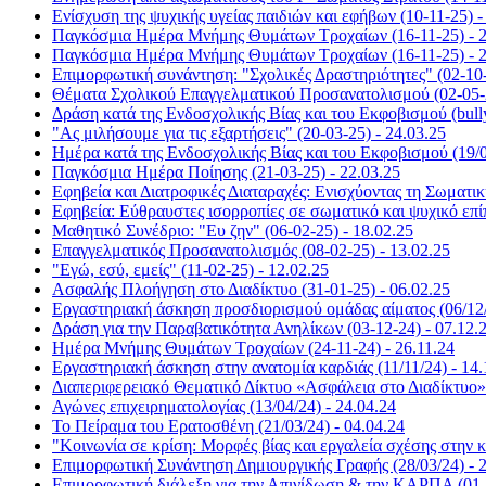
Ενίσχυση της ψυχικής υγείας παιδιών και εφήβων (10-11-25) -
Παγκόσμια Ημέρα Μνήμης Θυμάτων Τροχαίων (16-11-25) - 2
Παγκόσμια Ημέρα Μνήμης Θυμάτων Τροχαίων (16-11-25) - 2
Επιμορφωτική συνάντηση: "Σχολικές Δραστηριότητες" (02-10-
Θέματα Σχολικού Επαγγελματικού Προσανατολισμού (02-05-2
Δράση κατά της Ενδοσχολικής Βίας και του Εκφοβισμού (bull
"Ας μιλήσουμε για τις εξαρτήσεις" (20-03-25) - 24.03.25
Ημέρα κατά της Ενδοσχολικής Βίας και του Εκφοβισμού (19/0
Παγκόσμια Ημέρα Ποίησης (21-03-25) - 22.03.25
Εφηβεία και Διατροφικές Διαταραχές: Ενισχύοντας τη Σωματικ
Εφηβεία: Εύθραυστες ισορροπίες σε σωματικό και ψυχικό επίπ
Μαθητικό Συνέδριο: "Ευ ζην" (06-02-25) - 18.02.25
Επαγγελματικός Προσανατολισμός (08-02-25) - 13.02.25
"Εγώ, εσύ, εμείς" (11-02-25) - 12.02.25
Ασφαλής Πλοήγηση στο Διαδίκτυο (31-01-25) - 06.02.25
Εργαστηριακή άσκηση προσδιορισμού ομάδας αίματος (06/12/
Δράση για την Παραβατικότητα Ανηλίκων (03-12-24) - 07.12.
Ημέρα Μνήμης Θυμάτων Τροχαίων (24-11-24) - 26.11.24
Εργαστηριακή άσκηση στην ανατομία καρδιάς (11/11/24) - 14.
Διαπεριφερειακό Θεματικό Δίκτυο «Ασφάλεια στο Διαδίκτυο» 
Αγώνες επιχειρηματολογίας (13/04/24) - 24.04.24
Το Πείραμα του Ερατοσθένη (21/03/24) - 04.04.24
"Κοινωνία σε κρίση: Μορφές βίας και εργαλεία σχέσης στην κ
Επιμορφωτική Συνάντηση Δημιουργικής Γραφής (28/03/24) - 2
Επιμορφωτική διάλεξη για την Απινίδωση & την ΚΑΡΠΑ (01-1