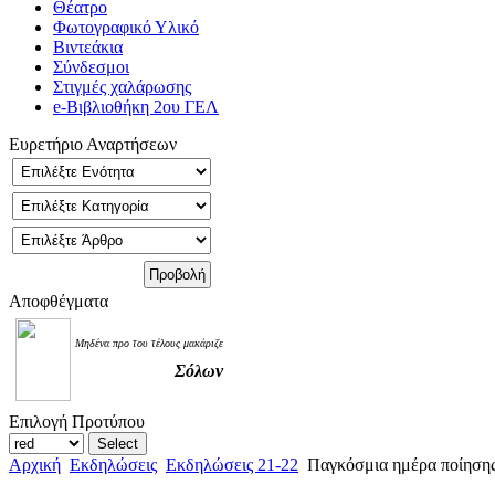
Θέατρο
Φωτογραφικό Υλικό
Βιντεάκια
Σύνδεσμοι
Στιγμές χαλάρωσης
e-Βιβλιοθήκη 2ου ΓΕΛ
Ευρετήριο Αναρτήσεων
Αποφθέγματα
Μηδένα προ του τέλους μακάριζε
Σόλων
Επιλογή Προτύπου
Αρχική
Εκδηλώσεις
Εκδηλώσεις 21-22
Παγκόσμια ημέρα ποίησης