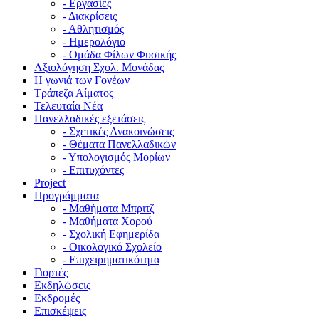
- Εργασίες
- Διακρίσεις
- Αθλητισμός
- Ημερολόγιο
- Ομάδα Φίλων Φυσικής
Αξιολόγηση Σχολ. Μονάδας
Η γωνιά των Γονέων
Τράπεζα Αίματος
Τελευταία Νέα
Πανελλαδικές εξετάσεις
- Σχετικές Ανακοινώσεις
- Θέματα Πανελλαδικών
- Υπολογισμός Μορίων
- Επιτυχόντες
Project
Προγράμματα
- Μαθήματα Μπριτζ
- Μαθήματα Χορού
- Σχολική Εφημερίδα
- Οικολογικό Σχολείο
- Επιχειρηματικότητα
Γιορτές
Εκδηλώσεις
Εκδρομές
Επισκέψεις