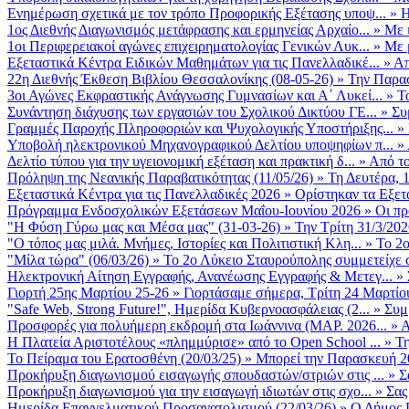
Ενημέρωση σχετικά με τον τρόπο Προφορικής Εξέτασης υποψ...
»
Η
1ος Διεθνής Διαγωνισμός μετάφρασης και ερμηνείας Αρχαίο...
»
Με 
1οι Περιφερειακοί αγώνες επιχειρηματολογίας Γενικών Λυκ...
»
Με 
Εξεταστικά Κέντρα Ειδικών Μαθημάτων για τις Πανελλαδικέ...
»
Απ
22η Διεθνής Έκθεση Βιβλίου Θεσσαλονίκης (08-05-26)
»
Την Παρασ
3οι Αγώνες Εκφραστικής Ανάγνωσης Γυμνασίων και Α΄ Λυκεί...
»
Τ
Συνάντηση διάχυσης των εργασιών του Σχολικού Δικτύου ΓΕ...
»
Συ
Γραμμές Παροχής Πληροφοριών και Ψυχολογικής Υποστήριξης...
»
Υποβολή ηλεκτρονικού Μηχανογραφικού Δελτίου υποψηφίων π...
»
Δελτίο τύπου για την υγειονομική εξέταση και πρακτική δ...
»
Από το
Πρόληψη της Νεανικής Παραβατικότητας (11/05/26)
»
Τη Δευτέρα, 
Εξεταστικά Κέντρα για τις Πανελλαδικές 2026
»
Ορίστηκαν τα Εξετα
Πρόγραμμα Ενδοσχολικών Εξετάσεων Μαΐου-Ιουνίου 2026
»
Οι πρ
"Η Φύση Γύρω μας και Μέσα μας" (31-03-26)
»
Την Τρίτη 31/3/202
"Ο τόπος μας μιλά. Μνήμες, Ιστορίες και Πολιτιστική Κλη...
»
Το 2ο
"Μίλα τώρα" (06/03/26)
»
Το 2ο Λύκειο Σταυρούπολης συμμετείχε 
Ηλεκτρονική Αίτηση Εγγραφής, Ανανέωσης Εγγραφής & Μετεγ...
»
Γιορτή 25ης Μαρτίου 25-26
»
Γιορτάσαμε σήμερα, Τρίτη 24 Μαρτίου 
"Safe Web, Strong Future!", Ημερίδα Κυβερνοασφάλειας (2...
»
Συμ
Προσφορές για πολυήμερη εκδρομή στα Ιωάννινα (ΜΑΡ. 2026...
»
Α
Η Πλατεία Αριστοτέλους «πλημμύρισε» από το Open School ...
»
Τη
Το Πείραμα του Ερατοσθένη (20/03/25)
»
Μπορεί την Παρασκευή 20 
Προκήρυξη διαγωνισμού εισαγωγής σπουδαστών/στριών στις ...
»
Σ
Προκήρυξη διαγωνισμού για την εισαγωγή ιδιωτών στις σχο...
»
Σας
Ημερίδα Επαγγελματικού Προσανατολισμού (22/03/26)
»
Ο Δήμος Π