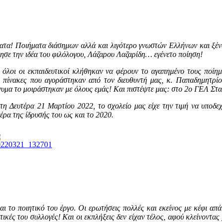
ματα! Ποιήματα διάσημων αλλά και λιγότερο γνωστών Ελλήνων και ξέ
ησε την ιδέα του φιλόλογου, Λάζαρου Λαζαρίδη… εγένετο ποίηση!
ι όλοι οι εκπαιδευτικοί κλήθηκαν να φέρουν το αγαπημένο τους ποίημ
 πίνακες που αγοράστηκαν από τον διευθυντή μας, κ. Παπαδημητρίου
ώνυμα το μοιράστηκαν με όλους εμάς! Και πιστέψτε μας: στο 2ο ΓΕΛ Στ
 τη Δευτέρα 21 Μαρτίου 2022, το σχολείο μας είχε την τιμή να υποδε
έρα της ίδρυσής του ως και το 2020.
ι το ποιητικό του έργο. Οι ερωτήσεις πολλές και εκείνος με κέφι απ
κές του συλλογές! Και οι εκπλήξεις δεν είχαν τέλος, αφού κλείνοντας 