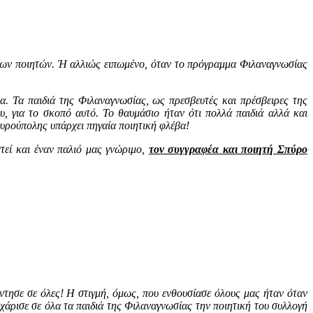
νων ποιητών. Ή αλλιώς ειπωμένο, όταν το πρόγραμμα Φιλαναγνωσίας
α. Τα παιδιά της Φιλαναγνωσίας, ως πρεσβευτές και πρέσβειρες της
, για το σκοπό αυτό. Το θαυμάσιο ήταν ότι πολλά παιδιά αλλά και
αυρούπολης υπάρχει πηγαία ποιητική φλέβα!
χτεί και έναν παλιό μας γνώριμο,
τον συγγραφέα και ποιητή Σπύρο
άντησε σε όλες! Η στιγμή, όμως, που ενθουσίασε όλους μας ήταν όταν
χάρισε σε όλα τα παιδιά της Φιλαναγνωσίας την ποιητική του συλλογή