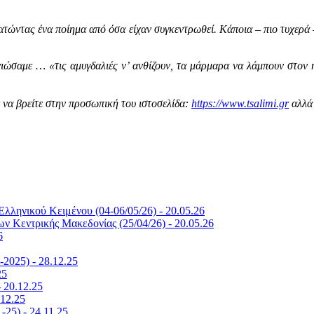
ρατώντας ένα ποίημα από όσα είχαν συγκεντρωθεί. Κάποια – πιο τυχερά
νιώσαμε … «τις αμυγδαλιές ν’ ανθίζουν, τα μάρμαρα να λάμπουν στον
 να βρείτε στην προσωπική του ιστοσελίδα:
https://www.tsalimi.gr
αλλά 
Ελληνικού Κειμένου (04-06/05/26) - 20.05.26
ων Κεντρικής Μακεδονίας (25/04/26) - 20.05.26
6
2025) - 28.12.25
25
 20.12.25
12.25
25) - 24.11.25