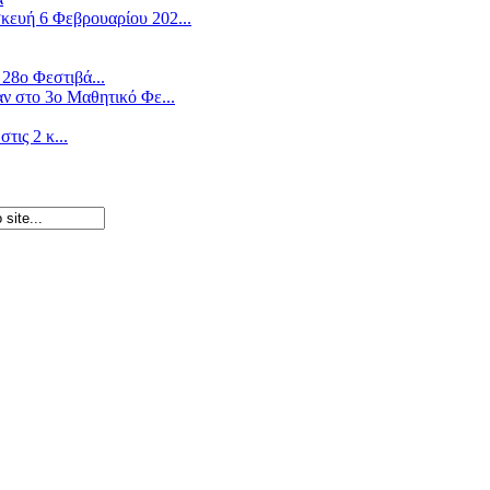
ευή 6 Φεβρουαρίου 202...
28ο Φεστιβά...
ν στο 3ο Μαθητικό Φε...
ις 2 κ...