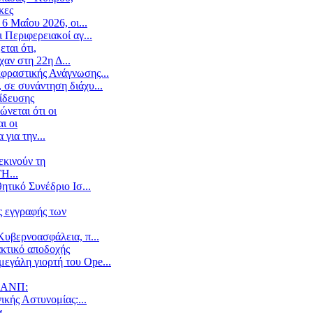
κες
6 Μαΐου 2026, οι...
 Περιφερειακοί αγ...
ται ότι,
αν στη 22η Δ...
κφραστικής Ανάγνωσης...
 σε συνάντηση διάχυ...
ίδευσης
νεται ότι οι
ι οι
για την...
εκινούν τη
Η...
τικό Συνέδριο Ισ...
ς εγγραφής των
Κυβερνοασφάλεια, π...
ακτικό αποδοχής
εγάλη γιορτή του Ope...
ΥΝΑΝΠ:
ικής Αστυνομίας:...
α