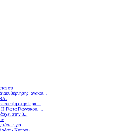
ται ότι
ιακυβέρνησης, ανακοι...
ΕΘΑ:
ίσκεψη στην Ιερά ...
Η Γιώτα Γιαννακού, ...
άσχει στην 3...
ων
ετάσεις για
άδας - Κύπρου,