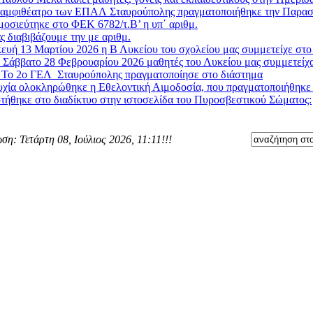
 αμφιθέατρο των ΕΠΑΛ Σταυρούπολης πραγματοποιήθηκε την Παρασκ
μοσιεύτηκε στο ΦΕΚ 6782/τ.Β’ η υπ΄ αριθμ.
ς διαβιβάζουμε την με αριθμ.
υή 13 Μαρτίου 2026 η Β Λυκείου του σχολείου μας συμμετείχε στο 
 Σάββατο 28 Φεβρουαρίου 2026 μαθητές του Λυκείου μας συμμετείχα
»
Το 2ο ΓΕΛ Σταυρούπολης πραγματοποίησε στο διάστημα
χία ολοκληρώθηκε η Εθελοντική Αιμοδοσία, που πραγματοποιήθηκε στ
τήθηκε στο διαδίκτυο στην ιστοσελίδα του Πυροσβεστικού Σώματος:
ση: Τετάρτη 08, Ιούλιος 2026, 11:11!!!