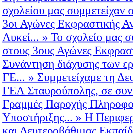
σχολείου μας συμμετείχαν σ
3οι Αγώνες Εκφραστικής Α
Λυκεί...
»
Το σχολείο μας σ
στους 3ους Αγώνες Εκφραστ
Συνάντηση διάχυσης των ερ
ΓΕ...
»
Συμμετείχαμε τη Δε
ΓΕΛ Σταυρούπολης, σε συνά
Γραμμές Παροχής Πληροφο
Υποστήριξης...
»
Η Περιφε
και Δευτεροβάθμιας Εκπαί