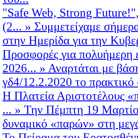
"Safe Web, Strong Future!
(2...
»
Συμμετείχαμε σήμερα
στην Ημερίδα για την Κυβερ
Προσφορές για πολυήμερη 
2026...
»
Αναρτάται με βάση
γδ4/12.2.2020 το πρακτικό
Η Πλατεία Αριστοτέλους «
...
»
Την Πέμπτη 19 Μαρτίο
δυναμικό «παρών» στη μεγά
Το Πείραμα του Ερατοσθένη