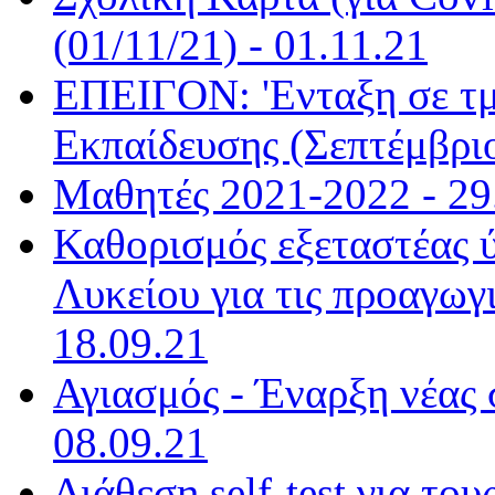
(01/11/21) - 01.11.21
ΕΠΕΙΓΟΝ: 'Ενταξη σε τ
Εκπαίδευσης (Σεπτέμβριο
Μαθητές 2021-2022 - 29
Καθορισμός εξεταστέας 
Λυκείου για τις προαγωγι
18.09.21
Αγιασμός - Έναρξη νέας 
08.09.21
Διάθεση self-test για το