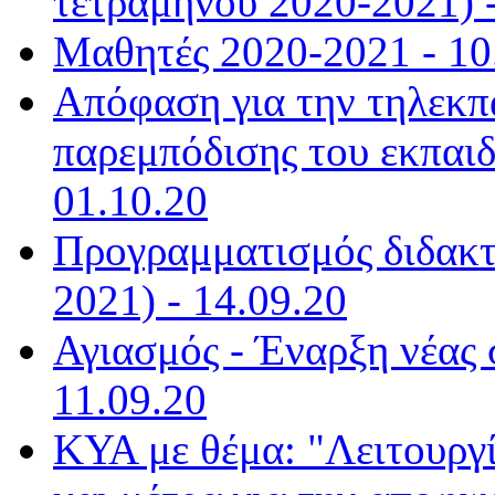
τετραμήνου 2020-2021) -
Μαθητές 2020-2021 - 10
Απόφαση για την τηλεκπ
παρεμπόδισης του εκπαιδ
01.10.20
Προγραμματισμός διδακτ
2021) - 14.09.20
Αγιασμός - Έναρξη νέας 
11.09.20
ΚΥΑ με θέμα: "Λειτουργ