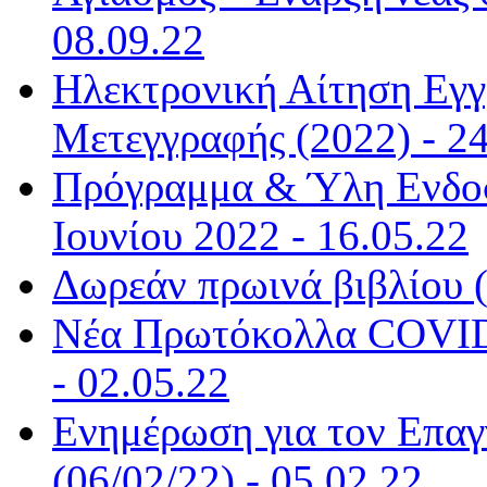
08.09.22
Ηλεκτρονική Αίτηση Εγ
Μετεγγραφής (2022) - 24
Πρόγραμμα & Ύλη Ενδο
Ιουνίου 2022 - 16.05.22
Δωρεάν πρωινά βιβλίου (
Νέα Πρωτόκολλα COVID-
- 02.05.22
Ενημέρωση για τον Επα
(06/02/22) - 05.02.22