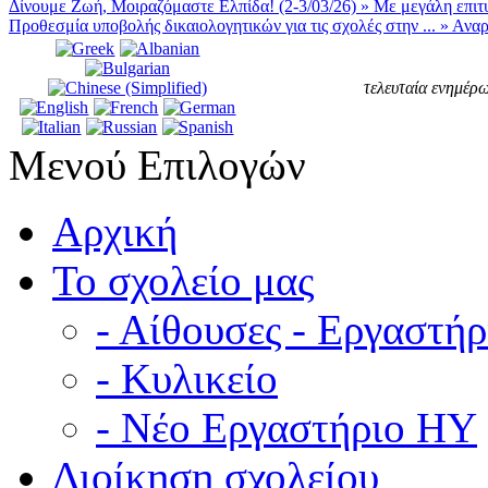
Δίνουμε Ζωή, Μοιραζόμαστε Ελπίδα! (2-3/03/26)
»
Με μεγάλη επιτυ
Προθεσμία υποβολής δικαιολογητικών για τις σχολές στην ...
»
Αναρ
τελευταία ενημέρω
Μενού Επιλογών
Αρχική
Το σχολείο μας
- Αίθουσες - Εργαστήρ
- Κυλικείο
- Νέο Εργαστήριο ΗΥ
Διοίκηση σχολείου