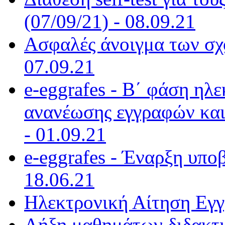
(07/09/21) - 08.09.21
Ασφαλές άνοιγμα των σχο
07.09.21
e-eggrafes - Β΄ φάση ηλ
ανανέωσης εγγραφών και
- 01.09.21
e-eggrafes - Έναρξη υπο
18.06.21
Ηλεκτρονική Αίτηση Εγγ
Λήξη μαθημάτων διδακτι