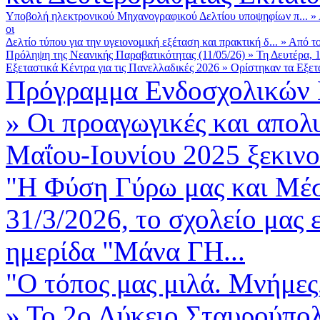
Υποβολή ηλεκτρονικού Μηχανογραφικού Δελτίου υποψηφίων π...
»
οι
Δελτίο τύπου για την υγειονομική εξέταση και πρακτική δ...
»
Από το
Πρόληψη της Νεανικής Παραβατικότητας (11/05/26)
»
Τη Δευτέρα, 
Εξεταστικά Κέντρα για τις Πανελλαδικές 2026
»
Ορίστηκαν τα Εξετα
Πρόγραμμα Ενδοσχολικών 
»
Οι προαγωγικές και απολυ
Μαΐου-Ιουνίου 2025 ξεκινο
"Η Φύση Γύρω μας και Μέσ
31/3/2026, το σχολείο μας 
ημερίδα "Μάνα ΓΗ...
"Ο τόπος μας μιλά. Μνήμες,
»
Το 2ο Λύκειο Σταυρούπολ