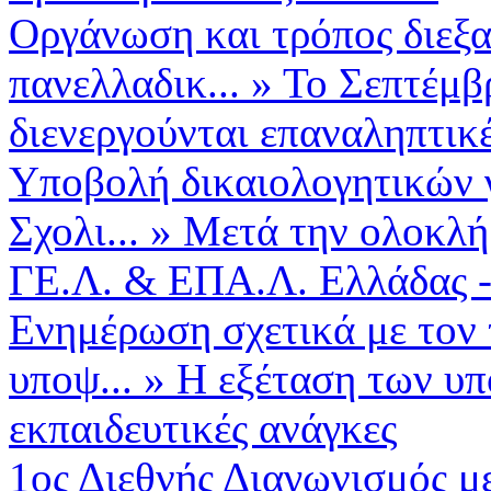
Οργάνωση και τρόπος διεξ
πανελλαδικ...
»
Το Σεπτέμβ
διενεργούνται επαναληπτικέ
Υποβολή δικαιολογητικών 
Σχολι...
»
Μετά την ολοκλ
ΓΕ.Λ. & ΕΠΑ.Λ. Ελλάδας -
Ενημέρωση σχετικά με τον
υποψ...
»
Η εξέταση των υπ
εκπαιδευτικές ανάγκες
1ος Διεθνής Διαγωνισμός μ