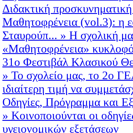
Διδακτική προσκυνηματική 
Μαθητοφρένεια (vol.3): η 
Σταυρούπ...
»
Η σχολική μα
«Μαθητοφρένεια» κυκλοφόρ
31ο Φεστιβάλ Κλασικού Θε
»
Το σχολείο μας, το 2ο ΓΕ
ιδιαίτερη τιμή να συμμετάσχ
Οδηγίες, Πρόγραμμα και Εξε
»
Κοινοποιούνται οι οδηγίε
υγειονομικών εξετάσεων