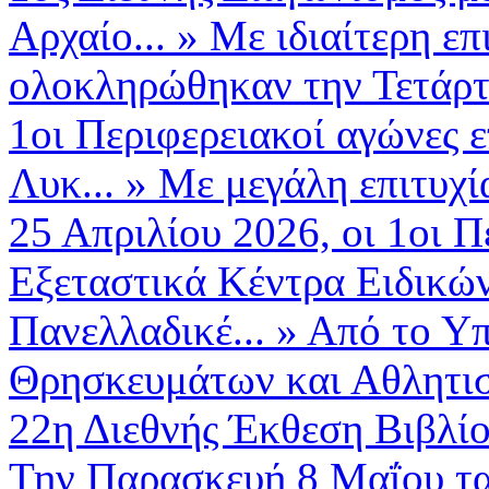
Αρχαίο...
»
Με ιδιαίτερη επ
ολοκληρώθηκαν την Τετάρτη
1οι Περιφερειακοί αγώνες 
Λυκ...
»
Με μεγάλη επιτυχ
25 Απριλίου 2026, οι 1οι Πε
Εξεταστικά Κέντρα Ειδικώ
Πανελλαδικέ...
»
Από το Υπ
Θρησκευμάτων και Αθλητισμ
22η Διεθνής Έκθεση Βιβλί
Την Παρασκευή 8 Μαΐου τα