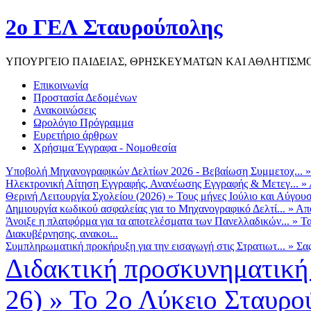
2ο ΓΕΛ Σταυρούπολης
ΥΠΟΥΡΓΕΙΟ ΠΑΙΔΕΙΑΣ, ΘΡΗΣΚΕΥΜΑΤΩΝ ΚΑΙ ΑΘΛΗΤΙΣΜ
Επικοινωνία
Προστασία Δεδομένων
Ανακοινώσεις
Ωρολόγιο Πρόγραμμα
Ευρετήριο άρθρων
Χρήσιμα Έγγραφα - Νομοθεσία
Υποβολή Μηχανογραφικών Δελτίων 2026 - Βεβαίωση Συμμετοχ...
Ηλεκτρονική Αίτηση Εγγραφής, Ανανέωσης Εγγραφής & Μετεγ...
»
Θερινή Λειτουργία Σχολείου (2026)
»
Τους μήνες Ιούλιο και Αύγουσ
Δημιουργία κωδικού ασφαλείας για το Μηχανογραφικό Δελτί...
»
Από
Άνοιξε η πλατφόρμα για τα αποτελέσματα των Πανελλαδικών...
»
Τα
Διακυβέρνησης, ανακοι...
Συμπληρωματική προκήρυξη για την εισαγωγή στις Στρατιωτ...
»
Σα
Διδακτική προσκυνηματική
26)
»
Το 2ο Λύκειο Σταυρο