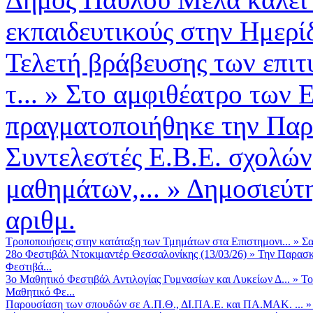
εκπαιδευτικούς στην Ημερί
Τελετή βράβευσης των επιτ
τ...
»
Στο αμφιθέατρο των
πραγματοποιήθηκε την Παρ
Συντελεστές Ε.Β.Ε. σχολών
μαθημάτων,...
»
Δημοσιεύτη
αριθμ.
Τροποποιήσεις στην κατάταξη των Τμημάτων στα Επιστημονι...
»
Σα
28ο Φεστιβάλ Ντοκιμαντέρ Θεσσαλονίκης (13/03/26)
»
Την Παρασκε
Φεστιβά...
3ο Μαθητικό Φεστιβάλ Αντιλογίας Γυμνασίων και Λυκείων Δ...
»
Το
Μαθητικό Φε...
Παρουσίαση των σπουδών σε Α.Π.Θ., ΔΙ.ΠΑ.Ε. και ΠΑ.ΜΑΚ. ...