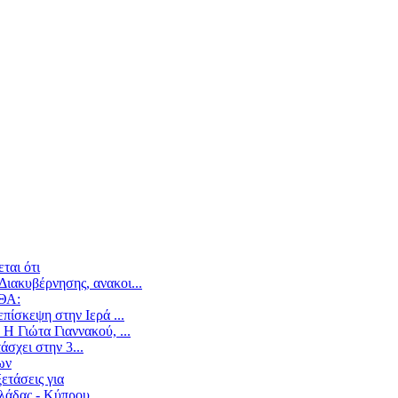
ται ότι
ιακυβέρνησης, ανακοι...
ΕΘΑ:
ίσκεψη στην Ιερά ...
Η Γιώτα Γιαννακού, ...
άσχει στην 3...
ων
ετάσεις για
άδας - Κύπρου,