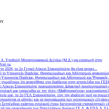
ΟΥ
»
Α. Υποβολή Μηχανογραφικού Δελτίου (Μ.Δ.) για εισαγωγή στην
Από τις
το 2026, το 2ο Γενικό Λύκειο Σταυρούπολης θα είναι ανοικτ...
 το Υπουργείο Παιδείας, Θρησκευμάτων και Αθλητισμού ανακοινώνε
 Υπουργεία Παιδείας, Θρησκευμάτων και Αθλητισμού και Ψηφιακής Δ
ς γνωρίζουμε ότι αναρτήθηκε στο διαδίκτυο στην ιστοσελίδα του ΓΕ
ο Λύκειο Σταυρούπολης πραγματοποίησε Διδακτική προσκυνηματική επ
σχολική μας εφημερίδα με τον τίτλο «Μαθητοφρένεια» κυκλοφόρησε! 
λείο μας, το 2ο ΓΕΛ Σταυρούπολης, είχε την ιδιαίτερη τιμή να συμμετ
οποιούνται οι οδηγίες και τα προγράμματα των υγειονομικών εξετάσε
 Σεπτέμβριο εκάστου σχολικού έτους διενεργούνται επαναληπτικές εξ
τά την ολοκλήρωση των Πανελλήνιων Αγώνων ΓΕ.Λ. & ΕΠΑ.Λ. Ελλ