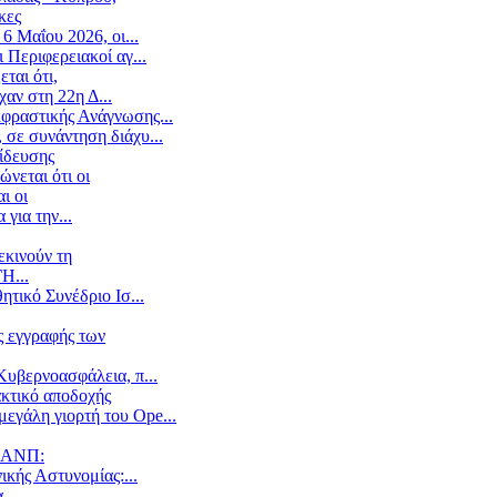
κες
6 Μαΐου 2026, οι...
 Περιφερειακοί αγ...
ται ότι,
αν στη 22η Δ...
κφραστικής Ανάγνωσης...
 σε συνάντηση διάχυ...
ίδευσης
νεται ότι οι
ι οι
για την...
εκινούν τη
Η...
τικό Συνέδριο Ισ...
ς εγγραφής των
Κυβερνοασφάλεια, π...
ακτικό αποδοχής
εγάλη γιορτή του Ope...
ΥΝΑΝΠ:
ικής Αστυνομίας:...
α