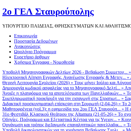
2ο ΓΕΛ Σταυρούπολης
ΥΠΟΥΡΓΕΙΟ ΠΑΙΔΕΙΑΣ, ΘΡΗΣΚΕΥΜΑΤΩΝ ΚΑΙ ΑΘΛΗΤΙΣΜ
Επικοινωνία
Προστασία Δεδομένων
Ανακοινώσεις
Ωρολόγιο Πρόγραμμα
Ευρετήριο άρθρων
Χρήσιμα Έγγραφα - Νομοθεσία
Υποβολή Μηχανογραφικών Δελτίων 2026 - Βεβαίωση Συμμετοχ...
Ηλεκτρονική Αίτηση Εγγραφής, Ανανέωσης Εγγραφής & Μετεγ...
»
Θερινή Λειτουργία Σχολείου (2026)
»
Τους μήνες Ιούλιο και Αύγουσ
Δημιουργία κωδικού ασφαλείας για το Μηχανογραφικό Δελτί...
»
Από
Άνοιξε η πλατφόρμα για τα αποτελέσματα των Πανελλαδικών...
»
Τα
Συμπληρωματική προκήρυξη για την εισαγωγή στις Στρατιωτ...
»
Σα
Διδακτική προσκυνηματική επίσκεψη στη Σουρωτή (2-04-26)
»
Το 2
Μαθητοφρένεια (vol.3): η εφημερίδα του 2ου ΓΕΛ Σταυρούπ...
»
Η 
31ο Φεστιβάλ Κλασικού Θεάτρου της Altamura (21-05-26)
»
Το σχο
Οδηγίες, Πρόγραμμα και Εξεταστικά Κέντρα για τις Υγειον...
»
Κοιν
Οργάνωση και τρόπος διεξαγωγής επαναληπτικών πανελλαδικ...
»
Το
Υποβολή δικαιολογητικών για τη χορήγηση Βεβαίωσης Σχολι...
»
Με