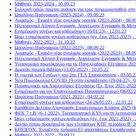
Μαθητές 2023-2024 - 30.09.23
Συλλογή ειδών πρώτης ανάγκης για τους πλημμυροπαθείς στη 
Ωρολόγιο Πρόγραμμα (2023-2024) - 09.09.23
Αγιασμός - Έναρξη νέας σχολικής χρονιάς (2023-2024) - 08.0
Ηλεκτρονική Αίτηση Εγγραφής, Ανανέωσης Εγγραφής & Μετεγ
Ενημέρωση γονέων και κηδεμόνων (16/01/23) - 12.01.23
Ώρες ενημέρωσης γονέων-κηδεμόνων (σχ. έτος 2022-2023) - 
Μαθητές 2022-2023 - 31.10.22
Ωρολόγιο Πρόγραμμα (2022-2023) - 08.09.22
Αγιασμός - Έναρξη νέας σχολικής χρονιάς (2022-2023) - 08.0
Ηλεκτρονική Αίτηση Εγγραφής, Ανανέωσης Εγγραφής & Μετεγ
Υγειονομικό πρωτόκολλο για τις Πανελλαδικές Εξετάσεις 202
Δωρεάν πρωινά βιβλίου (13-05-2022) - 10.05.22
Η «γωνιά των Γονέων» του 2ου ΓΕΛ Σταυρούπολης - 03.05.2
Νέα Πρωτόκολλα COVID-19 στην εκπαίδευση (29-04-22) - 0
Προαγωγικές και Απολυτήριες Εξετάσεις (Σχ. Έτος 2021-2022)
Ενημέρωση για τον Επαγγελματικό Προσανατολισμό (06/02/22
Ωρολόγιο Πρόγραμμα (2021-2022) - 04.02.22
Ενημέρωση γονέων και κηδεμόνων (24-26/01/22) - 22.01.22
Κατάθεση Δελτίου Απογραφής Στρατεύσιμων Κλάσης 2025 (Ια
ΦΕΚ 7 τ.Β’ (6-1-2022). Τροποποιητική ΚΥΑ για τη λειτουργί
Ώρες ενημέρωσης γονέων-κηδεμόνων (σχ. έτος 2021-2022) - 
Δελτίο τύπου προκήρυξης των εξετάσεων ΚΠΓ περιόδου Β’ 20
ΕΠΕΙΓΟΝ: 'Ενταξη σε τμήματα Εξ αποστάσεως Εκπαίδευσης (
Μαθητές 2021-2022 - 29.09.21