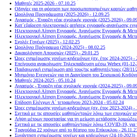
Μαθητές 2025-2026 - 07.10.25
Οδηγίες για τη φόρτιση των προσωποποιημένων καρτών μαθητ
Ωρολόγια Προγράμματα (2025-2026) - 12.09.25
Αγιασμός - Έναρξη νέας σχολικής χρονιάς (2025-2026) - 09.0
Κατ΄εξαίρεση ηλεκτρονικές αιτήσεις εγγραφής-ανανέωσης ε
Ηλεκτρονική Αίτηση Εγγραφής, Ανανέωσης Εγγραφής & Μετεγ
Ηλεκτρονική Αίτηση Εγγραφής, Ανανέωσης Εγγραφής & Μετεγ
Σχολές Γονέων (2025) - 12.02.25
Ωρολόγιο Πρόγραμμα (2024-2025) - 08.02.25
Δικαιολόγηση Απουσιών (2025) - 29.01.25
Ώρες ενημέρωσης γονέων-κηδεμόνων (σχ. έτος 2024-2025) - 
Επείγουσα ανακοίνωση: Τηλεκπαίδευση μέσω Webex (01-12-2
Παιδαγωγική ενημέρωση από τους/τις καθηγητές/τριες (28/11/2
Μνημόνιο Ενεργειών για τη Διαχείριση του Σεισμικού Κινδύνο
Μαθητές 2024-2025 - 05.10.24
Αγιασμός - Έναρξη νέας σχολικής χρονιάς (2024-2025) - 09.0
Ηλεκτρονική Αίτηση Εγγραφής, Ανανέωσης Εγγραφής & Μετεγ
Ηλεκτρονική Αίτηση Εγγραφής, Ανανέωσης Εγγραφής & Μετεγ
Επίδοση Ελέγχων Α΄ τετραμήνου 2023-2024 - 05.02.24
Ώρες ενημέρωσης γονέων-κηδεμόνων (σχ. έτος 2023-2024) - 
Σχετικά με τις απουσίες μαθητών/τριών λόγω των εποχικών ι
Λήψη μέτρων προστασίας για τη μείωση μετάδοσης λοιμώξεων
Σχετικά με τις απουσίες μαθητών/τριών λόγω COVID-19, για τ
Τραγούδια 22 χρόνων από το θέατρο του Επίκυκλου - 26.11.2
Συνάντηση ενημέρωσης γονέων και κηδεμόνων (24-10-2023) -