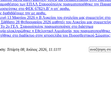
 αμφιθέατρο των ΕΠΑΛ Σταυρούπολης πραγματοποιήθηκε την Παρασκ
μοσιεύτηκε στο ΦΕΚ 6782/τ.Β’ η υπ΄ αριθμ.
ς διαβιβάζουμε την με αριθμ.
υή 13 Μαρτίου 2026 η Β Λυκείου του σχολείου μας συμμετείχε στο 
 Σάββατο 28 Φεβρουαρίου 2026 μαθητές του Λυκείου μας συμμετείχα
»
Το 2ο ΓΕΛ Σταυρούπολης πραγματοποίησε στο διάστημα
χία ολοκληρώθηκε η Εθελοντική Αιμοδοσία, που πραγματοποιήθηκε στ
τήθηκε στο διαδίκτυο στην ιστοσελίδα του Πυροσβεστικού Σώματος:
ση: Τετάρτη 08, Ιούλιος 2026, 11:11!!!