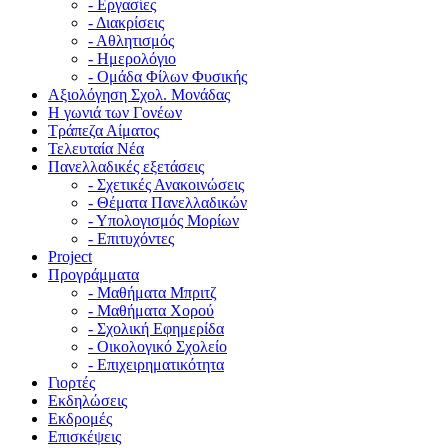
- Εργασίες
- Διακρίσεις
- Αθλητισμός
- Ημερολόγιο
- Ομάδα Φίλων Φυσικής
Αξιολόγηση Σχολ. Μονάδας
Η γωνιά των Γονέων
Τράπεζα Αίματος
Τελευταία Νέα
Πανελλαδικές εξετάσεις
- Σχετικές Ανακοινώσεις
- Θέματα Πανελλαδικών
- Υπολογισμός Μορίων
- Επιτυχόντες
Project
Προγράμματα
- Μαθήματα Μπριτζ
- Μαθήματα Χορού
- Σχολική Εφημερίδα
- Οικολογικό Σχολείο
- Επιχειρηματικότητα
Γιορτές
Εκδηλώσεις
Εκδρομές
Επισκέψεις