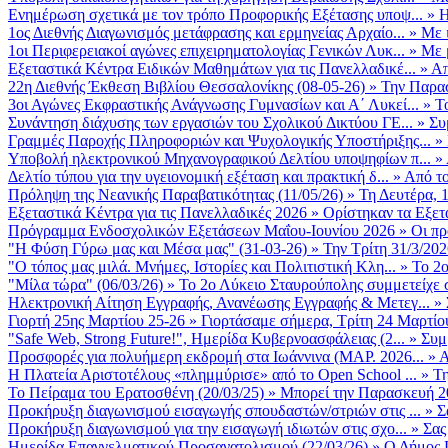
Ενημέρωση σχετικά με τον τρόπο Προφορικής Εξέτασης υποψ...
»
Η
1ος Διεθνής Διαγωνισμός μετάφρασης και ερμηνείας Αρχαίο...
»
Με 
1οι Περιφερειακοί αγώνες επιχειρηματολογίας Γενικών Λυκ...
»
Με 
Εξεταστικά Κέντρα Ειδικών Μαθημάτων για τις Πανελλαδικέ...
»
Απ
22η Διεθνής Έκθεση Βιβλίου Θεσσαλονίκης (08-05-26)
»
Την Παρασ
3οι Αγώνες Εκφραστικής Ανάγνωσης Γυμνασίων και Α΄ Λυκεί...
»
Τ
Συνάντηση διάχυσης των εργασιών του Σχολικού Δικτύου ΓΕ...
»
Συ
Γραμμές Παροχής Πληροφοριών και Ψυχολογικής Υποστήριξης...
»
Υποβολή ηλεκτρονικού Μηχανογραφικού Δελτίου υποψηφίων π...
»
Δελτίο τύπου για την υγειονομική εξέταση και πρακτική δ...
»
Από το
Πρόληψη της Νεανικής Παραβατικότητας (11/05/26)
»
Τη Δευτέρα, 
Εξεταστικά Κέντρα για τις Πανελλαδικές 2026
»
Ορίστηκαν τα Εξετα
Πρόγραμμα Ενδοσχολικών Εξετάσεων Μαΐου-Ιουνίου 2026
»
Οι πρ
"Η Φύση Γύρω μας και Μέσα μας" (31-03-26)
»
Την Τρίτη 31/3/202
"Ο τόπος μας μιλά. Μνήμες, Ιστορίες και Πολιτιστική Κλη...
»
Το 2ο
"Μίλα τώρα" (06/03/26)
»
Το 2ο Λύκειο Σταυρούπολης συμμετείχε 
Ηλεκτρονική Αίτηση Εγγραφής, Ανανέωσης Εγγραφής & Μετεγ...
»
Γιορτή 25ης Μαρτίου 25-26
»
Γιορτάσαμε σήμερα, Τρίτη 24 Μαρτίου 
"Safe Web, Strong Future!", Ημερίδα Κυβερνοασφάλειας (2...
»
Συμ
Προσφορές για πολυήμερη εκδρομή στα Ιωάννινα (ΜΑΡ. 2026...
»
Α
Η Πλατεία Αριστοτέλους «πλημμύρισε» από το Open School ...
»
Τη
Το Πείραμα του Ερατοσθένη (20/03/25)
»
Μπορεί την Παρασκευή 20 
Προκήρυξη διαγωνισμού εισαγωγής σπουδαστών/στριών στις ...
»
Σ
Προκήρυξη διαγωνισμού για την εισαγωγή ιδιωτών στις σχο...
»
Σας
Ημερίδα Επαγγελματικού Προσανατολισμού (22/03/26)
»
Ο Δήμος Π