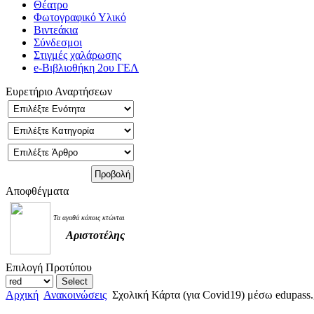
Θέατρο
Φωτογραφικό Υλικό
Βιντεάκια
Σύνδεσμοι
Στιγμές χαλάρωσης
e-Βιβλιοθήκη 2ου ΓΕΛ
Ευρετήριο Αναρτήσεων
Αποφθέγματα
Τα αγαθά κόποις κτώνται
Αριστοτέλης
Επιλογή Προτύπου
Αρχική
Ανακοινώσεις
Σχολική Κάρτα (για Covid19) μέσω edupass.g