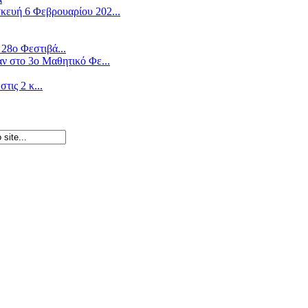
ευή 6 Φεβρουαρίου 202...
28ο Φεστιβά...
ν στο 3ο Μαθητικό Φε...
ις 2 κ...