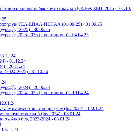
ών που δικαιούνται δωρεάν μετακίνηση (ΟΣΕΘ, ΣΕΠ. 2025) - 01.10
9.25
γγραφής για ΓΕΛ-ΕΠΑΛ-ΠΕΠΑΛ (01-09-25) - 01.09.25
γραφής (2025) - 30.06.25
γραφής 2025-2026 (Προετοιμασία) - 04.04.25
28.12.24
4) - 01.12.24
4) - 26.11.24
υ (2024-2025) - 31.10.24
9.24
γραφής (2024) - 26.06.24
γραφής 2024-2025 (Προετοιμασία) - 10.04.24
12.01.24
ογενών αναπνευστικών λοιμώξεων (Ιαν.2024) - 12.01.24
 του αναπνευστικού (Ιαν.2024) - 08.01.24
ο σχολικό έτος 2023-2024 - 08.01.24
3
 08.11.23