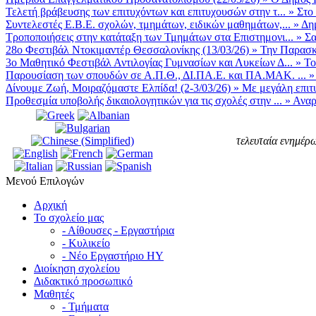
Τελετή βράβευσης των επιτυχόντων και επιτυχουσών στην τ...
»
Στο
Συντελεστές Ε.Β.Ε. σχολών, τμημάτων, ειδικών μαθημάτων,...
»
Δη
Τροποποιήσεις στην κατάταξη των Τμημάτων στα Επιστημονι...
»
Σα
28ο Φεστιβάλ Ντοκιμαντέρ Θεσσαλονίκης (13/03/26)
»
Την Παρασκε
3ο Μαθητικό Φεστιβάλ Αντιλογίας Γυμνασίων και Λυκείων Δ...
»
Το
Παρουσίαση των σπουδών σε Α.Π.Θ., ΔΙ.ΠΑ.Ε. και ΠΑ.ΜΑΚ. ...
Δίνουμε Ζωή, Μοιραζόμαστε Ελπίδα! (2-3/03/26)
»
Με μεγάλη επιτυ
Προθεσμία υποβολής δικαιολογητικών για τις σχολές στην ...
»
Αναρ
τελευταία ενημέρω
Μενού Επιλογών
Αρχική
Το σχολείο μας
- Αίθουσες - Εργαστήρια
- Κυλικείο
- Νέο Εργαστήριο ΗΥ
Διοίκηση σχολείου
Διδακτικό προσωπικό
Μαθητές
- Τμήματα