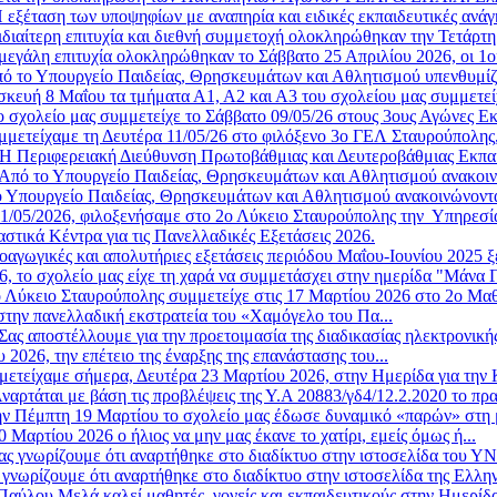
 εξέταση των υποψηφίων με αναπηρία και ειδικές εκπαιδευτικές ανάγ
ιδιαίτερη επιτυχία και διεθνή συμμετοχή ολοκληρώθηκαν την Τετάρτη 
μεγάλη επιτυχία ολοκληρώθηκαν το Σάββατο 25 Απριλίου 2026, οι 1οι
ό το Υπουργείο Παιδείας, Θρησκευμάτων και Αθλητισμού υπενθυμίζε
κευή 8 Μαΐου τα τμήματα Α1, Α2 και Α3 του σχολείου μας συμμετείχ
ο σχολείο μας συμμετείχε το Σάββατο 09/05/26 στους 3ους Αγώνες Ε
μμετείχαμε τη Δευτέρα 11/05/26 στο φιλόξενο 3ο ΓΕΛ Σταυρούπολης,
Η Περιφερειακή Διεύθυνση Πρωτοβάθμιας και Δευτεροβάθμιας Εκπα
Από το Υπουργείο Παιδείας, Θρησκευμάτων και Αθλητισμού ανακοινώ
 Υπουργείο Παιδείας, Θρησκευμάτων και Αθλητισμού ανακοινώνοντα
11/05/2026, φιλοξενήσαμε στο 2ο Λύκειο Σταυρούπολης την Υπηρεσία 
στικά Κέντρα για τις Πανελλαδικές Εξετάσεις 2026.
οαγωγικές και απολυτήριες εξετάσεις περιόδου Μαΐου-Ιουνίου 2025 ξ
6, το σχολείο μας είχε τη χαρά να συμμετάσχει στην ημερίδα "Μάνα Γ
 Λύκειο Σταυρούπολης συμμετείχε στις 17 Μαρτίου 2026 στο 2ο Μαθη
στην πανελλαδική εκστρατεία του «Χαμόγελο του Πα...
Σας αποστέλλουμε για την προετοιμασία της διαδικασίας ηλεκτρονική
2026, την επέτειο της έναρξης της επανάστασης του...
μετείχαμε σήμερα, Δευτέρα 23 Μαρτίου 2026, στην Ημερίδα για την 
ναρτάται με βάση τις προβλέψεις της Υ.Α 20883/γδ4/12.2.2020 το πρ
ν Πέμπτη 19 Μαρτίου το σχολείο μας έδωσε δυναμικό «παρών» στη μ
Μαρτίου 2026 ο ήλιος να μην μας έκανε το χατίρι, εμείς όμως ή...
ας γνωρίζουμε ότι αναρτήθηκε στο διαδίκτυο στην ιστοσελίδα του 
 γνωρίζουμε ότι αναρτήθηκε στο διαδίκτυο στην ιστοσελίδα της Ελλην
αύλου Μελά καλεί μαθητές, γονείς και εκπαιδευτικούς στην Ημερίδ