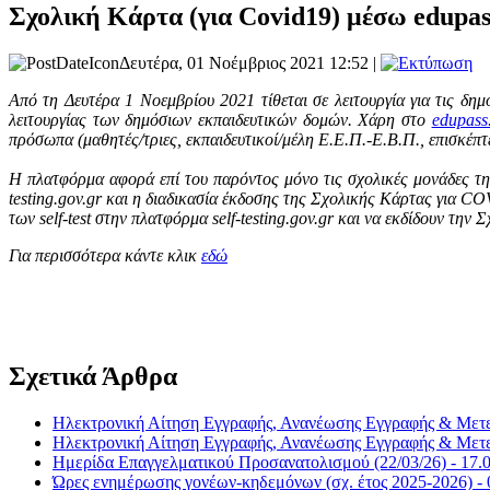
Σχολική Κάρτα (για Covid19) μέσω edupass
Δευτέρα, 01 Νοέμβριος 2021 12:52 |
Από τη Δευτέρα 1 Νοεμβρίου 2021 τίθεται σε λειτουργία για τις δη
λειτουργίας των δημόσιων εκπαιδευτικών δομών. Χάρη στο
edupass
πρόσωπα (μαθητές/τριες, εκπαιδευτικοί/μέλη Ε.Ε.Π.-Ε.Β.Π., επισκέπτ
H πλατφόρμα αφορά επί του παρόντος μόνο τις σχολικές μονάδες της
testing.gov.gr και η διαδικασία έκδοσης της Σχολικής Κάρτας για C
των self-test στην πλατφόρμα self-testing.gov.gr και να εκδίδουν τ
Για περισσότερα κάντε κλικ
εδώ
Σχετικά Άρθρα
Ηλεκτρονική Αίτηση Εγγραφής, Ανανέωσης Εγγραφής & Μετεγ
Ηλεκτρονική Αίτηση Εγγραφής, Ανανέωσης Εγγραφής & Μετεγ
Ημερίδα Επαγγελματικού Προσανατολισμού (22/03/26) - 17.
Ώρες ενημέρωσης γονέων-κηδεμόνων (σχ. έτος 2025-2026) - 