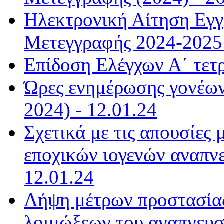
Ηλεκτρονική Αίτηση Εγ
Μετεγγραφής 2024-2025 
Επίδοση Ελέγχων Α΄ τετ
Ώρες ενημέρωσης γονέων
2024) - 12.01.24
Σχετικά με τις απουσίες
εποχικών ιογενών αναπνε
12.01.24
Λήψη μέτρων προστασίας
λοιμώξεων του αναπνευστ