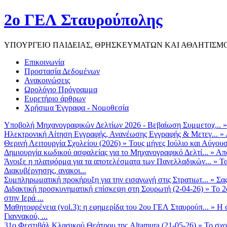
2ο ΓΕΛ Σταυρούπολης
ΥΠΟΥΡΓΕΙΟ ΠΑΙΔΕΙΑΣ, ΘΡΗΣΚΕΥΜΑΤΩΝ ΚΑΙ ΑΘΛΗΤΙΣΜ
Επικοινωνία
Προστασία Δεδομένων
Ανακοινώσεις
Ωρολόγιο Πρόγραμμα
Ευρετήριο άρθρων
Χρήσιμα Έγγραφα - Νομοθεσία
Υποβολή Μηχανογραφικών Δελτίων 2026 - Βεβαίωση Συμμετοχ...
Ηλεκτρονική Αίτηση Εγγραφής, Ανανέωσης Εγγραφής & Μετεγ...
»
Θερινή Λειτουργία Σχολείου (2026)
»
Τους μήνες Ιούλιο και Αύγουσ
Δημιουργία κωδικού ασφαλείας για το Μηχανογραφικό Δελτί...
»
Από
Άνοιξε η πλατφόρμα για τα αποτελέσματα των Πανελλαδικών...
»
Τα
Διακυβέρνησης, ανακοι...
Συμπληρωματική προκήρυξη για την εισαγωγή στις Στρατιωτ...
»
Σα
Διδακτική προσκυνηματική επίσκεψη στη Σουρωτή (2-04-26)
»
Το 2
στην Ιερά ...
Μαθητοφρένεια (vol.3): η εφημερίδα του 2ου ΓΕΛ Σταυρούπ...
»
Η 
Γιαννακού, ...
31ο Φεστιβάλ Κλασικού Θεάτρου της Altamura (21-05-26)
»
Το σχο