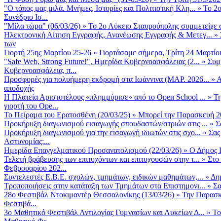
"Ο τόπος μας μιλά. Μνήμες, Ιστορίες και Πολιτιστική Κλη...
»
Το 2ο
Συνέδριο Ισ...
"Μίλα τώρα" (06/03/26)
»
Το 2ο Λύκειο Σταυρούπολης συμμετείχε 
Ηλεκτρονική Αίτηση Εγγραφής, Ανανέωσης Εγγραφής & Μετεγ...
»
των
Γιορτή 25ης Μαρτίου 25-26
»
Γιορτάσαμε σήμερα, Τρίτη 24 Μαρτίου 
"Safe Web, Strong Future!", Ημερίδα Κυβερνοασφάλειας (2...
»
Συμ
Κυβερνοασφάλεια, π...
Προσφορές για πολυήμερη εκδρομή στα Ιωάννινα (ΜΑΡ. 2026...
»
Α
αποδοχής
Η Πλατεία Αριστοτέλους «πλημμύρισε» από το Open School ...
»
Τη
γιορτή του Ope...
Το Πείραμα του Ερατοσθένη (20/03/25)
»
Μπορεί την Παρασκευή 20 
Προκήρυξη διαγωνισμού εισαγωγής σπουδαστών/στριών στις ...
»
Σ
Προκήρυξη διαγωνισμού για την εισαγωγή ιδιωτών στις σχο...
»
Σας
Αστυνομίας:...
Ημερίδα Επαγγελματικού Προσανατολισμού (22/03/26)
»
Ο Δήμος Π
Τελετή βράβευσης των επιτυχόντων και επιτυχουσών στην τ...
»
Στο
Φεβρουαρίου 202...
Συντελεστές Ε.Β.Ε. σχολών, τμημάτων, ειδικών μαθημάτων,...
»
Δη
Τροποποιήσεις στην κατάταξη των Τμημάτων στα Επιστημονι...
»
Σα
28ο Φεστιβάλ Ντοκιμαντέρ Θεσσαλονίκης (13/03/26)
»
Την Παρασκε
Φεστιβά...
3ο Μαθητικό Φεστιβάλ Αντιλογίας Γυμνασίων και Λυκείων Δ...
»
Το