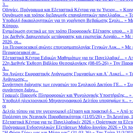
3...
Οδηγίες, Πρόγραμμα και Εξεταστικά Κέντρα για τις Υγειον...
»
Κοιν
Οργάνωση και τρόπος διεξαγωγής επαναληπτικών πανελλαδικ...
»
Το
Υποβολή δικαιολογητικών για τη χορήγηση Βεβαίωσης Σχολι...
»
Με
Κύπρου,
Ενημέρωση σχετικά με τον τρόπο Προφορικής Εξέτασης υποψ...
»
Η
1ος Διεθνής Διαγωνισμός μετάφρασης και ερμηνείας Αρχαίο...
»
Με 
2026, οι...
1οι Περιφερειακοί αγώνες επιχειρηματολογίας Γενικών Λυκ...
»
Με 
Περιφερειακοί αγ...
Εξεταστικά Κέντρα Ειδικών Μαθημάτων για τις Πανελλαδικέ...
»
Απ
22η Διεθνής Έκθεση Βιβλίου Θεσσαλονίκης (08-05-26)
»
Την Παρασ
Δ...
3οι Αγώνες Εκφραστικής Ανάγνωσης Γυμνασίων και Α΄ Λυκεί...
»
Τ
Ανάγνωσης...
Συνάντηση διάχυσης των εργασιών του Σχολικού Δικτύου ΓΕ...
»
Συ
συνάντηση διάχυ...
Γραμμές Παροχής Πληροφοριών και Ψυχολογικής Υποστήριξης...
»
Υποβολή ηλεκτρονικού Μηχανογραφικού Δελτίου υποψηφίων π...
»
οι
Δελτίο τύπου για την υγειονομική εξέταση και πρακτική δ...
»
Από το
Πρόληψη της Νεανικής Παραβατικότητας (11/05/26)
»
Τη Δευτέρα, 
Εξεταστικά Κέντρα για τις Πανελλαδικές 2026
»
Ορίστηκαν τα Εξετα
Πρόγραμμα Ενδοσχολικών Εξετάσεων Μαΐου-Ιουνίου 2026
»
Οι πρ
"Η Φύση Γύρω μας και Μέσα μας" (31-03-26)
»
Την Τρίτη 31/3/202