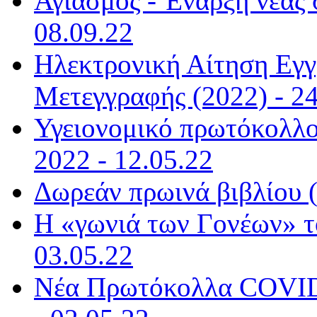
Αγιασμός - Έναρξη νέας 
08.09.22
Ηλεκτρονική Αίτηση Εγ
Μετεγγραφής (2022) - 24
Υγειονομικό πρωτόκολλο 
2022 - 12.05.22
Δωρεάν πρωινά βιβλίου (
Η «γωνιά των Γονέων» τ
03.05.22
Νέα Πρωτόκολλα COVID-