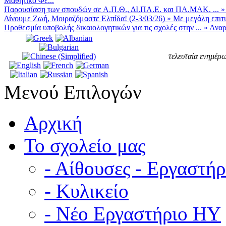
Μαθητικό Φε...
Παρουσίαση των σπουδών σε Α.Π.Θ., ΔΙ.ΠΑ.Ε. και ΠΑ.ΜΑΚ. ...
Δίνουμε Ζωή, Μοιραζόμαστε Ελπίδα! (2-3/03/26)
»
Με μεγάλη επιτυ
Προθεσμία υποβολής δικαιολογητικών για τις σχολές στην ...
»
Αναρ
τελευταία ενημέρω
Μενού Επιλογών
Αρχική
Το σχολείο μας
- Αίθουσες - Εργαστήρ
- Κυλικείο
- Νέο Εργαστήριο ΗΥ