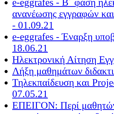
e-eggrafes - Β΄ φάση ηλ
ανανέωσης εγγραφών και
- 01.09.21
e-eggrafes - Έναρξη υπο
18.06.21
Ηλεκτρονική Αίτηση Εγγ
Λήξη μαθημάτων διδακτι
Τηλεκπαίδευση και Projec
07.05.21
ΕΠΕΙΓΟΝ: Περί μαθητών