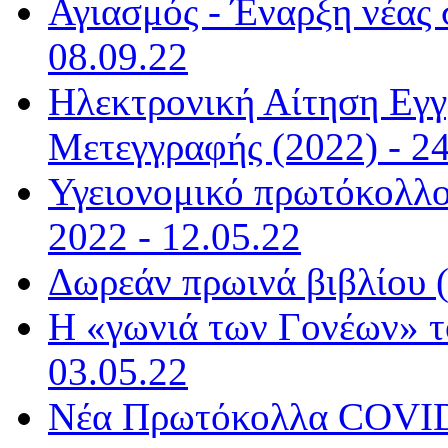
Αγιασμός - Έναρξη νέας 
08.09.22
Ηλεκτρονική Αίτηση Εγ
Μετεγγραφής (2022) - 24
Υγειονομικό πρωτόκολλο 
2022 - 12.05.22
Δωρεάν πρωινά βιβλίου (
Η «γωνιά των Γονέων» τ
03.05.22
Νέα Πρωτόκολλα COVID-