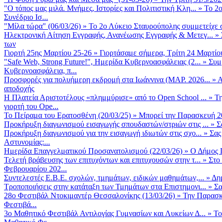
"Ο τόπος μας μιλά. Μνήμες, Ιστορίες και Πολιτιστική Κλη...
»
Το 2ο
Συνέδριο Ισ...
"Μίλα τώρα" (06/03/26)
»
Το 2ο Λύκειο Σταυρούπολης συμμετείχε 
Ηλεκτρονική Αίτηση Εγγραφής, Ανανέωσης Εγγραφής & Μετεγ...
»
των
Γιορτή 25ης Μαρτίου 25-26
»
Γιορτάσαμε σήμερα, Τρίτη 24 Μαρτίου 
"Safe Web, Strong Future!", Ημερίδα Κυβερνοασφάλειας (2...
»
Συμ
Κυβερνοασφάλεια, π...
Προσφορές για πολυήμερη εκδρομή στα Ιωάννινα (ΜΑΡ. 2026...
»
Α
αποδοχής
Η Πλατεία Αριστοτέλους «πλημμύρισε» από το Open School ...
»
Τη
γιορτή του Ope...
Το Πείραμα του Ερατοσθένη (20/03/25)
»
Μπορεί την Παρασκευή 20 
Προκήρυξη διαγωνισμού εισαγωγής σπουδαστών/στριών στις ...
»
Σ
Προκήρυξη διαγωνισμού για την εισαγωγή ιδιωτών στις σχο...
»
Σας
Αστυνομίας:...
Ημερίδα Επαγγελματικού Προσανατολισμού (22/03/26)
»
Ο Δήμος Π
Τελετή βράβευσης των επιτυχόντων και επιτυχουσών στην τ...
»
Στο
Φεβρουαρίου 202...
Συντελεστές Ε.Β.Ε. σχολών, τμημάτων, ειδικών μαθημάτων,...
»
Δη
Τροποποιήσεις στην κατάταξη των Τμημάτων στα Επιστημονι...
»
Σα
28ο Φεστιβάλ Ντοκιμαντέρ Θεσσαλονίκης (13/03/26)
»
Την Παρασκε
Φεστιβά...
3ο Μαθητικό Φεστιβάλ Αντιλογίας Γυμνασίων και Λυκείων Δ...
»
Το