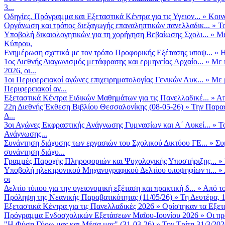
3...
Οδηγίες, Πρόγραμμα και Εξεταστικά Κέντρα για τις Υγειον...
»
Κοιν
Οργάνωση και τρόπος διεξαγωγής επαναληπτικών πανελλαδικ...
»
Το
Υποβολή δικαιολογητικών για τη χορήγηση Βεβαίωσης Σχολι...
»
Με
Κύπρου,
Ενημέρωση σχετικά με τον τρόπο Προφορικής Εξέτασης υποψ...
»
Η
1ος Διεθνής Διαγωνισμός μετάφρασης και ερμηνείας Αρχαίο...
»
Με 
2026, οι...
1οι Περιφερειακοί αγώνες επιχειρηματολογίας Γενικών Λυκ...
»
Με 
Περιφερειακοί αγ...
Εξεταστικά Κέντρα Ειδικών Μαθημάτων για τις Πανελλαδικέ...
»
Απ
22η Διεθνής Έκθεση Βιβλίου Θεσσαλονίκης (08-05-26)
»
Την Παρασ
Δ...
3οι Αγώνες Εκφραστικής Ανάγνωσης Γυμνασίων και Α΄ Λυκεί...
»
Τ
Ανάγνωσης...
Συνάντηση διάχυσης των εργασιών του Σχολικού Δικτύου ΓΕ...
»
Συ
συνάντηση διάχυ...
Γραμμές Παροχής Πληροφοριών και Ψυχολογικής Υποστήριξης...
»
Υποβολή ηλεκτρονικού Μηχανογραφικού Δελτίου υποψηφίων π...
»
οι
Δελτίο τύπου για την υγειονομική εξέταση και πρακτική δ...
»
Από το
Πρόληψη της Νεανικής Παραβατικότητας (11/05/26)
»
Τη Δευτέρα, 
Εξεταστικά Κέντρα για τις Πανελλαδικές 2026
»
Ορίστηκαν τα Εξετα
Πρόγραμμα Ενδοσχολικών Εξετάσεων Μαΐου-Ιουνίου 2026
»
Οι πρ
"Η Φύση Γύρω μας και Μέσα μας" (31-03-26)
»
Την Τρίτη 31/3/202