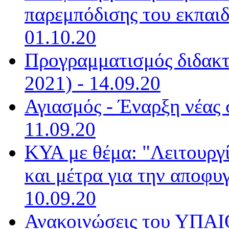
παρεμπόδισης του εκπαιδ
01.10.20
Προγραμματισμός διδακτ
2021) - 14.09.20
Αγιασμός - Έναρξη νέας 
11.09.20
ΚΥΑ με θέμα: "Λειτουργ
και μέτρα για την αποφυ
10.09.20
Ανακοινώσεις του ΥΠΑΙΘ