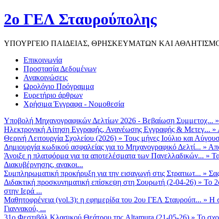
2ο ΓΕΛ Σταυρούπολης
ΥΠΟΥΡΓΕΙΟ ΠΑΙΔΕΙΑΣ, ΘΡΗΣΚΕΥΜΑΤΩΝ ΚΑΙ ΑΘΛΗΤΙΣΜ
Επικοινωνία
Προστασία Δεδομένων
Ανακοινώσεις
Ωρολόγιο Πρόγραμμα
Ευρετήριο άρθρων
Χρήσιμα Έγγραφα - Νομοθεσία
Υποβολή Μηχανογραφικών Δελτίων 2026 - Βεβαίωση Συμμετοχ...
Ηλεκτρονική Αίτηση Εγγραφής, Ανανέωσης Εγγραφής & Μετεγ...
»
Θερινή Λειτουργία Σχολείου (2026)
»
Τους μήνες Ιούλιο και Αύγουσ
Δημιουργία κωδικού ασφαλείας για το Μηχανογραφικό Δελτί...
»
Από
Άνοιξε η πλατφόρμα για τα αποτελέσματα των Πανελλαδικών...
»
Τα
Διακυβέρνησης, ανακοι...
Συμπληρωματική προκήρυξη για την εισαγωγή στις Στρατιωτ...
»
Σα
Διδακτική προσκυνηματική επίσκεψη στη Σουρωτή (2-04-26)
»
Το 2
στην Ιερά ...
Μαθητοφρένεια (vol.3): η εφημερίδα του 2ου ΓΕΛ Σταυρούπ...
»
Η 
Γιαννακού, ...
31ο Φεστιβάλ Κλασικού Θεάτρου της Altamura (21-05-26)
»
Το σχο