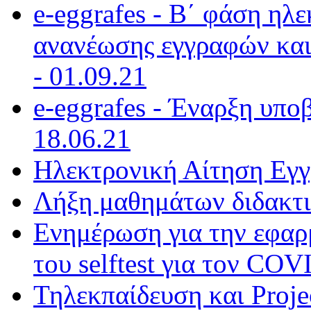
e-eggrafes - Β΄ φάση ηλ
ανανέωσης εγγραφών και
- 01.09.21
e-eggrafes - Έναρξη υπο
18.06.21
Ηλεκτρονική Αίτηση Εγγ
Λήξη μαθημάτων διδακτι
Ενημέρωση για την εφαρ
του selftest για τον COV
Τηλεκπαίδευση και Projec