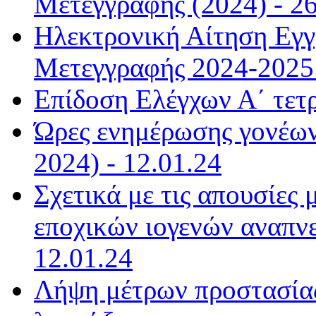
Μετεγγραφής (2024) - 26
Ηλεκτρονική Αίτηση Εγ
Μετεγγραφής 2024-2025 
Επίδοση Ελέγχων Α΄ τετ
Ώρες ενημέρωσης γονέων
2024) - 12.01.24
Σχετικά με τις απουσίες
εποχικών ιογενών αναπνε
12.01.24
Λήψη μέτρων προστασίας