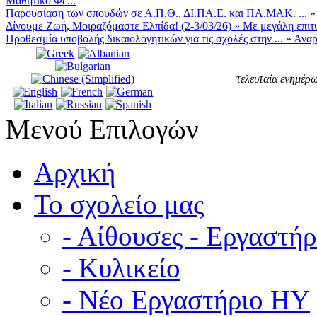
Μαθητικό Φε...
Παρουσίαση των σπουδών σε Α.Π.Θ., ΔΙ.ΠΑ.Ε. και ΠΑ.ΜΑΚ. ...
Δίνουμε Ζωή, Μοιραζόμαστε Ελπίδα! (2-3/03/26)
»
Με μεγάλη επιτυ
Προθεσμία υποβολής δικαιολογητικών για τις σχολές στην ...
»
Αναρ
τελευταία ενημέρω
Μενού Επιλογών
Αρχική
Το σχολείο μας
- Αίθουσες - Εργαστήρ
- Κυλικείο
- Νέο Εργαστήριο ΗΥ