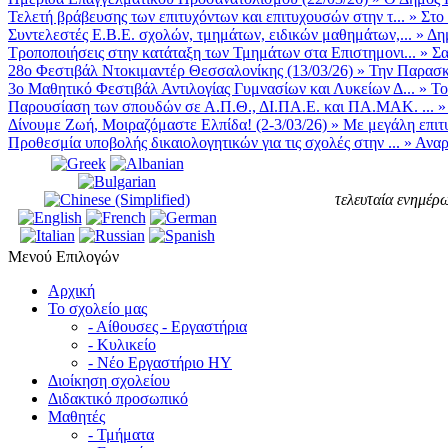
Τελετή βράβευσης των επιτυχόντων και επιτυχουσών στην τ...
»
Στο
Συντελεστές Ε.Β.Ε. σχολών, τμημάτων, ειδικών μαθημάτων,...
»
Δη
Τροποποιήσεις στην κατάταξη των Τμημάτων στα Επιστημονι...
»
Σα
28ο Φεστιβάλ Ντοκιμαντέρ Θεσσαλονίκης (13/03/26)
»
Την Παρασκε
3ο Μαθητικό Φεστιβάλ Αντιλογίας Γυμνασίων και Λυκείων Δ...
»
Το
Παρουσίαση των σπουδών σε Α.Π.Θ., ΔΙ.ΠΑ.Ε. και ΠΑ.ΜΑΚ. ...
Δίνουμε Ζωή, Μοιραζόμαστε Ελπίδα! (2-3/03/26)
»
Με μεγάλη επιτυ
Προθεσμία υποβολής δικαιολογητικών για τις σχολές στην ...
»
Αναρ
τελευταία ενημέρω
Μενού Επιλογών
Αρχική
Το σχολείο μας
- Αίθουσες - Εργαστήρια
- Κυλικείο
- Νέο Εργαστήριο ΗΥ
Διοίκηση σχολείου
Διδακτικό προσωπικό
Μαθητές
- Τμήματα