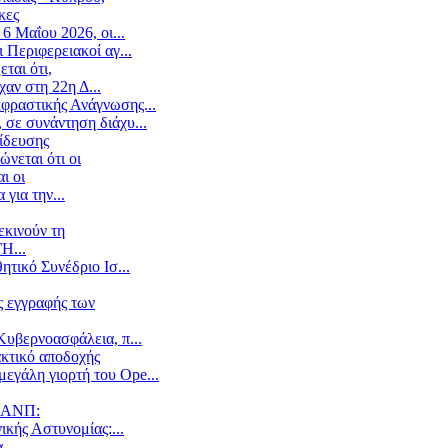
κες
6 Μαΐου 2026, οι...
 Περιφερειακοί αγ...
ται ότι,
αν στη 22η Δ...
κφραστικής Ανάγνωσης...
 σε συνάντηση διάχυ...
ίδευσης
νεται ότι οι
ι οι
για την...
εκινούν τη
Η...
τικό Συνέδριο Ισ...
ς εγγραφής των
Κυβερνοασφάλεια, π...
ακτικό αποδοχής
εγάλη γιορτή του Ope...
ΥΝΑΝΠ:
ικής Αστυνομίας:...
α