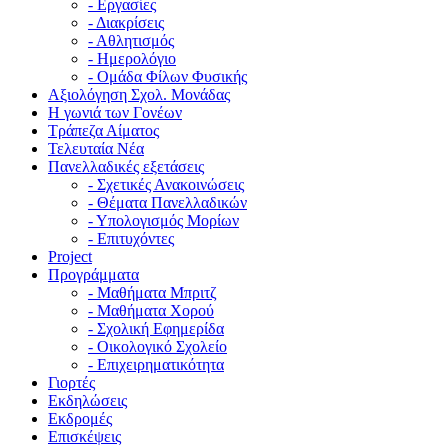
- Εργασίες
- Διακρίσεις
- Αθλητισμός
- Ημερολόγιο
- Ομάδα Φίλων Φυσικής
Αξιολόγηση Σχολ. Μονάδας
Η γωνιά των Γονέων
Τράπεζα Αίματος
Τελευταία Νέα
Πανελλαδικές εξετάσεις
- Σχετικές Ανακοινώσεις
- Θέματα Πανελλαδικών
- Υπολογισμός Μορίων
- Επιτυχόντες
Project
Προγράμματα
- Μαθήματα Μπριτζ
- Μαθήματα Χορού
- Σχολική Εφημερίδα
- Οικολογικό Σχολείο
- Επιχειρηματικότητα
Γιορτές
Εκδηλώσεις
Εκδρομές
Επισκέψεις