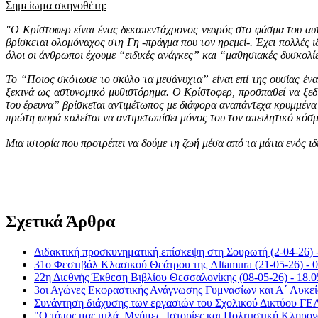
Σημείωμα σκηνοθέτη:
"Ο Κρίστοφερ είναι ένας δεκαπεντάχρονος νεαρός στο φάσμα του αυτ
βρίσκεται ολομόναχος στη Γη -πράγμα που τον ηρεμεί-. Έχει πολλές ιδ
όλοι οι άνθρωποι έχουμε “ειδικές ανάγκες” και “μαθησιακές δυσκολί
Το “Ποιος σκότωσε το σκύλο τα μεσάνυχτα” είναι επί της ουσίας ένα
ξεκινά ως αστυνομικό μυθιστόρημα. Ο Κρίστοφερ, προσπαθεί να ξεδι
του έρευνα” βρίσκεται αντιμέτωπος με διάφορα αναπάντεχα κρυμμένα μ
πρώτη φορά καλείται να αντιμετωπίσει μόνος του τον απειλητικό κό
Μια ιστορία που προτρέπει να δούμε τη ζωή μέσα από τα μάτια ενός ι
Σχετικά Άρθρα
Διδακτική προσκυνηματική επίσκεψη στη Σουρωτή (2-04-26) -
31ο Φεστιβάλ Κλασικού Θεάτρου της Altamura (21-05-26) - 0
22η Διεθνής Έκθεση Βιβλίου Θεσσαλονίκης (08-05-26) - 18.0
3οι Αγώνες Εκφραστικής Ανάγνωσης Γυμνασίων και Α΄ Λυκείο
Συνάντηση διάχυσης των εργασιών του Σχολικού Δικτύου ΓΕ
"Ο τόπος μας μιλά. Μνήμες, Ιστορίες και Πολιτιστική Κληρονο