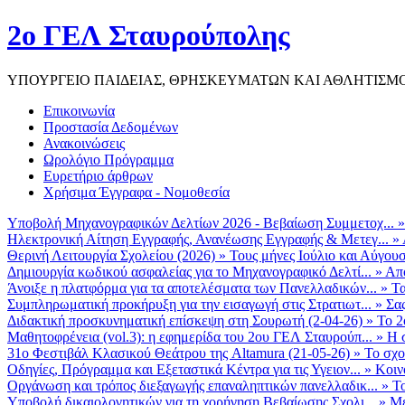
2ο ΓΕΛ Σταυρούπολης
ΥΠΟΥΡΓΕΙΟ ΠΑΙΔΕΙΑΣ, ΘΡΗΣΚΕΥΜΑΤΩΝ ΚΑΙ ΑΘΛΗΤΙΣΜ
Επικοινωνία
Προστασία Δεδομένων
Ανακοινώσεις
Ωρολόγιο Πρόγραμμα
Ευρετήριο άρθρων
Χρήσιμα Έγγραφα - Νομοθεσία
Υποβολή Μηχανογραφικών Δελτίων 2026 - Βεβαίωση Συμμετοχ...
Ηλεκτρονική Αίτηση Εγγραφής, Ανανέωσης Εγγραφής & Μετεγ...
»
Θερινή Λειτουργία Σχολείου (2026)
»
Τους μήνες Ιούλιο και Αύγουσ
Δημιουργία κωδικού ασφαλείας για το Μηχανογραφικό Δελτί...
»
Από
Άνοιξε η πλατφόρμα για τα αποτελέσματα των Πανελλαδικών...
»
Τα
Συμπληρωματική προκήρυξη για την εισαγωγή στις Στρατιωτ...
»
Σα
Διδακτική προσκυνηματική επίσκεψη στη Σουρωτή (2-04-26)
»
Το 2
Μαθητοφρένεια (vol.3): η εφημερίδα του 2ου ΓΕΛ Σταυρούπ...
»
Η 
31ο Φεστιβάλ Κλασικού Θεάτρου της Altamura (21-05-26)
»
Το σχο
Οδηγίες, Πρόγραμμα και Εξεταστικά Κέντρα για τις Υγειον...
»
Κοιν
Οργάνωση και τρόπος διεξαγωγής επαναληπτικών πανελλαδικ...
»
Το
Υποβολή δικαιολογητικών για τη χορήγηση Βεβαίωσης Σχολι...
»
Με