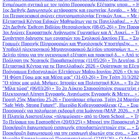
Ενημέρωση σχετικά με τον τρόπο Προφορικής Εξέτασης υποψ...
»
Η
1ος Διεθνής Διαγωνισμός μετάφρασης και ερμηνείας Αρχαίο...
»
Με 
1οι Περιφερειακοί αγώνες επιχειρηματολογίας Γενικών Λυκ...
»
Με 
Εξεταστικά Κέντρα Ειδικών Μαθημάτων για τις Πανελλαδικέ...
»
Απ
22η Διεθνής Έκθεση Βιβλίου Θεσσαλονίκης (08-05-26)
»
Την Παρασ
3οι Αγώνες Εκφραστικής Ανάγνωσης Γυμνασίων και Α΄ Λυκεί...
»
Τ
Συνάντηση διάχυσης των εργασιών του Σχολικού Δικτύου ΓΕ...
»
Συ
Γραμμές Παροχής Πληροφοριών και Ψυχολογικής Υποστήριξης...
»
Υποβολή ηλεκτρονικού Μηχανογραφικού Δελτίου υποψηφίων π...
»
Δελτίο τύπου για την υγειονομική εξέταση και πρακτική δ...
»
Από το
Πρόληψη της Νεανικής Παραβατικότητας (11/05/26)
»
Τη Δευτέρα, 
Εξεταστικά Κέντρα για τις Πανελλαδικές 2026
»
Ορίστηκαν τα Εξετα
Πρόγραμμα Ενδοσχολικών Εξετάσεων Μαΐου-Ιουνίου 2026
»
Οι πρ
"Η Φύση Γύρω μας και Μέσα μας" (31-03-26)
»
Την Τρίτη 31/3/202
"Ο τόπος μας μιλά. Μνήμες, Ιστορίες και Πολιτιστική Κλη...
»
Το 2ο
"Μίλα τώρα" (06/03/26)
»
Το 2ο Λύκειο Σταυρούπολης συμμετείχε 
Ηλεκτρονική Αίτηση Εγγραφής, Ανανέωσης Εγγραφής & Μετεγ...
»
Γιορτή 25ης Μαρτίου 25-26
»
Γιορτάσαμε σήμερα, Τρίτη 24 Μαρτίου 
"Safe Web, Strong Future!", Ημερίδα Κυβερνοασφάλειας (2...
»
Συμ
Προσφορές για πολυήμερη εκδρομή στα Ιωάννινα (ΜΑΡ. 2026...
»
Α
Η Πλατεία Αριστοτέλους «πλημμύρισε» από το Open School ...
»
Τη
Το Πείραμα του Ερατοσθένη (20/03/25)
»
Μπορεί την Παρασκευή 20 
Προκήρυξη διαγωνισμού εισαγωγής σπουδαστών/στριών στις ...
»
Σ
Προκήρυξη διαγωνισμού για την εισαγωγή ιδιωτών στις σχο...
»
Σας
Ημερίδα Επαγγελματικού Προσανατολισμού (22/03/26)
»
Ο Δήμος Π