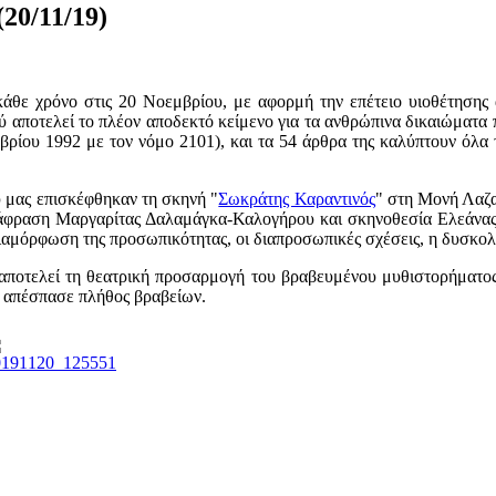
20/11/19)
άθε χρόνο στις 20 Νοεμβρίου, με αφορμή την επέτειο υιοθέτησης
ύ αποτελεί το πλέον αποδεκτό κείμενο για τα ανθρώπινα δικαιώματα 
ρίου 1992 με τον νόμο 2101), και τα 54 άρθρα της καλύπτουν όλα τ
υ μας επισκέφθηκαν τη σκηνή "
Σωκράτης Καραντινός
" στη Μονή Λαζα
τάφραση Μαργαρίτας Δαλαμάγκα-Καλογήρου και σκηνοθεσία Ελεάνας Τ
αμόρφωση της προσωπικότητας, οι διαπροσωπικές σχέσεις, η δυσκολί
ποτελεί τη θεατρική προσαρμογή του βραβευμένου μυθιστορήματος τ
ι απέσπασε πλήθος βραβείων.