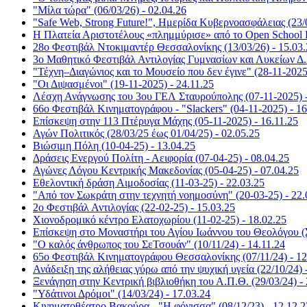
"Μίλα τώρα" (06/03/26) - 02.04.26
"Safe Web, Strong Future!", Ημερίδα Κυβερνοασφάλειας (23/0
Η Πλατεία Αριστοτέλους «πλημμύρισε» από το Open School Da
28ο Φεστιβάλ Ντοκιμαντέρ Θεσσαλονίκης (13/03/26) - 15.03.
3ο Μαθητικό Φεστιβάλ Αντιλογίας Γυμνασίων και Λυκείων Δ.Δ
"Τέχνη–Διαγώνιος και το Μουσείο που δεν έγινε" (28-11-2025
"Οι Διψασμένοι" (19-11-2025) - 24.11.25
Λέσχη Ανάγνωσης του 3ου ΓΕΛ Σταυρούπολης (07-11-2025) -
66ο Φεστιβάλ Κινηματογράφου - "Slackers" (04-11-2025) - 16
Επίσκεψη στην 113 Πτέρυγα Μάχης (05-11-2025) - 16.11.25
Αγών Πολιτικός (28/03/25 έως 01/04/25) - 02.05.25
Βιώσιμη Πόλη (10-04-25) - 13.04.25
Δράσεις Ενεργού Πολίτη - Αειφορία (07-04-25) - 08.04.25
Αγώνες Λόγου Κεντρικής Μακεδονίας (05-04-25) - 07.04.25
Εθελοντική δράση Αιμοδοσίας (11-03-25) - 22.03.25
"Από τον Σωκράτη στην τεχνητή νοημοσύνη" (20-03-25) - 22.
2ο Φεστιβάλ Αντιλογίας (22-02-25) - 15.03.25
Χιονοδρομικό κέντρο Ελατοχωρίου (11-02-25) - 18.02.25
Επίσκεψη στο Μοναστήρι του Αγίου Ιωάννου του Θεολόγου (Σ
"Ο καλός άνθρωπος του ΣεΤσουάν" (10/11/24) - 14.11.24
65ο Φεστιβάλ Κινηματογράφου Θεσσαλονίκης (07/11/24) - 12
Ανάδειξη της αλήθειας γύρω από την ψυχική υγεία (22/10/24) 
Ξενάγηση στην Κεντρική βιβλιοθήκη του Α.Π.Θ. (29/03/24) - 
"Υδάτινοι Δρόμοι" (14/03/24) - 17.03.24
Kινηματοθέατρο Βακούρα - "Η φόνισσα" (08/12/23) - 12.12.2