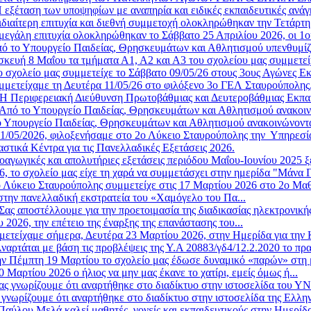
 εξέταση των υποψηφίων με αναπηρία και ειδικές εκπαιδευτικές ανάγ
ιδιαίτερη επιτυχία και διεθνή συμμετοχή ολοκληρώθηκαν την Τετάρτη 
μεγάλη επιτυχία ολοκληρώθηκαν το Σάββατο 25 Απριλίου 2026, οι 1οι
ό το Υπουργείο Παιδείας, Θρησκευμάτων και Αθλητισμού υπενθυμίζε
κευή 8 Μαΐου τα τμήματα Α1, Α2 και Α3 του σχολείου μας συμμετείχ
ο σχολείο μας συμμετείχε το Σάββατο 09/05/26 στους 3ους Αγώνες Ε
μμετείχαμε τη Δευτέρα 11/05/26 στο φιλόξενο 3ο ΓΕΛ Σταυρούπολης,
Η Περιφερειακή Διεύθυνση Πρωτοβάθμιας και Δευτεροβάθμιας Εκπα
Από το Υπουργείο Παιδείας, Θρησκευμάτων και Αθλητισμού ανακοινώ
 Υπουργείο Παιδείας, Θρησκευμάτων και Αθλητισμού ανακοινώνοντα
11/05/2026, φιλοξενήσαμε στο 2ο Λύκειο Σταυρούπολης την Υπηρεσία 
στικά Κέντρα για τις Πανελλαδικές Εξετάσεις 2026.
οαγωγικές και απολυτήριες εξετάσεις περιόδου Μαΐου-Ιουνίου 2025 ξ
6, το σχολείο μας είχε τη χαρά να συμμετάσχει στην ημερίδα "Μάνα Γ
 Λύκειο Σταυρούπολης συμμετείχε στις 17 Μαρτίου 2026 στο 2ο Μαθη
στην πανελλαδική εκστρατεία του «Χαμόγελο του Πα...
Σας αποστέλλουμε για την προετοιμασία της διαδικασίας ηλεκτρονική
2026, την επέτειο της έναρξης της επανάστασης του...
μετείχαμε σήμερα, Δευτέρα 23 Μαρτίου 2026, στην Ημερίδα για την 
ναρτάται με βάση τις προβλέψεις της Υ.Α 20883/γδ4/12.2.2020 το πρ
ν Πέμπτη 19 Μαρτίου το σχολείο μας έδωσε δυναμικό «παρών» στη μ
Μαρτίου 2026 ο ήλιος να μην μας έκανε το χατίρι, εμείς όμως ή...
ας γνωρίζουμε ότι αναρτήθηκε στο διαδίκτυο στην ιστοσελίδα του 
 γνωρίζουμε ότι αναρτήθηκε στο διαδίκτυο στην ιστοσελίδα της Ελλην
αύλου Μελά καλεί μαθητές, γονείς και εκπαιδευτικούς στην Ημερίδ