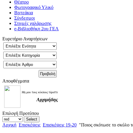
Θέατρο
Φωτογραφικό Υλικό
Βιντεάκια
Σύνδεσμοι
Στιγμές χαλάρωσης
e-Βιβλιοθήκη 2ου ΓΕΛ
Ευρετήριο Αναρτήσεων
Αποφθέγματα
Μη μου τους κύκλους τάραττε
Αρχιμήδης
Επιλογή Προτύπου
Αρχική
Επισκέψεις
Επισκέψεις 19-20
"Ποιος σκότωσε το σκύλο τα