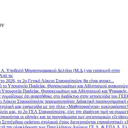
ΟΥ
»
Α. Υποβολή Μηχανογραφικού Δελτίου (Μ.Δ.) για εισαγωγή στην
Από τις
το 2026, το 2ο Γενικό Λύκειο Σταυρούπολης θα είναι ανοικτ...
 το Υπουργείο Παιδείας, Θρησκευμάτων και Αθλητισμού ανακοινώνε
 Υπουργεία Παιδείας, Θρησκευμάτων και Αθλητισμού και Ψηφιακής Δ
ς γνωρίζουμε ότι αναρτήθηκε στο διαδίκτυο στην ιστοσελίδα του ΓΕ
ο Λύκειο Σταυρούπολης πραγματοποίησε Διδακτική προσκυνηματική επ
σχολική μας εφημερίδα με τον τίτλο «Μαθητοφρένεια» κυκλοφόρησε! 
λείο μας, το 2ο ΓΕΛ Σταυρούπολης, είχε την ιδιαίτερη τιμή να συμμετ
οποιούνται οι οδηγίες και τα προγράμματα των υγειονομικών εξετάσε
 Σεπτέμβριο εκάστου σχολικού έτους διενεργούνται επαναληπτικές εξ
τά την ολοκλήρωση των Πανελλήνιων Αγώνων ΓΕ.Λ. & ΕΠΑ.Λ. Ελλ