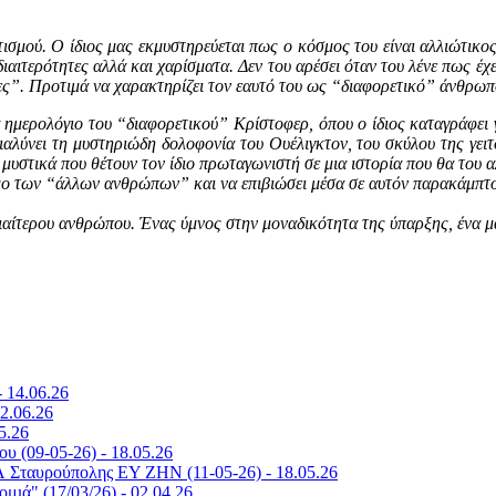
ισμού. Ο ίδιος μας εκμυστηρεύεται πως ο κόσμος του είναι αλλιώτικο
ιαιτερότητες αλλά και χαρίσματα. Δεν του αρέσει όταν του λένε πως έχ
ες”. Προτιμά να χαρακτηρίζει τον εαυτό του ως “διαφορετικό” άνθρωπ
 ημερολόγιο του “διαφορετικού” Κρίστοφερ, όπου ο ίδιος καταγράφει γ
αλύνει τη μυστηριώδη δολοφονία του Ουέλιγκτον, του σκύλου της γει
υστικά που θέτουν τον ίδιο πρωταγωνιστή σε μια ιστορία που θα του α
σμο των “άλλων ανθρώπων” και να επιβιώσει μέσα σε αυτόν παρακάμπτο
διαίτερου ανθρώπου. Ένας ύμνος στην μοναδικότητα της ύπαρξης, ένα μ
 14.06.26
2.06.26
5.26
υ (09-05-26) - 18.05.26
Λ Σταυρούπολης ΕΥ ΖΗΝ (11-05-26) - 18.05.26
μιά" (17/03/26) - 02.04.26