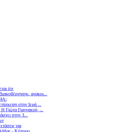
ται ότι
ιακυβέρνησης, ανακοι...
ΕΘΑ:
ίσκεψη στην Ιερά ...
Η Γιώτα Γιαννακού, ...
άσχει στην 3...
ων
ετάσεις για
άδας - Κύπρου,