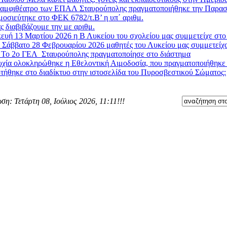
 αμφιθέατρο των ΕΠΑΛ Σταυρούπολης πραγματοποιήθηκε την Παρασκ
μοσιεύτηκε στο ΦΕΚ 6782/τ.Β’ η υπ΄ αριθμ.
ς διαβιβάζουμε την με αριθμ.
υή 13 Μαρτίου 2026 η Β Λυκείου του σχολείου μας συμμετείχε στο 
 Σάββατο 28 Φεβρουαρίου 2026 μαθητές του Λυκείου μας συμμετείχα
»
Το 2ο ΓΕΛ Σταυρούπολης πραγματοποίησε στο διάστημα
χία ολοκληρώθηκε η Εθελοντική Αιμοδοσία, που πραγματοποιήθηκε στ
τήθηκε στο διαδίκτυο στην ιστοσελίδα του Πυροσβεστικού Σώματος:
ση: Τετάρτη 08, Ιούλιος 2026, 11:11!!!