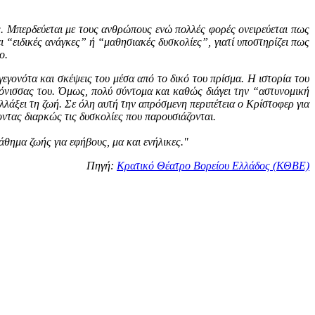
ς. Μπερδεύεται με τους ανθρώπους ενώ πολλές φορές ονειρεύεται πως
ει “ειδικές ανάγκες” ή “μαθησιακές δυσκολίες”, γιατί υποστηρίζει πως
ο.
εγονότα και σκέψεις του μέσα από το δικό του πρίσμα. Η ιστορία του
τόνισσας του. Όμως, πολύ σύντομα και καθώς διάγει την “αστυνομική
λλάξει τη ζωή. Σε όλη αυτή την απρόσμενη περιπέτεια ο Κρίστοφερ για
ντας διαρκώς τις δυσκολίες που παρουσιάζονται.
άθημα ζωής για εφήβους, μα και ενήλικες."
Πηγή:
Κρατικό Θέατρο Βορείου Ελλάδος (ΚΘΒΕ)