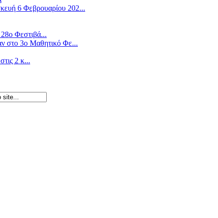
ευή 6 Φεβρουαρίου 202...
28ο Φεστιβά...
ν στο 3ο Μαθητικό Φε...
ις 2 κ...