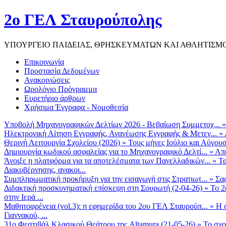
2ο ΓΕΛ Σταυρούπολης
ΥΠΟΥΡΓΕΙΟ ΠΑΙΔΕΙΑΣ, ΘΡΗΣΚΕΥΜΑΤΩΝ ΚΑΙ ΑΘΛΗΤΙΣΜ
Επικοινωνία
Προστασία Δεδομένων
Ανακοινώσεις
Ωρολόγιο Πρόγραμμα
Ευρετήριο άρθρων
Χρήσιμα Έγγραφα - Νομοθεσία
Υποβολή Μηχανογραφικών Δελτίων 2026 - Βεβαίωση Συμμετοχ...
Ηλεκτρονική Αίτηση Εγγραφής, Ανανέωσης Εγγραφής & Μετεγ...
»
Θερινή Λειτουργία Σχολείου (2026)
»
Τους μήνες Ιούλιο και Αύγουσ
Δημιουργία κωδικού ασφαλείας για το Μηχανογραφικό Δελτί...
»
Από
Άνοιξε η πλατφόρμα για τα αποτελέσματα των Πανελλαδικών...
»
Τα
Διακυβέρνησης, ανακοι...
Συμπληρωματική προκήρυξη για την εισαγωγή στις Στρατιωτ...
»
Σα
Διδακτική προσκυνηματική επίσκεψη στη Σουρωτή (2-04-26)
»
Το 2
στην Ιερά ...
Μαθητοφρένεια (vol.3): η εφημερίδα του 2ου ΓΕΛ Σταυρούπ...
»
Η 
Γιαννακού, ...
31ο Φεστιβάλ Κλασικού Θεάτρου της Altamura (21-05-26)
»
Το σχο