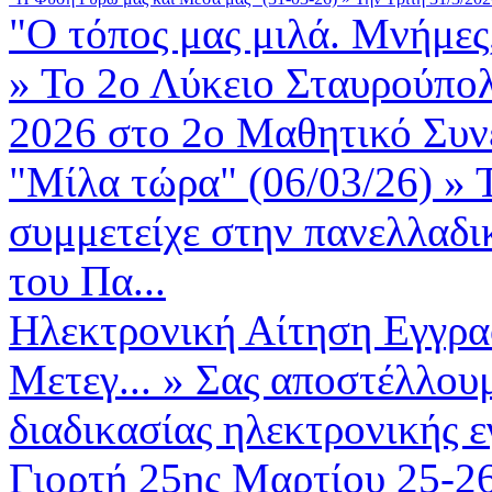
"Ο τόπος μας μιλά. Μνήμες,
»
Το 2ο Λύκειο Σταυρούπολ
2026 στο 2ο Μαθητικό Συνέ
"Μίλα τώρα" (06/03/26)
»
συμμετείχε στην πανελλαδι
του Πα...
Ηλεκτρονική Αίτηση Εγγρα
Μετεγ...
»
Σας αποστέλλουμ
διαδικασίας ηλεκτρονικής 
Γιορτή 25ης Μαρτίου 25-2