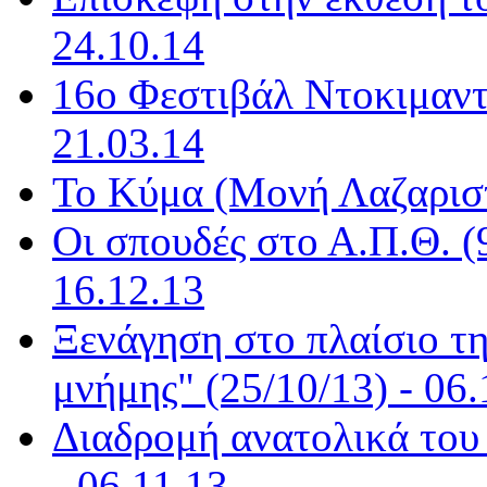
24.10.14
16ο Φεστιβάλ Ντοκιμαντ
21.03.14
Το Κύμα (Μονή Λαζαριστ
Οι σπουδές στο Α.Π.Θ. (
16.12.13
Ξενάγηση στο πλαίσιο τ
μνήμης" (25/10/13) - 06.
Διαδρομή ανατολικά του 
- 06.11.13