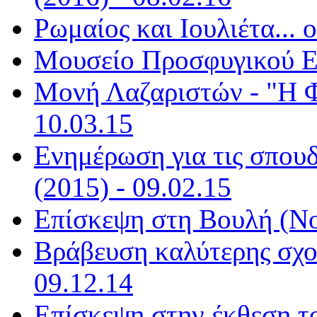
Ρωμαίος και Ιουλιέτα... o
Μουσείο Προσφυγικού Ελ
Μονή Λαζαριστών - "Η Φ
10.03.15
Ενημέρωση για τις σπου
(2015) - 09.02.15
Επίσκεψη στη Βουλή (Νο
Βράβευση καλύτερης σχολ
09.12.14
Επίσκεψη στην έκθεση τ