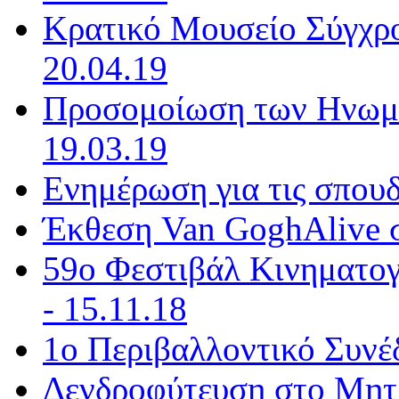
Κρατικό Μουσείο Σύγχρον
20.04.19
Προσομοίωση των Ηνωμέ
19.03.19
Ενημέρωση για τις σπουδ
Έκθεση Van GoghAlive σ
59ο Φεστιβάλ Κινηματογ
- 15.11.18
1ο Περιβαλλοντικό Συνέδ
Δενδροφύτευση στο Μητ