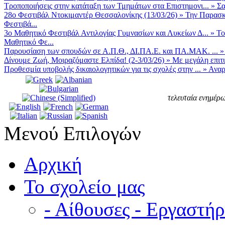
Τροποποιήσεις στην κατάταξη των Τμημάτων στα Επιστημονι...
»
Σα
28ο Φεστιβάλ Ντοκιμαντέρ Θεσσαλονίκης (13/03/26)
»
Την Παρασκε
Φεστιβά...
3ο Μαθητικό Φεστιβάλ Αντιλογίας Γυμνασίων και Λυκείων Δ...
»
Το
Μαθητικό Φε...
Παρουσίαση των σπουδών σε Α.Π.Θ., ΔΙ.ΠΑ.Ε. και ΠΑ.ΜΑΚ. ...
Δίνουμε Ζωή, Μοιραζόμαστε Ελπίδα! (2-3/03/26)
»
Με μεγάλη επιτυ
Προθεσμία υποβολής δικαιολογητικών για τις σχολές στην ...
»
Αναρ
τελευταία ενημέρω
Μενού Επιλογών
Αρχική
Το σχολείο μας
- Αίθουσες - Εργαστήρ