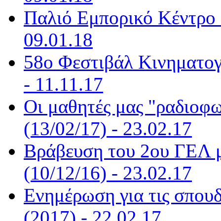
Παλιό Εμπορικό Κέντρο 
09.01.18
58ο Φεστιβάλ Κινηματογ
- 11.11.17
Οι μαθητές μας "ραδιοφω
(13/02/17) - 23.02.17
Βράβευση του 2ου ΓΕΛ μ
(10/12/16) - 23.02.17
Ενημέρωση για τις σπου
(2017) - 22.02.17