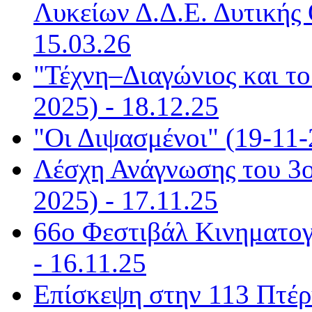
Λυκείων Δ.Δ.Ε. Δυτικής 
15.03.26
"Τέχνη–Διαγώνιος και το
2025) - 18.12.25
"Οι Διψασμένοι" (19-11-
Λέσχη Ανάγνωσης του 3
2025) - 17.11.25
66ο Φεστιβάλ Κινηματογ
- 16.11.25
Επίσκεψη στην 113 Πτέρ