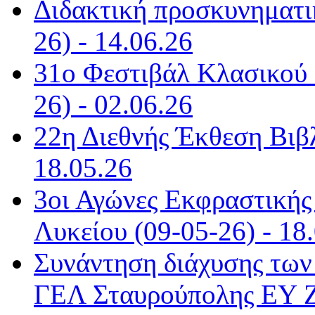
Διδακτική προσκυνηματι
26) - 14.06.26
31ο Φεστιβάλ Κλασικού 
26) - 02.06.26
22η Διεθνής Έκθεση Βιβ
18.05.26
3οι Αγώνες Εκφραστικής
Λυκείου (09-05-26) - 18
Συνάντηση διάχυσης των
ΓΕΛ Σταυρούπολης ΕΥ ΖΗ