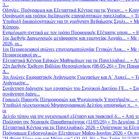
3...
Οδηγίες, Πρόγραμμα και Εξεταστικά Κέντρα για τις Υγειον...
»
Κοιν
Οργάνωση και τρόπος διεξαγωγής επαναληπτικών πανελλαδικ...
»
Το
Υποβολή δικαιολογητικών για τη χορήγηση Βεβαίωσης Σχολι...
»
Με
Κύπρου,
Ενημέρωση σχετικά με τον τρόπο Προφορικής Εξέτασης υποψ...
»
Η
1ος Διεθνής Διαγωνισμός μετάφρασης και ερμηνείας Αρχαίο...
»
Με 
2026, οι...
1οι Περιφερειακοί αγώνες επιχειρηματολογίας Γενικών Λυκ...
»
Με 
Περιφερειακοί αγ...
Εξεταστικά Κέντρα Ειδικών Μαθημάτων για τις Πανελλαδικέ...
»
Απ
22η Διεθνής Έκθεση Βιβλίου Θεσσαλονίκης (08-05-26)
»
Την Παρασ
Δ...
3οι Αγώνες Εκφραστικής Ανάγνωσης Γυμνασίων και Α΄ Λυκεί...
»
Τ
Ανάγνωσης...
Συνάντηση διάχυσης των εργασιών του Σχολικού Δικτύου ΓΕ...
»
Συ
συνάντηση διάχυ...
Γραμμές Παροχής Πληροφοριών και Ψυχολογικής Υποστήριξης...
»
Υποβολή ηλεκτρονικού Μηχανογραφικού Δελτίου υποψηφίων π...
»
οι
Δελτίο τύπου για την υγειονομική εξέταση και πρακτική δ...
»
Από το
Πρόληψη της Νεανικής Παραβατικότητας (11/05/26)
»
Τη Δευτέρα, 
Εξεταστικά Κέντρα για τις Πανελλαδικές 2026
»
Ορίστηκαν τα Εξετα
Πρόγραμμα Ενδοσχολικών Εξετάσεων Μαΐου-Ιουνίου 2026
»
Οι πρ
"Η Φύση Γύρω μας και Μέσα μας" (31-03-26)
»
Την Τρίτη 31/3/202