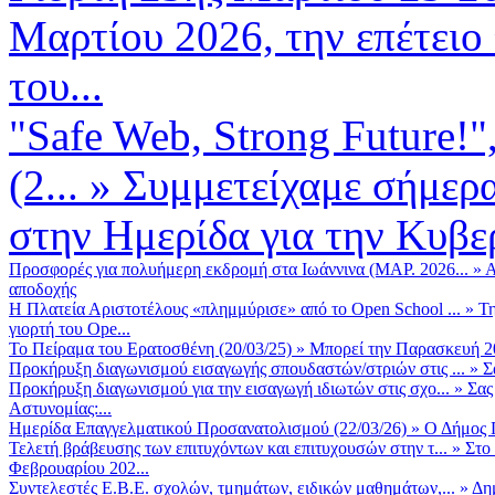
Μαρτίου 2026, την επέτειο
του...
"Safe Web, Strong Future!
(2...
»
Συμμετείχαμε σήμερα
στην Ημερίδα για την Κυβερ
Προσφορές για πολυήμερη εκδρομή στα Ιωάννινα (ΜΑΡ. 2026...
»
Α
αποδοχής
Η Πλατεία Αριστοτέλους «πλημμύρισε» από το Open School ...
»
Τη
γιορτή του Ope...
Το Πείραμα του Ερατοσθένη (20/03/25)
»
Μπορεί την Παρασκευή 20 
Προκήρυξη διαγωνισμού εισαγωγής σπουδαστών/στριών στις ...
»
Σ
Προκήρυξη διαγωνισμού για την εισαγωγή ιδιωτών στις σχο...
»
Σας
Αστυνομίας:...
Ημερίδα Επαγγελματικού Προσανατολισμού (22/03/26)
»
Ο Δήμος Π
Τελετή βράβευσης των επιτυχόντων και επιτυχουσών στην τ...
»
Στο
Φεβρουαρίου 202...
Συντελεστές Ε.Β.Ε. σχολών, τμημάτων, ειδικών μαθημάτων,...
»
Δη