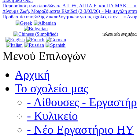
Μαθητικό Φε...
Παρουσίαση των σπουδών σε Α.Π.Θ., ΔΙ.ΠΑ.Ε. και ΠΑ.ΜΑΚ. ...
Δίνουμε Ζωή, Μοιραζόμαστε Ελπίδα! (2-3/03/26)
»
Με μεγάλη επιτυ
Προθεσμία υποβολής δικαιολογητικών για τις σχολές στην ...
»
Αναρ
τελευταία ενημέρω
Μενού Επιλογών
Αρχική
Το σχολείο μας
- Αίθουσες - Εργαστήρ
- Κυλικείο
- Νέο Εργαστήριο ΗΥ