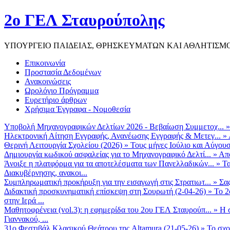
2ο ΓΕΛ Σταυρούπολης
ΥΠΟΥΡΓΕΙΟ ΠΑΙΔΕΙΑΣ, ΘΡΗΣΚΕΥΜΑΤΩΝ ΚΑΙ ΑΘΛΗΤΙΣΜ
Επικοινωνία
Προστασία Δεδομένων
Ανακοινώσεις
Ωρολόγιο Πρόγραμμα
Ευρετήριο άρθρων
Χρήσιμα Έγγραφα - Νομοθεσία
Υποβολή Μηχανογραφικών Δελτίων 2026 - Βεβαίωση Συμμετοχ...
Ηλεκτρονική Αίτηση Εγγραφής, Ανανέωσης Εγγραφής & Μετεγ...
»
Θερινή Λειτουργία Σχολείου (2026)
»
Τους μήνες Ιούλιο και Αύγουσ
Δημιουργία κωδικού ασφαλείας για το Μηχανογραφικό Δελτί...
»
Από
Άνοιξε η πλατφόρμα για τα αποτελέσματα των Πανελλαδικών...
»
Τα
Διακυβέρνησης, ανακοι...
Συμπληρωματική προκήρυξη για την εισαγωγή στις Στρατιωτ...
»
Σα
Διδακτική προσκυνηματική επίσκεψη στη Σουρωτή (2-04-26)
»
Το 2
στην Ιερά ...
Μαθητοφρένεια (vol.3): η εφημερίδα του 2ου ΓΕΛ Σταυρούπ...
»
Η 
Γιαννακού, ...
31ο Φεστιβάλ Κλασικού Θεάτρου της Altamura (21-05-26)
»
Το σχο