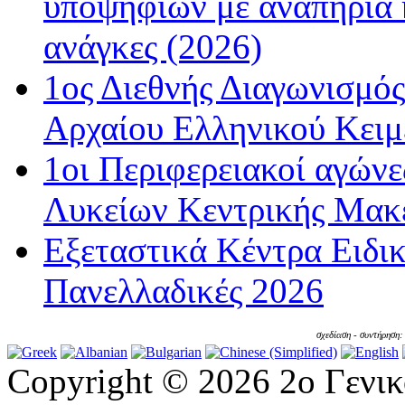
υποψηφίων με αναπηρία κ
ανάγκες (2026)
1ος Διεθνής Διαγωνισμός
Αρχαίου Ελληνικού Κειμ
1οι Περιφερειακοί αγώνε
Λυκείων Κεντρικής Μακε
Εξεταστικά Κέντρα Ειδι
Πανελλαδικές 2026
σχεδίαση - συντήρηση
Copyright © 2026 2ο Γενι