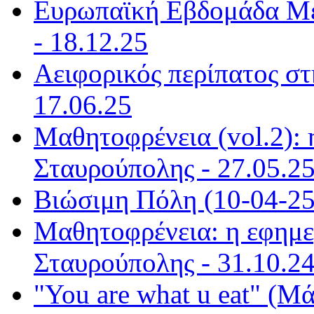
Ευρωπαϊκή Εβδομάδα Με
- 18.12.25
Αειφορικός περίπατος στ
17.06.25
Μαθητοφρένεια (vol.2):
Σταυρούπολης - 27.05.2
Βιώσιμη Πόλη (10-04-25)
Μαθητοφρένεια: η εφημε
Σταυρούπολης - 31.10.2
"You are what u eat" (Μά