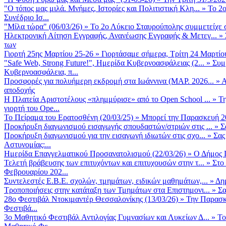
"Ο τόπος μας μιλά. Μνήμες, Ιστορίες και Πολιτιστική Κλη...
»
Το 2ο
Συνέδριο Ισ...
"Μίλα τώρα" (06/03/26)
»
Το 2ο Λύκειο Σταυρούπολης συμμετείχε 
Ηλεκτρονική Αίτηση Εγγραφής, Ανανέωσης Εγγραφής & Μετεγ...
»
των
Γιορτή 25ης Μαρτίου 25-26
»
Γιορτάσαμε σήμερα, Τρίτη 24 Μαρτίου 
"Safe Web, Strong Future!", Ημερίδα Κυβερνοασφάλειας (2...
»
Συμ
Κυβερνοασφάλεια, π...
Προσφορές για πολυήμερη εκδρομή στα Ιωάννινα (ΜΑΡ. 2026...
»
Α
αποδοχής
Η Πλατεία Αριστοτέλους «πλημμύρισε» από το Open School ...
»
Τη
γιορτή του Ope...
Το Πείραμα του Ερατοσθένη (20/03/25)
»
Μπορεί την Παρασκευή 20 
Προκήρυξη διαγωνισμού εισαγωγής σπουδαστών/στριών στις ...
»
Σ
Προκήρυξη διαγωνισμού για την εισαγωγή ιδιωτών στις σχο...
»
Σας
Αστυνομίας:...
Ημερίδα Επαγγελματικού Προσανατολισμού (22/03/26)
»
Ο Δήμος Π
Τελετή βράβευσης των επιτυχόντων και επιτυχουσών στην τ...
»
Στο
Φεβρουαρίου 202...
Συντελεστές Ε.Β.Ε. σχολών, τμημάτων, ειδικών μαθημάτων,...
»
Δη
Τροποποιήσεις στην κατάταξη των Τμημάτων στα Επιστημονι...
»
Σα
28ο Φεστιβάλ Ντοκιμαντέρ Θεσσαλονίκης (13/03/26)
»
Την Παρασκε
Φεστιβά...
3ο Μαθητικό Φεστιβάλ Αντιλογίας Γυμνασίων και Λυκείων Δ...
»
Το