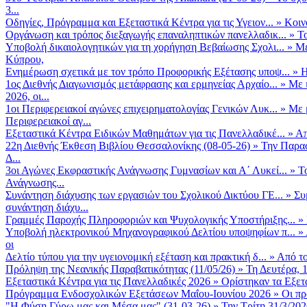
3...
Οδηγίες, Πρόγραμμα και Εξεταστικά Κέντρα για τις Υγειον...
»
Κοιν
Οργάνωση και τρόπος διεξαγωγής επαναληπτικών πανελλαδικ...
»
Το
Υποβολή δικαιολογητικών για τη χορήγηση Βεβαίωσης Σχολι...
»
Με
Κύπρου,
Ενημέρωση σχετικά με τον τρόπο Προφορικής Εξέτασης υποψ...
»
Η
1ος Διεθνής Διαγωνισμός μετάφρασης και ερμηνείας Αρχαίο...
»
Με 
2026, οι...
1οι Περιφερειακοί αγώνες επιχειρηματολογίας Γενικών Λυκ...
»
Με 
Περιφερειακοί αγ...
Εξεταστικά Κέντρα Ειδικών Μαθημάτων για τις Πανελλαδικέ...
»
Απ
22η Διεθνής Έκθεση Βιβλίου Θεσσαλονίκης (08-05-26)
»
Την Παρασ
Δ...
3οι Αγώνες Εκφραστικής Ανάγνωσης Γυμνασίων και Α΄ Λυκεί...
»
Τ
Ανάγνωσης...
Συνάντηση διάχυσης των εργασιών του Σχολικού Δικτύου ΓΕ...
»
Συ
συνάντηση διάχυ...
Γραμμές Παροχής Πληροφοριών και Ψυχολογικής Υποστήριξης...
»
Υποβολή ηλεκτρονικού Μηχανογραφικού Δελτίου υποψηφίων π...
»
οι
Δελτίο τύπου για την υγειονομική εξέταση και πρακτική δ...
»
Από το
Πρόληψη της Νεανικής Παραβατικότητας (11/05/26)
»
Τη Δευτέρα, 
Εξεταστικά Κέντρα για τις Πανελλαδικές 2026
»
Ορίστηκαν τα Εξετα
Πρόγραμμα Ενδοσχολικών Εξετάσεων Μαΐου-Ιουνίου 2026
»
Οι πρ
"Η Φύση Γύρω μας και Μέσα μας" (31-03-26)
»
Την Τρίτη 31/3/202