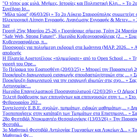
"Ο τόπος μας μιλά. Μνήμες, Ιστορίες και Πολιτιστική Κλη...
»
Το 2ο
Συνέδριο Ισ...
"Μίλα τώρα" (06/03/26)
»
Το 2ο Λύκειο Σταυρούπολης συμμετείχε 
Ηλεκτρονική Αίτηση Εγγραφής, Ανανέωσης Εγγραφής & Μετεγ...
»
των
Γιορτή 25ης Μαρτίου 25-26
»
Γιορτάσαμε σήμερα, Τρίτη 24 Μαρτίου 
"Safe Web, Strong Future!", Ημερίδα Κυβερνοασφάλειας (2...
»
Συμ
Κυβερνοασφάλεια, π...
Προσφορές για πολυήμερη εκδρομή στα Ιωάννινα (ΜΑΡ. 2026...
»
Α
αποδοχής
Η Πλατεία Αριστοτέλους «πλημμύρισε» από το Open School ...
»
Τη
γιορτή του Ope...
Το Πείραμα του Ερατοσθένη (20/03/25)
»
Μπορεί την Παρασκευή 20 
Προκήρυξη διαγωνισμού εισαγωγής σπουδαστών/στριών στις ...
»
Σ
Προκήρυξη διαγωνισμού για την εισαγωγή ιδιωτών στις σχο...
»
Σας
Αστυνομίας:...
Ημερίδα Επαγγελματικού Προσανατολισμού (22/03/26)
»
Ο Δήμος Π
Τελετή βράβευσης των επιτυχόντων και επιτυχουσών στην τ...
»
Στο
Φεβρουαρίου 202...
Συντελεστές Ε.Β.Ε. σχολών, τμημάτων, ειδικών μαθημάτων,...
»
Δη
Τροποποιήσεις στην κατάταξη των Τμημάτων στα Επιστημονι...
»
Σα
28ο Φεστιβάλ Ντοκιμαντέρ Θεσσαλονίκης (13/03/26)
»
Την Παρασκε
Φεστιβά...
3ο Μαθητικό Φεστιβάλ Αντιλογίας Γυμνασίων και Λυκείων Δ...
»
Το
Μαθητικό Φε...