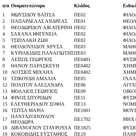
α/α
Ονοματεπώνυμο
Κλάδος
Ειδικ
1
ΜΩΥΣΙΔΟΥ ΒΑΪΤΣΑ
ΠΕ02
ΦΙΛΟ
2
ΠΑΠΑΡΔΕΛΑΣ ΑΝΔΡΕΑΣ
ΠΕ01
ΘΕΟΛ
3
ΘΕΟΔΩΡΙΔΟΥ ΑΙΚΑΤΕΡΙΝΗ
ΠΕ02
ΦΙΛΟ
4
ΣΑΧΑΝΑ ΙΦΙΓΕΝΕΙΑ
ΠΕ02
ΦΙΛΟ
5
ΤΣΙΠΛΑΚΗ ΖΩΗ
ΠΕ02
ΦΙΛΟ
6
ΘΕΟΔΟΥΛΙΔΟΥ ΧΡΥΣΑ
ΠΕ03
ΜΑΘ
7
ΚΥΡΙΑΚΙΔΗΣ ΠΑΝΑΓΙΩΤΗΣ
ΠΕ03
ΜΑΘ
8
ΛΕΪΣΟΣ ΓΕΩΡΓΙΟΣ
ΠΕ0401
ΦΥΣΙ
9
ΘΑΝΟΥ ΠΑΡΑΣΚΕΥΗ
ΠΕ0402
ΧΗΜΙ
10
ΛΟΤΣΙΟΣ ΜΙΧΑΗΛ
ΠΕ0402
ΧΗΜΙ
11
ΤΖΙΚΟΥΔΗ ΑΜΑΛΙΑ
ΠΕ05
ΓΑΛΛ
12
ΠΟΛΙΤΟΥ ΑΛΕΞΑΝΔΡΑ
ΠΕ06
ΑΓΓΛ
13
ΜΟΛΛΙΟΣ ΓΕΩΡΓΙΟΣ
ΠΕ09
ΟΙΚ
14
ΦΙΝΟΣ ΣΠΥΡΙΔΩΝ
ΠΕ11
ΦΥΣΙ
15
ΕΛΕΥΘΕΡΙΑΔΟΥ ΣΟΦΙΑ
ΠΕ13
ΝΟΜΙ
16
ΤΣΙΤΣΑ ΜΑΡΙΑ
ΠΕ1601
ΜΟΥΣ
ΠΑΝΤΑΖΟΠΟΥΛΟΥ
17
ΠΕ1702
ΜΗΧ
ΘΕΟΔΩΡΑ
18
ΔΙΒΑΝΟΓΛΟΥ ΣΤΑΥΡΟΥΛΑ
ΠΕ1825
ΦΥΣΙ
19
ΚΟΚΟΒΙΔΗΣ ΕΥΣΤΑΘΙΟΣ
ΠΕ19
ΠΛΗΡ