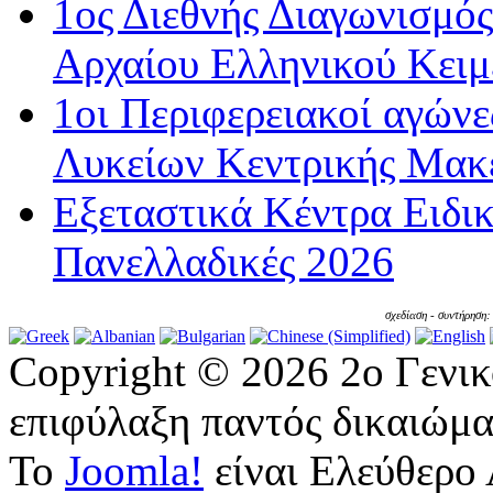
1ος Διεθνής Διαγωνισμός
Αρχαίου Ελληνικού Κειμ
1οι Περιφερειακοί αγώνε
Λυκείων Κεντρικής Μακε
Εξεταστικά Κέντρα Ειδι
Πανελλαδικές 2026
σχεδίαση - συντήρηση
Copyright © 2026 2ο Γενι
επιφύλαξη παντός δικαιώμα
Το
Joomla!
είναι Ελεύθερο 