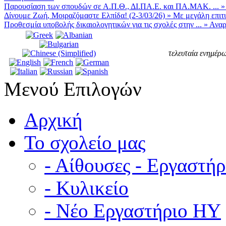
Παρουσίαση των σπουδών σε Α.Π.Θ., ΔΙ.ΠΑ.Ε. και ΠΑ.ΜΑΚ. ...
Δίνουμε Ζωή, Μοιραζόμαστε Ελπίδα! (2-3/03/26)
»
Με μεγάλη επιτυ
Προθεσμία υποβολής δικαιολογητικών για τις σχολές στην ...
»
Αναρ
τελευταία ενημέρω
Μενού Επιλογών
Αρχική
Το σχολείο μας
- Αίθουσες - Εργαστήρ
- Κυλικείο
- Νέο Εργαστήριο ΗΥ