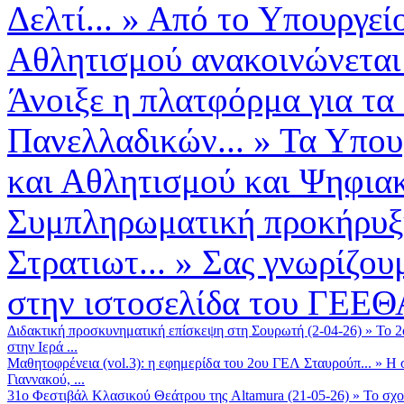
Δελτί...
»
Από το Υπουργεί
Αθλητισμού ανακοινώνεται
Άνοιξε η πλατφόρμα για τα
Πανελλαδικών...
»
Τα Υπου
και Αθλητισμού και Ψηφιακ
Συμπληρωματική προκήρυξη
Στρατιωτ...
»
Σας γνωρίζουμ
στην ιστοσελίδα του ΓΕΕΘ
Διδακτική προσκυνηματική επίσκεψη στη Σουρωτή (2-04-26)
»
Το 2
στην Ιερά ...
Μαθητοφρένεια (vol.3): η εφημερίδα του 2ου ΓΕΛ Σταυρούπ...
»
Η 
Γιαννακού, ...
31ο Φεστιβάλ Κλασικού Θεάτρου της Altamura (21-05-26)
»
Το σχο