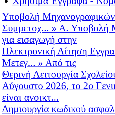
Χρήσιμα Έγγραφα - Νομ
Υποβολή Μηχανογραφικών 
Συμμετοχ...
»
Α. Υποβολή 
για εισαγωγή στην
Ηλεκτρονική Αίτηση Εγγρα
Μετεγ...
»
Από τις
Θερινή Λειτουργία Σχολείο
Αύγουστο 2026, το 2ο Γεν
είναι ανοικτ...
Δημιουργία κωδικού ασφαλ