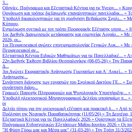
3...
Οδηγίες, Πρόγραμμα και Εξεταστικά Κέντρα για τις Υγειον...
»
Κοιν
Οργάνωση και τρόπος διεξαγωγής επαναληπτικών πανελλαδικ...
»
Το
Υποβολή δικαιολογητικών για τη χορήγηση Βεβαίωσης Σχολι...
»
Με
Κύπρου,
Ενημέρωση σχετικά με τον τρόπο Προφορικής Εξέτασης υποψ...
»
Η
1ος Διεθνής Διαγωνισμός μετάφρασης και ερμηνείας Αρχαίο...
»
Με 
2026, οι...
1οι Περιφερειακοί αγώνες επιχειρηματολογίας Γενικών Λυκ...
»
Με 
Περιφερειακοί αγ...
Εξεταστικά Κέντρα Ειδικών Μαθημάτων για τις Πανελλαδικέ...
»
Απ
22η Διεθνής Έκθεση Βιβλίου Θεσσαλονίκης (08-05-26)
»
Την Παρασ
Δ...
3οι Αγώνες Εκφραστικής Ανάγνωσης Γυμνασίων και Α΄ Λυκεί...
»
Τ
Ανάγνωσης...
Συνάντηση διάχυσης των εργασιών του Σχολικού Δικτύου ΓΕ...
»
Συ
συνάντηση διάχυ...
Γραμμές Παροχής Πληροφοριών και Ψυχολογικής Υποστήριξης...
»
Υποβολή ηλεκτρονικού Μηχανογραφικού Δελτίου υποψηφίων π...
»
οι
Δελτίο τύπου για την υγειονομική εξέταση και πρακτική δ...
»
Από το
Πρόληψη της Νεανικής Παραβατικότητας (11/05/26)
»
Τη Δευτέρα, 
Εξεταστικά Κέντρα για τις Πανελλαδικές 2026
»
Ορίστηκαν τα Εξετα
Πρόγραμμα Ενδοσχολικών Εξετάσεων Μαΐου-Ιουνίου 2026
»
Οι πρ
"Η Φύση Γύρω μας και Μέσα μας" (31-03-26)
»
Την Τρίτη 31/3/202