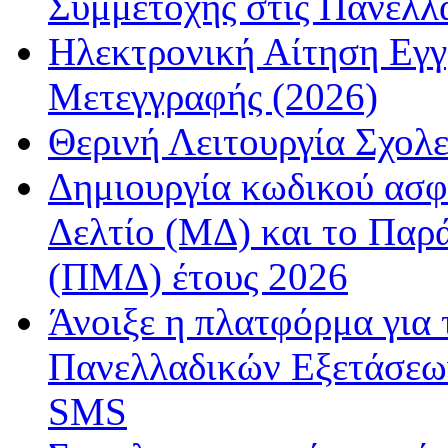
Συμμετοχής στις Πανελλ
Ηλεκτρονική Αίτηση Εγ
Μετεγγραφής (2026)
Θερινή Λειτουργία Σχολε
Δημιουργία κωδικού ασφ
Δελτίο (ΜΔ) και το Παρ
(ΠΜΔ) έτους 2026
Άνοιξε η πλατφόρμα για
Πανελλαδικών Εξετάσεω
SMS