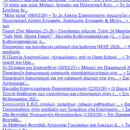
"Ο τόπος μας μιλά. Μνήμες, Ιστορίες και Πολιτιστική Κλη...
»
Το 2ο
Συνέδριο Ισ...
"Μίλα τώρα" (06/03/26)
»
Το 2ο Λύκειο Σταυρούπολης συμμετείχε 
Ηλεκτρονική Αίτηση Εγγραφής, Ανανέωσης Εγγραφής & Μετεγ...
»
των
Γιορτή 25ης Μαρτίου 25-26
»
Γιορτάσαμε σήμερα, Τρίτη 24 Μαρτίου 
"Safe Web, Strong Future!", Ημερίδα Κυβερνοασφάλειας (2...
»
Συμ
Κυβερνοασφάλεια, π...
Προσφορές για πολυήμερη εκδρομή στα Ιωάννινα (ΜΑΡ. 2026...
»
Α
αποδοχής
Η Πλατεία Αριστοτέλους «πλημμύρισε» από το Open School ...
»
Τη
γιορτή του Ope...
Το Πείραμα του Ερατοσθένη (20/03/25)
»
Μπορεί την Παρασκευή 20 
Προκήρυξη διαγωνισμού εισαγωγής σπουδαστών/στριών στις ...
»
Σ
Προκήρυξη διαγωνισμού για την εισαγωγή ιδιωτών στις σχο...
»
Σας
Αστυνομίας:...
Ημερίδα Επαγγελματικού Προσανατολισμού (22/03/26)
»
Ο Δήμος Π
Τελετή βράβευσης των επιτυχόντων και επιτυχουσών στην τ...
»
Στο
Φεβρουαρίου 202...
Συντελεστές Ε.Β.Ε. σχολών, τμημάτων, ειδικών μαθημάτων,...
»
Δη
Τροποποιήσεις στην κατάταξη των Τμημάτων στα Επιστημονι...
»
Σα
28ο Φεστιβάλ Ντοκιμαντέρ Θεσσαλονίκης (13/03/26)
»
Την Παρασκε
Φεστιβά...
3ο Μαθητικό Φεστιβάλ Αντιλογίας Γυμνασίων και Λυκείων Δ...
»
Το