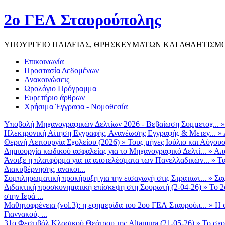
2ο ΓΕΛ Σταυρούπολης
ΥΠΟΥΡΓΕΙΟ ΠΑΙΔΕΙΑΣ, ΘΡΗΣΚΕΥΜΑΤΩΝ ΚΑΙ ΑΘΛΗΤΙΣΜ
Επικοινωνία
Προστασία Δεδομένων
Ανακοινώσεις
Ωρολόγιο Πρόγραμμα
Ευρετήριο άρθρων
Χρήσιμα Έγγραφα - Νομοθεσία
Υποβολή Μηχανογραφικών Δελτίων 2026 - Βεβαίωση Συμμετοχ...
Ηλεκτρονική Αίτηση Εγγραφής, Ανανέωσης Εγγραφής & Μετεγ...
»
Θερινή Λειτουργία Σχολείου (2026)
»
Τους μήνες Ιούλιο και Αύγουσ
Δημιουργία κωδικού ασφαλείας για το Μηχανογραφικό Δελτί...
»
Από
Άνοιξε η πλατφόρμα για τα αποτελέσματα των Πανελλαδικών...
»
Τα
Διακυβέρνησης, ανακοι...
Συμπληρωματική προκήρυξη για την εισαγωγή στις Στρατιωτ...
»
Σα
Διδακτική προσκυνηματική επίσκεψη στη Σουρωτή (2-04-26)
»
Το 2
στην Ιερά ...
Μαθητοφρένεια (vol.3): η εφημερίδα του 2ου ΓΕΛ Σταυρούπ...
»
Η 
Γιαννακού, ...
31ο Φεστιβάλ Κλασικού Θεάτρου της Altamura (21-05-26)
»
Το σχο