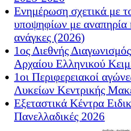
Ενημέρωση σχετικά με τ
υποψηφίων με αναπηρία κ
ανάγκες (2026)
1ος Διεθνής Διαγωνισμός
Αρχαίου Ελληνικού Κειμ
1οι Περιφερειακοί αγώνε
Λυκείων Κεντρικής Μακε
Εξεταστικά Κέντρα Ειδι
Πανελλαδικές 2026
σχεδίαση - συντήρηση