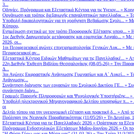
3...
Οδηγίες, Πρόγραμμα και Εξεταστικά Κέντρα για τις Υγειον...
»
Κοιν
Οργάνωση και τρόπος διεξαγωγής επαναληπτικών πανελλαδικ...
»
Το
Υποβολή δικαιολογητικών για τη χορήγηση Βεβαίωσης Σχολι...
»
Με
Κύπρου,
Ενημέρωση σχετικά με τον τρόπο Προφορικής Εξέτασης υποψ...
»
Η
1ος Διεθνής Διαγωνισμός μετάφρασης και ερμηνείας Αρχαίο...
»
Με 
2026, οι...
1οι Περιφερειακοί αγώνες επιχειρηματολογίας Γενικών Λυκ...
»
Με 
Περιφερειακοί αγ...
Εξεταστικά Κέντρα Ειδικών Μαθημάτων για τις Πανελλαδικέ...
»
Απ
22η Διεθνής Έκθεση Βιβλίου Θεσσαλονίκης (08-05-26)
»
Την Παρασ
Δ...
3οι Αγώνες Εκφραστικής Ανάγνωσης Γυμνασίων και Α΄ Λυκεί...
»
Τ
Ανάγνωσης...
Συνάντηση διάχυσης των εργασιών του Σχολικού Δικτύου ΓΕ...
»
Συ
συνάντηση διάχυ...
Γραμμές Παροχής Πληροφοριών και Ψυχολογικής Υποστήριξης...
»
Υποβολή ηλεκτρονικού Μηχανογραφικού Δελτίου υποψηφίων π...
»
οι
Δελτίο τύπου για την υγειονομική εξέταση και πρακτική δ...
»
Από το
Πρόληψη της Νεανικής Παραβατικότητας (11/05/26)
»
Τη Δευτέρα, 
Εξεταστικά Κέντρα για τις Πανελλαδικές 2026
»
Ορίστηκαν τα Εξετα
Πρόγραμμα Ενδοσχολικών Εξετάσεων Μαΐου-Ιουνίου 2026
»
Οι πρ
"Η Φύση Γύρω μας και Μέσα μας" (31-03-26)
»
Την Τρίτη 31/3/202