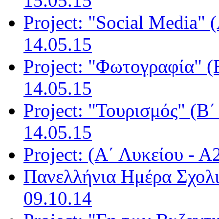
15.05.15
Project: "Social Media" 
14.05.15
Project: "Φωτογραφία" (
14.05.15
Project: "Τουρισμός" (Β΄
14.05.15
Project: (Α΄ Λυκείου - Α
Πανελλήνια Ημέρα Σχολι
09.10.14