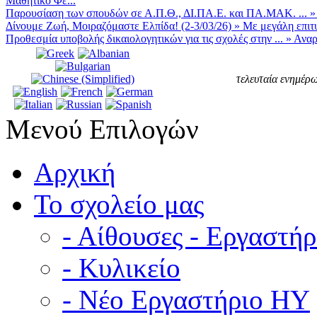
Μαθητικό Φε...
Παρουσίαση των σπουδών σε Α.Π.Θ., ΔΙ.ΠΑ.Ε. και ΠΑ.ΜΑΚ. ...
Δίνουμε Ζωή, Μοιραζόμαστε Ελπίδα! (2-3/03/26)
»
Με μεγάλη επιτυ
Προθεσμία υποβολής δικαιολογητικών για τις σχολές στην ...
»
Αναρ
τελευταία ενημέρω
Μενού Επιλογών
Αρχική
Το σχολείο μας
- Αίθουσες - Εργαστήρ
- Κυλικείο
- Νέο Εργαστήριο ΗΥ