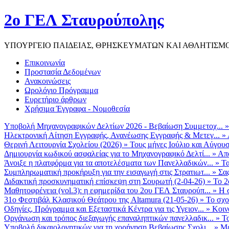
2ο ΓΕΛ Σταυρούπολης
ΥΠΟΥΡΓΕΙΟ ΠΑΙΔΕΙΑΣ, ΘΡΗΣΚΕΥΜΑΤΩΝ ΚΑΙ ΑΘΛΗΤΙΣΜ
Επικοινωνία
Προστασία Δεδομένων
Ανακοινώσεις
Ωρολόγιο Πρόγραμμα
Ευρετήριο άρθρων
Χρήσιμα Έγγραφα - Νομοθεσία
Υποβολή Μηχανογραφικών Δελτίων 2026 - Βεβαίωση Συμμετοχ...
Ηλεκτρονική Αίτηση Εγγραφής, Ανανέωσης Εγγραφής & Μετεγ...
»
Θερινή Λειτουργία Σχολείου (2026)
»
Τους μήνες Ιούλιο και Αύγουσ
Δημιουργία κωδικού ασφαλείας για το Μηχανογραφικό Δελτί...
»
Από
Άνοιξε η πλατφόρμα για τα αποτελέσματα των Πανελλαδικών...
»
Τα
Συμπληρωματική προκήρυξη για την εισαγωγή στις Στρατιωτ...
»
Σα
Διδακτική προσκυνηματική επίσκεψη στη Σουρωτή (2-04-26)
»
Το 2
Μαθητοφρένεια (vol.3): η εφημερίδα του 2ου ΓΕΛ Σταυρούπ...
»
Η 
31ο Φεστιβάλ Κλασικού Θεάτρου της Altamura (21-05-26)
»
Το σχο
Οδηγίες, Πρόγραμμα και Εξεταστικά Κέντρα για τις Υγειον...
»
Κοιν
Οργάνωση και τρόπος διεξαγωγής επαναληπτικών πανελλαδικ...
»
Το
Υποβολή δικαιολογητικών για τη χορήγηση Βεβαίωσης Σχολι...
»
Με