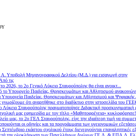
ΟΥ
»
Α. Υποβολή Μηχανογραφικού Δελτίου (Μ.Δ.) για εισαγωγή στην
Από τις
το 2026, το 2ο Γενικό Λύκειο Σταυρούπολης θα είναι ανοικτ...
 το Υπουργείο Παιδείας, Θρησκευμάτων και Αθλητισμού ανακοινώνε
 Υπουργεία Παιδείας, Θρησκευμάτων και Αθλητισμού και Ψηφιακής Δ
ς γνωρίζουμε ότι αναρτήθηκε στο διαδίκτυο στην ιστοσελίδα του ΓΕ
ο Λύκειο Σταυρούπολης πραγματοποίησε Διδακτική προσκυνηματική επ
σχολική μας εφημερίδα με τον τίτλο «Μαθητοφρένεια» κυκλοφόρησε! 
λείο μας, το 2ο ΓΕΛ Σταυρούπολης, είχε την ιδιαίτερη τιμή να συμμετ
οποιούνται οι οδηγίες και τα προγράμματα των υγειονομικών εξετάσε
 Σεπτέμβριο εκάστου σχολικού έτους διενεργούνται επαναληπτικές εξ
τά την ολοκλήρωση των Πανελλήνιων Αγώνων ΓΕ.Λ. & ΕΠΑ.Λ. Ελλ