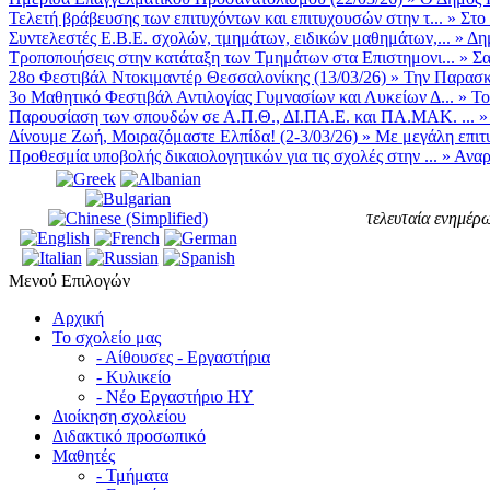
Τελετή βράβευσης των επιτυχόντων και επιτυχουσών στην τ...
»
Στο
Συντελεστές Ε.Β.Ε. σχολών, τμημάτων, ειδικών μαθημάτων,...
»
Δη
Τροποποιήσεις στην κατάταξη των Τμημάτων στα Επιστημονι...
»
Σα
28ο Φεστιβάλ Ντοκιμαντέρ Θεσσαλονίκης (13/03/26)
»
Την Παρασκε
3ο Μαθητικό Φεστιβάλ Αντιλογίας Γυμνασίων και Λυκείων Δ...
»
Το
Παρουσίαση των σπουδών σε Α.Π.Θ., ΔΙ.ΠΑ.Ε. και ΠΑ.ΜΑΚ. ...
Δίνουμε Ζωή, Μοιραζόμαστε Ελπίδα! (2-3/03/26)
»
Με μεγάλη επιτυ
Προθεσμία υποβολής δικαιολογητικών για τις σχολές στην ...
»
Αναρ
τελευταία ενημέρω
Μενού Επιλογών
Αρχική
Το σχολείο μας
- Αίθουσες - Εργαστήρια
- Κυλικείο
- Νέο Εργαστήριο ΗΥ
Διοίκηση σχολείου
Διδακτικό προσωπικό
Μαθητές
- Τμήματα