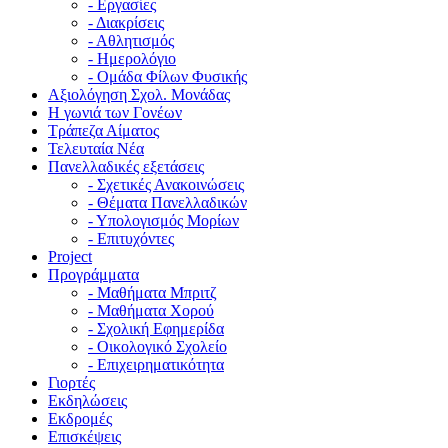
- Εργασίες
- Διακρίσεις
- Αθλητισμός
- Ημερολόγιο
- Ομάδα Φίλων Φυσικής
Αξιολόγηση Σχολ. Μονάδας
Η γωνιά των Γονέων
Τράπεζα Αίματος
Τελευταία Νέα
Πανελλαδικές εξετάσεις
- Σχετικές Ανακοινώσεις
- Θέματα Πανελλαδικών
- Υπολογισμός Μορίων
- Επιτυχόντες
Project
Προγράμματα
- Μαθήματα Μπριτζ
- Μαθήματα Χορού
- Σχολική Εφημερίδα
- Οικολογικό Σχολείο
- Επιχειρηματικότητα
Γιορτές
Εκδηλώσεις
Εκδρομές
Επισκέψεις