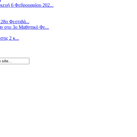
ευή 6 Φεβρουαρίου 202...
28ο Φεστιβά...
ν στο 3ο Μαθητικό Φε...
ις 2 κ...