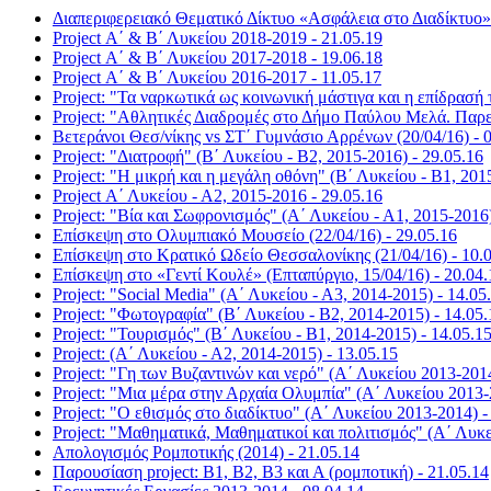
Διαπεριφερειακό Θεματικό Δίκτυο «Ασφάλεια στο Διαδίκτυο» 
Project Α΄ & Β΄ Λυκείου 2018-2019 - 21.05.19
Project Α΄ & Β΄ Λυκείου 2017-2018 - 19.06.18
Project Α΄ & Β΄ Λυκείου 2016-2017 - 11.05.17
Project: "Τα ναρκωτικά ως κοινωνική μάστιγα και η επίδρασή 
Project: "Αθλητικές Διαδρομές στο Δήμο Παύλου Μελά. Παρε
Βετεράνοι Θεσ/νίκης vs ΣΤ΄ Γυμνάσιο Αρρένων (20/04/16) - 
Project: "Διατροφή" (Β΄ Λυκείου - Β2, 2015-2016) - 29.05.16
Project: "Η μικρή και η μεγάλη οθόνη" (Β΄ Λυκείου - Β1, 201
Project Α΄ Λυκείου - Α2, 2015-2016 - 29.05.16
Project: "Βία και Σωφρονισμός" (Α΄ Λυκείου - Α1, 2015-2016)
Επίσκεψη στο Ολυμπιακό Μουσείο (22/04/16) - 29.05.16
Επίσκεψη στο Kρατικό Ωδείο Θεσσαλονίκης (21/04/16) - 10.
Επίσκεψη στο «Γεντί Κουλέ» (Επταπύργιο, 15/04/16) - 20.04.
Project: "Social Media" (Α΄ Λυκείου - Α3, 2014-2015) - 14.05
Project: "Φωτογραφία" (Β΄ Λυκείου - Β2, 2014-2015) - 14.05.
Project: "Τουρισμός" (Β΄ Λυκείου - Β1, 2014-2015) - 14.05.1
Project: (Α΄ Λυκείου - Α2, 2014-2015) - 13.05.15
Project: "Γη των Βυζαντινών και νερό" (Α΄ Λυκείου 2013-2014
Project: "Μια μέρα στην Αρχαία Ολυμπία" (Α΄ Λυκείου 2013-
Project: "Ο εθισμός στο διαδίκτυο" (Α΄ Λυκείου 2013-2014) -
Project: "Μαθηματικά, Μαθηματικοί και πολιτισμός" (Α΄ Λυκε
Απολογισμός Ρομποτικής (2014) - 21.05.14
Παρουσίαση project: Β1, Β2, Β3 και Α (ρομποτική) - 21.05.14