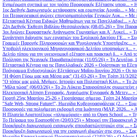
Ενημέρωση σχετικά με τον τρόπο Προφορικής Εξέτασης υποψ...
»
Η
1ος Διεθνής Διαγωνισμός μετάφρασης και ερμηνείας Αρχαίο...
»
Με 
1οι Περιφερειακοί αγώνες επιχειρηματολογίας Γενικών Λυκ...
»
Με 
Εξεταστικά Κέντρα Ειδικών Μαθημάτων για τις Πανελλαδικέ...
»
Απ
22η Διεθνής Έκθεση Βιβλίου Θεσσαλονίκης (08-05-26)
»
Την Παρασ
3οι Αγώνες Εκφραστικής Ανάγνωσης Γυμνασίων και Α΄ Λυκεί...
»
Τ
Συνάντηση διάχυσης των εργασιών του Σχολικού Δικτύου ΓΕ...
»
Συ
Γραμμές Παροχής Πληροφοριών και Ψυχολογικής Υποστήριξης...
»
Υποβολή ηλεκτρονικού Μηχανογραφικού Δελτίου υποψηφίων π...
»
Δελτίο τύπου για την υγειονομική εξέταση και πρακτική δ...
»
Από το
Πρόληψη της Νεανικής Παραβατικότητας (11/05/26)
»
Τη Δευτέρα, 
Εξεταστικά Κέντρα για τις Πανελλαδικές 2026
»
Ορίστηκαν τα Εξετα
Πρόγραμμα Ενδοσχολικών Εξετάσεων Μαΐου-Ιουνίου 2026
»
Οι πρ
"Η Φύση Γύρω μας και Μέσα μας" (31-03-26)
»
Την Τρίτη 31/3/202
"Ο τόπος μας μιλά. Μνήμες, Ιστορίες και Πολιτιστική Κλη...
»
Το 2ο
"Μίλα τώρα" (06/03/26)
»
Το 2ο Λύκειο Σταυρούπολης συμμετείχε 
Ηλεκτρονική Αίτηση Εγγραφής, Ανανέωσης Εγγραφής & Μετεγ...
»
Γιορτή 25ης Μαρτίου 25-26
»
Γιορτάσαμε σήμερα, Τρίτη 24 Μαρτίου 
"Safe Web, Strong Future!", Ημερίδα Κυβερνοασφάλειας (2...
»
Συμ
Προσφορές για πολυήμερη εκδρομή στα Ιωάννινα (ΜΑΡ. 2026...
»
Α
Η Πλατεία Αριστοτέλους «πλημμύρισε» από το Open School ...
»
Τη
Το Πείραμα του Ερατοσθένη (20/03/25)
»
Μπορεί την Παρασκευή 20 
Προκήρυξη διαγωνισμού εισαγωγής σπουδαστών/στριών στις ...
»
Σ
Προκήρυξη διαγωνισμού για την εισαγωγή ιδιωτών στις σχο...
»
Σας
Ημερίδα Επαγγελματικού Προσανατολισμού (22/03/26)
»
Ο Δήμος Π