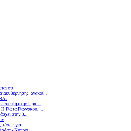
ται ότι
ιακυβέρνησης, ανακοι...
ΕΘΑ:
ίσκεψη στην Ιερά ...
Η Γιώτα Γιαννακού, ...
άσχει στην 3...
ων
ετάσεις για
άδας - Κύπρου,