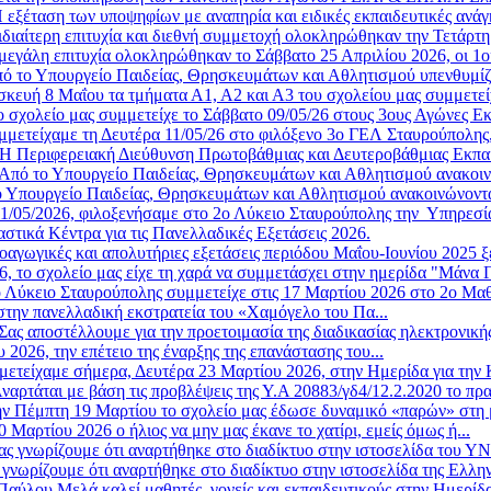
 εξέταση των υποψηφίων με αναπηρία και ειδικές εκπαιδευτικές ανάγ
ιδιαίτερη επιτυχία και διεθνή συμμετοχή ολοκληρώθηκαν την Τετάρτη 
μεγάλη επιτυχία ολοκληρώθηκαν το Σάββατο 25 Απριλίου 2026, οι 1οι
ό το Υπουργείο Παιδείας, Θρησκευμάτων και Αθλητισμού υπενθυμίζε
κευή 8 Μαΐου τα τμήματα Α1, Α2 και Α3 του σχολείου μας συμμετείχ
ο σχολείο μας συμμετείχε το Σάββατο 09/05/26 στους 3ους Αγώνες Ε
μμετείχαμε τη Δευτέρα 11/05/26 στο φιλόξενο 3ο ΓΕΛ Σταυρούπολης,
Η Περιφερειακή Διεύθυνση Πρωτοβάθμιας και Δευτεροβάθμιας Εκπα
Από το Υπουργείο Παιδείας, Θρησκευμάτων και Αθλητισμού ανακοινώ
 Υπουργείο Παιδείας, Θρησκευμάτων και Αθλητισμού ανακοινώνοντα
11/05/2026, φιλοξενήσαμε στο 2ο Λύκειο Σταυρούπολης την Υπηρεσία 
στικά Κέντρα για τις Πανελλαδικές Εξετάσεις 2026.
οαγωγικές και απολυτήριες εξετάσεις περιόδου Μαΐου-Ιουνίου 2025 ξ
6, το σχολείο μας είχε τη χαρά να συμμετάσχει στην ημερίδα "Μάνα Γ
 Λύκειο Σταυρούπολης συμμετείχε στις 17 Μαρτίου 2026 στο 2ο Μαθη
στην πανελλαδική εκστρατεία του «Χαμόγελο του Πα...
Σας αποστέλλουμε για την προετοιμασία της διαδικασίας ηλεκτρονική
2026, την επέτειο της έναρξης της επανάστασης του...
μετείχαμε σήμερα, Δευτέρα 23 Μαρτίου 2026, στην Ημερίδα για την 
ναρτάται με βάση τις προβλέψεις της Υ.Α 20883/γδ4/12.2.2020 το πρ
ν Πέμπτη 19 Μαρτίου το σχολείο μας έδωσε δυναμικό «παρών» στη μ
Μαρτίου 2026 ο ήλιος να μην μας έκανε το χατίρι, εμείς όμως ή...
ας γνωρίζουμε ότι αναρτήθηκε στο διαδίκτυο στην ιστοσελίδα του 
 γνωρίζουμε ότι αναρτήθηκε στο διαδίκτυο στην ιστοσελίδα της Ελλην
αύλου Μελά καλεί μαθητές, γονείς και εκπαιδευτικούς στην Ημερίδ