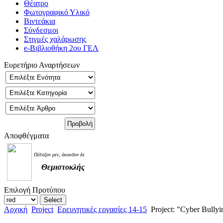
Θέατρο
Φωτογραφικό Υλικό
Βιντεάκια
Σύνδεσμοι
Στιγμές χαλάρωσης
e-Βιβλιοθήκη 2ου ΓΕΛ
Ευρετήριο Αναρτήσεων
Αποφθέγματα
Πάταξον μεν, άκουσον δε
Θεμιστοκλής
Επιλογή Προτύπου
Αρχική
Project
Ερευνητικές εργασίες 14-15
Project: "Cyber Bully