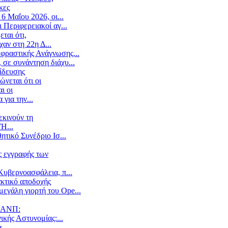
κες
6 Μαΐου 2026, οι...
 Περιφερειακοί αγ...
ται ότι,
αν στη 22η Δ...
κφραστικής Ανάγνωσης...
 σε συνάντηση διάχυ...
ίδευσης
νεται ότι οι
ι οι
για την...
εκινούν τη
Η...
τικό Συνέδριο Ισ...
ς εγγραφής των
Κυβερνοασφάλεια, π...
ακτικό αποδοχής
εγάλη γιορτή του Ope...
ΥΝΑΝΠ:
ικής Αστυνομίας:...
α