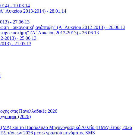
014) - 19.03.14
Α΄ Λυκείου 2013-2014) - 28.01.14
013) - 27.06.13
ωση - οικονομική ανάπτυξη" (Α΄ Λυκείου 2012-2013) - 26.06.13
στην επιστήμη" (Α΄ Λυκείου 2012-2013) - 26.06.13
2-2013) - 25.06.13
2013) - 21.05.13
1
χής στις Πανελλαδικές 2026
γγραφής (2026)
ο (ΜΔ) και το Παράλληλο Μηχανογραφικό Δελτίο (ΠΜΔ) έτους 2026
ν Εξετάσεων 2026 μέσω γραπτού μηνύματος SMS