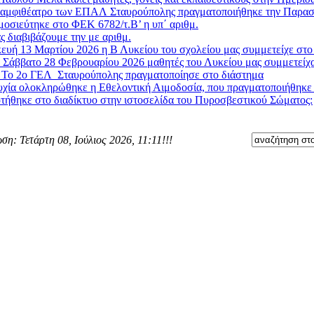
 αμφιθέατρο των ΕΠΑΛ Σταυρούπολης πραγματοποιήθηκε την Παρασκ
μοσιεύτηκε στο ΦΕΚ 6782/τ.Β’ η υπ΄ αριθμ.
ς διαβιβάζουμε την με αριθμ.
υή 13 Μαρτίου 2026 η Β Λυκείου του σχολείου μας συμμετείχε στο 
 Σάββατο 28 Φεβρουαρίου 2026 μαθητές του Λυκείου μας συμμετείχα
»
Το 2ο ΓΕΛ Σταυρούπολης πραγματοποίησε στο διάστημα
χία ολοκληρώθηκε η Εθελοντική Αιμοδοσία, που πραγματοποιήθηκε στ
τήθηκε στο διαδίκτυο στην ιστοσελίδα του Πυροσβεστικού Σώματος:
ση: Τετάρτη 08, Ιούλιος 2026, 11:11!!!