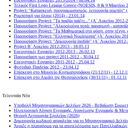
Ερευνητικές Εργασίες 2013-2014 - 08.04.14
Τελικός First Lego League Greece (NOESIS, 8 & 9 Μαρτίου 2
Project: "Κατασκευή, προγραμματισμός, λειτουργία ρομπότ" (
Ρομποτική για όλους (2014) - 23.01.14
Παρουσίαση Project: "Τα παιδία παίζει..." (Α΄ Λυκείου 2012-2
Παρουσίαση Project: "Αλκοολούχα ποτά: παραγωγή - κατανάλ
Παρουσίαση Project: "Τα Μαθηματικά στη φύση, στην τέχνη, 
Παρουσίαση Project: "Ελληνικά Νομίσματα" (Α΄ Λυκείου 201
Παρουσίαση Project: "Δημιουργία mobile" (Α΄ Λυκείου 2012-
Project Β΄ Λυκείου 2012-2013 - 18.05.13
Ερευνητικές Εργασίες 2012-2013 - 26.02.13
Παρουσίαση των project 2011-2012 - 30.04.12
Ερευνητικές Εργασίες 2011-2012 - 25.04.12
Φεστιβαλ Παιδείας 2012 - 23.04.12
Επίσκεψη στο Μουσείο Κινηματογράφου (21/12/11) - 12.12.1
Επίσκεψη στο Λιμάνι της Θεσσαλονίκης (30/11/11) - 01.12.11
Τελευταία Νέα
Υποβολή Μηχανογραφικών Δελτίων 2026 - Βεβαίωση Συμμετο
Ηλεκτρονική Αίτηση Εγγραφής, Ανανέωσης Εγγραφής & Μετε
Θερινή Λειτουργία Σχολείου (2026)
Δημιουργία κωδικού ασφαλείας για το Μηχανογραφικό Δελτί
Άνοιξε η πλατφόρμα για τα αποτελέσματα των Πανελλαδικώ