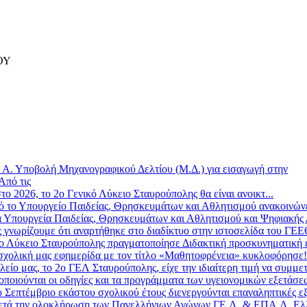
ΟΥ
»
Α. Υποβολή Μηχανογραφικού Δελτίου (Μ.Δ.) για εισαγωγή στην
Από τις
το 2026, το 2ο Γενικό Λύκειο Σταυρούπολης θα είναι ανοικτ...
 το Υπουργείο Παιδείας, Θρησκευμάτων και Αθλητισμού ανακοινώνε
 Υπουργεία Παιδείας, Θρησκευμάτων και Αθλητισμού και Ψηφιακής Δ
ς γνωρίζουμε ότι αναρτήθηκε στο διαδίκτυο στην ιστοσελίδα του ΓΕ
ο Λύκειο Σταυρούπολης πραγματοποίησε Διδακτική προσκυνηματική επ
σχολική μας εφημερίδα με τον τίτλο «Μαθητοφρένεια» κυκλοφόρησε! 
λείο μας, το 2ο ΓΕΛ Σταυρούπολης, είχε την ιδιαίτερη τιμή να συμμετ
οποιούνται οι οδηγίες και τα προγράμματα των υγειονομικών εξετάσε
 Σεπτέμβριο εκάστου σχολικού έτους διενεργούνται επαναληπτικές εξ
τά την ολοκλήρωση των Πανελλήνιων Αγώνων ΓΕ.Λ. & ΕΠΑ.Λ. Ελλ