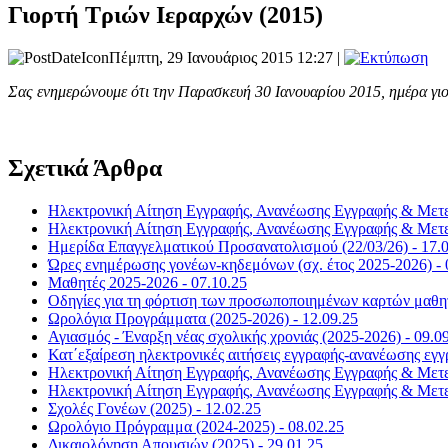
Γιορτή Τριών Ιεραρχών (2015)
Πέμπτη, 29 Ιανουάριος 2015 12:27 |
Σας ενημερώνουμε ότι την Παρασκευή 30 Ιανουαρίου 2015, ημέρα γιορτ
Σχετικά Άρθρα
Ηλεκτρονική Αίτηση Εγγραφής, Ανανέωσης Εγγραφής & Μετεγ
Ηλεκτρονική Αίτηση Εγγραφής, Ανανέωσης Εγγραφής & Μετεγ
Ημερίδα Επαγγελματικού Προσανατολισμού (22/03/26) - 17.
Ώρες ενημέρωσης γονέων-κηδεμόνων (σχ. έτος 2025-2026) - 
Μαθητές 2025-2026 - 07.10.25
Οδηγίες για τη φόρτιση των προσωποποιημένων καρτών μαθητ
Ωρολόγια Προγράμματα (2025-2026) - 12.09.25
Αγιασμός - Έναρξη νέας σχολικής χρονιάς (2025-2026) - 09.0
Κατ΄εξαίρεση ηλεκτρονικές αιτήσεις εγγραφής-ανανέωσης ε
Ηλεκτρονική Αίτηση Εγγραφής, Ανανέωσης Εγγραφής & Μετεγ
Ηλεκτρονική Αίτηση Εγγραφής, Ανανέωσης Εγγραφής & Μετεγ
Σχολές Γονέων (2025) - 12.02.25
Ωρολόγιο Πρόγραμμα (2024-2025) - 08.02.25
Δικαιολόγηση Απουσιών (2025) - 29.01.25