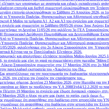
 εξέταση των υποψηφίων με αναπηρία και ειδικές εκπαιδευτικές ανάγ
ιδιαίτερη επιτυχία και διεθνή συμμετοχή ολοκληρώθηκαν την Τετάρτη 
μεγάλη επιτυχία ολοκληρώθηκαν το Σάββατο 25 Απριλίου 2026, οι 1οι
ό το Υπουργείο Παιδείας, Θρησκευμάτων και Αθλητισμού υπενθυμίζε
κευή 8 Μαΐου τα τμήματα Α1, Α2 και Α3 του σχολείου μας συμμετείχ
ο σχολείο μας συμμετείχε το Σάββατο 09/05/26 στους 3ους Αγώνες Ε
μμετείχαμε τη Δευτέρα 11/05/26 στο φιλόξενο 3ο ΓΕΛ Σταυρούπολης,
Η Περιφερειακή Διεύθυνση Πρωτοβάθμιας και Δευτεροβάθμιας Εκπα
Από το Υπουργείο Παιδείας, Θρησκευμάτων και Αθλητισμού ανακοινώ
 Υπουργείο Παιδείας, Θρησκευμάτων και Αθλητισμού ανακοινώνοντα
11/05/2026, φιλοξενήσαμε στο 2ο Λύκειο Σταυρούπολης την Υπηρεσία 
στικά Κέντρα για τις Πανελλαδικές Εξετάσεις 2026.
οαγωγικές και απολυτήριες εξετάσεις περιόδου Μαΐου-Ιουνίου 2025 ξ
6, το σχολείο μας είχε τη χαρά να συμμετάσχει στην ημερίδα "Μάνα Γ
 Λύκειο Σταυρούπολης συμμετείχε στις 17 Μαρτίου 2026 στο 2ο Μαθη
στην πανελλαδική εκστρατεία του «Χαμόγελο του Πα...
Σας αποστέλλουμε για την προετοιμασία της διαδικασίας ηλεκτρονική
2026, την επέτειο της έναρξης της επανάστασης του...
μετείχαμε σήμερα, Δευτέρα 23 Μαρτίου 2026, στην Ημερίδα για την 
ναρτάται με βάση τις προβλέψεις της Υ.Α 20883/γδ4/12.2.2020 το πρ
ν Πέμπτη 19 Μαρτίου το σχολείο μας έδωσε δυναμικό «παρών» στη μ
Μαρτίου 2026 ο ήλιος να μην μας έκανε το χατίρι, εμείς όμως ή...
ας γνωρίζουμε ότι αναρτήθηκε στο διαδίκτυο στην ιστοσελίδα του 
 γνωρίζουμε ότι αναρτήθηκε στο διαδίκτυο στην ιστοσελίδα της Ελλην
αύλου Μελά καλεί μαθητές, γονείς και εκπαιδευτικούς στην Ημερίδ