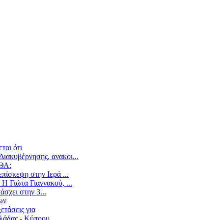
ται ότι
ιακυβέρνησης, ανακοι...
ΕΘΑ:
ίσκεψη στην Ιερά ...
Η Γιώτα Γιαννακού, ...
άσχει στην 3...
ων
ετάσεις για
άδας - Κύπρου,