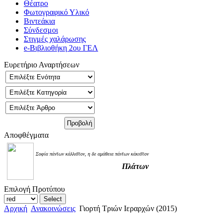
Θέατρο
Φωτογραφικό Υλικό
Βιντεάκια
Σύνδεσμοι
Στιγμές χαλάρωσης
e-Βιβλιοθήκη 2ου ΓΕΛ
Ευρετήριο Αναρτήσεων
Αποφθέγματα
Σοφία πάντων κάλλιστον, η δε αμάθεια πάντων κάκιστον
Πλάτων
Επιλογή Προτύπου
Αρχική
Ανακοινώσεις
Γιορτή Τριών Ιεραρχών (2015)