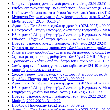
Ώρες ενημέρωσης γονέων-κηδεμόνων (σχ. έτος 2024-2025) - 
Επείγουσα ανακοίνωση: Τηλεκπαίδευση μέσω Webex (01-12-2
Παιδαγωγική ενημέρωση από τους/τις καθηγητές/τριες (28/11/2
Μνημόνιο Ενεργειών για τη Διαχείριση του Σεισμικού Κινδύνο
Μαθητές 2024-2025 - 05.10.24
Αγιασμός - Έναρξη νέας σχολικής χρονιάς (2024-2025) - 09.0
Ηλεκτρονική Αίτηση Εγγραφής, Ανανέωσης Εγγραφής & Μετεγ
Ηλεκτρονική Αίτηση Εγγραφής, Ανανέωσης Εγγραφής & Μετεγ
Επίδοση Ελέγχων Α΄ τετραμήνου 2023-2024 - 05.02.24
Ώρες ενημέρωσης γονέων-κηδεμόνων (σχ. έτος 2023-2024) - 
Σχετικά με τις απουσίες μαθητών/τριών λόγω των εποχικών ι
Λήψη μέτρων προστασίας για τη μείωση μετάδοσης λοιμώξεων
Σχετικά με τις απουσίες μαθητών/τριών λόγω COVID-19, για τ
Τραγούδια 22 χρόνων από το θέατρο του Επίκυκλου - 26.11.2
Συνάντηση ενημέρωσης γονέων και κηδεμόνων (24-10-2023) -
Μαθητές 2023-2024 - 30.09.23
Συλλογή ειδών πρώτης ανάγκης για τους πλημμυροπαθείς στη 
Ωρολόγιο Πρόγραμμα (2023-2024) - 09.09.23
Αγιασμός - Έναρξη νέας σχολικής χρονιάς (2023-2024) - 08.0
Ηλεκτρονική Αίτηση Εγγραφής, Ανανέωσης Εγγραφής & Μετεγ
Ενημέρωση γονέων και κηδεμόνων (16/01/23) - 12.01.23
Ώρες ενημέρωσης γονέων-κηδεμόνων (σχ. έτος 2022-2023) - 
Μαθητές 2022-2023 - 31.10.22
Ωρολόγιο Πρόγραμμα (2022-2023) - 08.09.22
Αγιασμός - Έναρξη νέας σχολικής χρονιάς (2022-2023) - 08.0