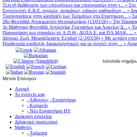
Τελετή βράβευσης των επιτυχόντων και επιτυχουσών στην τ...
»
Στο
Συντελεστές Ε.Β.Ε. σχολών, τμημάτων, ειδικών μαθημάτων,...
»
Δη
Τροποποιήσεις στην κατάταξη των Τμημάτων στα Επιστημονι...
»
Σα
28ο Φεστιβάλ Ντοκιμαντέρ Θεσσαλονίκης (13/03/26)
»
Την Παρασκε
3ο Μαθητικό Φεστιβάλ Αντιλογίας Γυμνασίων και Λυκείων Δ...
»
Το
Παρουσίαση των σπουδών σε Α.Π.Θ., ΔΙ.ΠΑ.Ε. και ΠΑ.ΜΑΚ. ...
Δίνουμε Ζωή, Μοιραζόμαστε Ελπίδα! (2-3/03/26)
»
Με μεγάλη επιτυ
Προθεσμία υποβολής δικαιολογητικών για τις σχολές στην ...
»
Αναρ
τελευταία ενημέρω
Μενού Επιλογών
Αρχική
Το σχολείο μας
- Αίθουσες - Εργαστήρια
- Κυλικείο
- Νέο Εργαστήριο ΗΥ
Διοίκηση σχολείου
Διδακτικό προσωπικό
Μαθητές
- Τμήματα