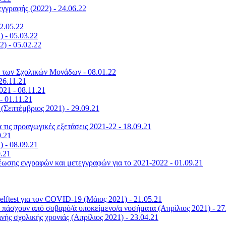
γραφής (2022) - 24.06.22
2.05.22
 - 05.03.22
) - 05.02.22
α των Σχολικών Μονάδων - 08.01.22
26.11.21
21 - 08.11.21
- 01.11.21
Σεπτέμβριος 2021) - 29.09.21
τις προαγωγικές εξετάσεις 2021-22 - 18.09.21
9.21
) - 08.09.21
9.21
έωσης εγγραφών και μετεγγραφών για το 2021-2022 - 01.09.21
lftest για τον COVID-19 (Μάιος 2021) - 21.05.21
πάσχουν από σοβαρό/ά υποκείμενο/α νοσήματα (Απρίλιος 2021) - 27
νής σχολικής χρονιάς (Απρίλιος 2021) - 23.04.21