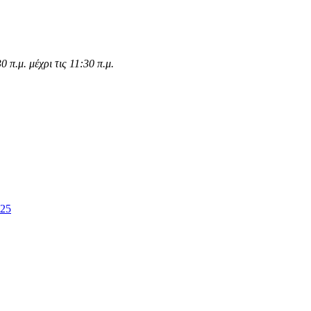
π.μ. μέχρι τις 11:30 π.μ.
.25