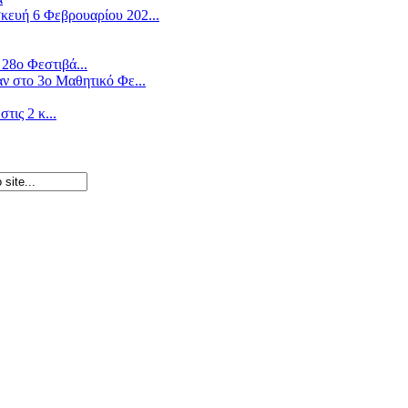
ευή 6 Φεβρουαρίου 202...
28ο Φεστιβά...
ν στο 3ο Μαθητικό Φε...
ις 2 κ...