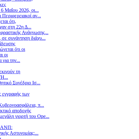
κες
6 Μαΐου 2026, οι...
 Περιφερειακοί αγ...
ται ότι,
αν στη 22η Δ...
κφραστικής Ανάγνωσης...
 σε συνάντηση διάχυ...
ίδευσης
νεται ότι οι
ι οι
για την...
εκινούν τη
Η...
τικό Συνέδριο Ισ...
ς εγγραφής των
Κυβερνοασφάλεια, π...
ακτικό αποδοχής
εγάλη γιορτή του Ope...
ΥΝΑΝΠ:
ικής Αστυνομίας:...
α