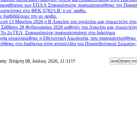
 αμφιθέατρο των ΕΠΑΛ Σταυρούπολης πραγματοποιήθηκε την Παρασκ
μοσιεύτηκε στο ΦΕΚ 6782/τ.Β’ η υπ΄ αριθμ.
ς διαβιβάζουμε την με αριθμ.
υή 13 Μαρτίου 2026 η Β Λυκείου του σχολείου μας συμμετείχε στο 
 Σάββατο 28 Φεβρουαρίου 2026 μαθητές του Λυκείου μας συμμετείχα
»
Το 2ο ΓΕΛ Σταυρούπολης πραγματοποίησε στο διάστημα
χία ολοκληρώθηκε η Εθελοντική Αιμοδοσία, που πραγματοποιήθηκε στ
τήθηκε στο διαδίκτυο στην ιστοσελίδα του Πυροσβεστικού Σώματος:
ση: Τετάρτη 08, Ιούλιος 2026, 11:11!!!