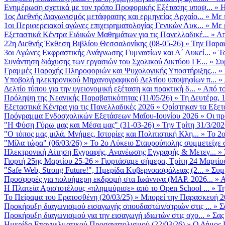
Ενημέρωση σχετικά με τον τρόπο Προφορικής Εξέτασης υποψ...
»
Η
1ος Διεθνής Διαγωνισμός μετάφρασης και ερμηνείας Αρχαίο...
»
Με 
1οι Περιφερειακοί αγώνες επιχειρηματολογίας Γενικών Λυκ...
»
Με 
Εξεταστικά Κέντρα Ειδικών Μαθημάτων για τις Πανελλαδικέ...
»
Απ
22η Διεθνής Έκθεση Βιβλίου Θεσσαλονίκης (08-05-26)
»
Την Παρασ
3οι Αγώνες Εκφραστικής Ανάγνωσης Γυμνασίων και Α΄ Λυκεί...
»
Τ
Συνάντηση διάχυσης των εργασιών του Σχολικού Δικτύου ΓΕ...
»
Συ
Γραμμές Παροχής Πληροφοριών και Ψυχολογικής Υποστήριξης...
»
Υποβολή ηλεκτρονικού Μηχανογραφικού Δελτίου υποψηφίων π...
»
Δελτίο τύπου για την υγειονομική εξέταση και πρακτική δ...
»
Από το
Πρόληψη της Νεανικής Παραβατικότητας (11/05/26)
»
Τη Δευτέρα, 
Εξεταστικά Κέντρα για τις Πανελλαδικές 2026
»
Ορίστηκαν τα Εξετα
Πρόγραμμα Ενδοσχολικών Εξετάσεων Μαΐου-Ιουνίου 2026
»
Οι πρ
"Η Φύση Γύρω μας και Μέσα μας" (31-03-26)
»
Την Τρίτη 31/3/202
"Ο τόπος μας μιλά. Μνήμες, Ιστορίες και Πολιτιστική Κλη...
»
Το 2ο
"Μίλα τώρα" (06/03/26)
»
Το 2ο Λύκειο Σταυρούπολης συμμετείχε 
Ηλεκτρονική Αίτηση Εγγραφής, Ανανέωσης Εγγραφής & Μετεγ...
»
Γιορτή 25ης Μαρτίου 25-26
»
Γιορτάσαμε σήμερα, Τρίτη 24 Μαρτίου 
"Safe Web, Strong Future!", Ημερίδα Κυβερνοασφάλειας (2...
»
Συμ
Προσφορές για πολυήμερη εκδρομή στα Ιωάννινα (ΜΑΡ. 2026...
»
Α
Η Πλατεία Αριστοτέλους «πλημμύρισε» από το Open School ...
»
Τη
Το Πείραμα του Ερατοσθένη (20/03/25)
»
Μπορεί την Παρασκευή 20 
Προκήρυξη διαγωνισμού εισαγωγής σπουδαστών/στριών στις ...
»
Σ
Προκήρυξη διαγωνισμού για την εισαγωγή ιδιωτών στις σχο...
»
Σας
Ημερίδα Επαγγελματικού Προσανατολισμού (22/03/26)
»
Ο Δήμος Π