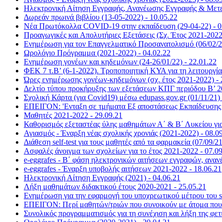
Ηλεκτρονική Αίτηση Εγγραφής, Ανανέωσης Εγγραφής & Μετεγ
Δωρεάν πρωινά βιβλίου (13-05-2022) - 10.05.22
Νέα Πρωτόκολλα COVID-19 στην εκπαίδευση (29-04-22) - 0
Προαγωγικές και Απολυτήριες Εξετάσεις (Σχ. Έτος 2021-2022)
Ενημέρωση για τον Επαγγελματικό Προσανατολισμό (06/02/22
Ωρολόγιο Πρόγραμμα (2021-2022) - 04.02.22
Ενημέρωση γονέων και κηδεμόνων (24-26/01/22) - 22.01.22
ΦΕΚ 7 τ.Β’ (6-1-2022). Τροποποιητική ΚΥΑ για τη λειτουργί
Ώρες ενημέρωσης γονέων-κηδεμόνων (σχ. έτος 2021-2022) - 
Δελτίο τύπου προκήρυξης των εξετάσεων ΚΠΓ περιόδου Β’ 20
Σχολική Κάρτα (για Covid19) μέσω edupass.gov.gr (01/11/21) 
ΕΠΕΙΓΟΝ: 'Ενταξη σε τμήματα Εξ αποστάσεως Εκπαίδευσης (
Μαθητές 2021-2022 - 29.09.21
Καθορισμός εξεταστέας ύλης μαθημάτων Α΄ & Β΄ Λυκείου για 
Αγιασμός - Έναρξη νέας σχολικής χρονιάς (2021-2022) - 08.0
Διάθεση self-test για τους μαθητές από τα φαρμακεία (07/09/21
Ασφαλές άνοιγμα των σχολείων για το έτος 2021-2022 - 07.0
e-eggrafes - Β΄ φάση ηλεκτρονικών αιτήσεων εγγραφών, αναν
e-eggrafes - Έναρξη υποβολής αιτήσεων 2021-2022 - 18.06.21
Ηλεκτρονική Αίτηση Εγγραφής (2021) - 04.06.21
Λήξη μαθημάτων διδακτικού έτους 2020-2021 - 25.05.21
Ενημέρωση για την εφαρμογή του υποχρεωτικού μέτρου του se
ΕΠΕΙΓΟΝ: Περί μαθητών/τριών που συνοικούν με άτομα που 
Συνολικός προγραμματισμός για τη συνέχιση και λήξη της φετι