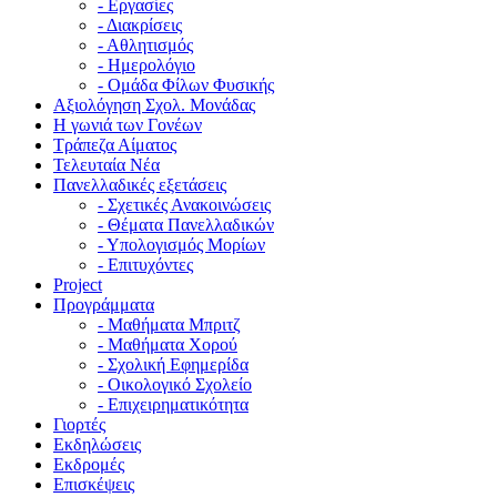
- Εργασίες
- Διακρίσεις
- Αθλητισμός
- Ημερολόγιο
- Ομάδα Φίλων Φυσικής
Αξιολόγηση Σχολ. Μονάδας
Η γωνιά των Γονέων
Τράπεζα Αίματος
Τελευταία Νέα
Πανελλαδικές εξετάσεις
- Σχετικές Ανακοινώσεις
- Θέματα Πανελλαδικών
- Υπολογισμός Μορίων
- Επιτυχόντες
Project
Προγράμματα
- Μαθήματα Μπριτζ
- Μαθήματα Χορού
- Σχολική Εφημερίδα
- Οικολογικό Σχολείο
- Επιχειρηματικότητα
Γιορτές
Εκδηλώσεις
Εκδρομές
Επισκέψεις