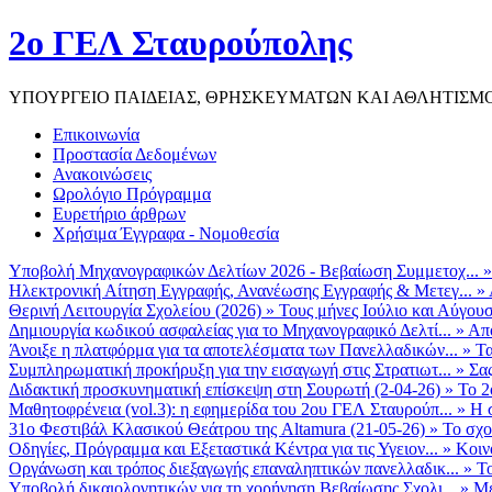
2ο ΓΕΛ Σταυρούπολης
ΥΠΟΥΡΓΕΙΟ ΠΑΙΔΕΙΑΣ, ΘΡΗΣΚΕΥΜΑΤΩΝ ΚΑΙ ΑΘΛΗΤΙΣΜ
Επικοινωνία
Προστασία Δεδομένων
Ανακοινώσεις
Ωρολόγιο Πρόγραμμα
Ευρετήριο άρθρων
Χρήσιμα Έγγραφα - Νομοθεσία
Υποβολή Μηχανογραφικών Δελτίων 2026 - Βεβαίωση Συμμετοχ...
Ηλεκτρονική Αίτηση Εγγραφής, Ανανέωσης Εγγραφής & Μετεγ...
»
Θερινή Λειτουργία Σχολείου (2026)
»
Τους μήνες Ιούλιο και Αύγουσ
Δημιουργία κωδικού ασφαλείας για το Μηχανογραφικό Δελτί...
»
Από
Άνοιξε η πλατφόρμα για τα αποτελέσματα των Πανελλαδικών...
»
Τα
Συμπληρωματική προκήρυξη για την εισαγωγή στις Στρατιωτ...
»
Σα
Διδακτική προσκυνηματική επίσκεψη στη Σουρωτή (2-04-26)
»
Το 2
Μαθητοφρένεια (vol.3): η εφημερίδα του 2ου ΓΕΛ Σταυρούπ...
»
Η 
31ο Φεστιβάλ Κλασικού Θεάτρου της Altamura (21-05-26)
»
Το σχο
Οδηγίες, Πρόγραμμα και Εξεταστικά Κέντρα για τις Υγειον...
»
Κοιν
Οργάνωση και τρόπος διεξαγωγής επαναληπτικών πανελλαδικ...
»
Το
Υποβολή δικαιολογητικών για τη χορήγηση Βεβαίωσης Σχολι...
»
Με