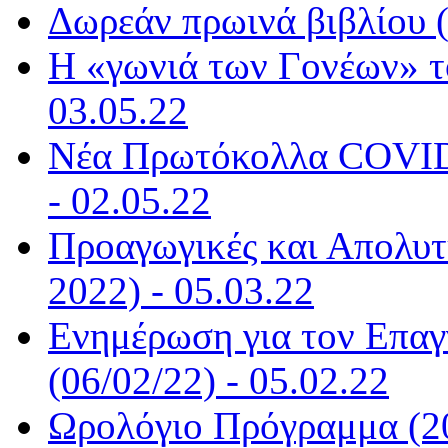
Δωρεάν πρωινά βιβλίου (
Η «γωνιά των Γονέων» τ
03.05.22
Νέα Πρωτόκολλα COVID-
- 02.05.22
Προαγωγικές και Απολυτή
2022) - 05.03.22
Ενημέρωση για τον Επα
(06/02/22) - 05.02.22
Ωρολόγιο Πρόγραμμα (20