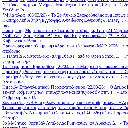
"Ο τόπος μας μιλά. Μνήμες, Ιστορίες και Πολιτιστική Κλη...
»
Το 2ο
Συνέδριο Ισ...
"Μίλα τώρα" (06/03/26)
»
Το 2ο Λύκειο Σταυρούπολης συμμετείχε 
Ηλεκτρονική Αίτηση Εγγραφής, Ανανέωσης Εγγραφής & Μετεγ...
»
των
Γιορτή 25ης Μαρτίου 25-26
»
Γιορτάσαμε σήμερα, Τρίτη 24 Μαρτίου 
"Safe Web, Strong Future!", Ημερίδα Κυβερνοασφάλειας (2...
»
Συμ
Κυβερνοασφάλεια, π...
Προσφορές για πολυήμερη εκδρομή στα Ιωάννινα (ΜΑΡ. 2026...
»
Α
αποδοχής
Η Πλατεία Αριστοτέλους «πλημμύρισε» από το Open School ...
»
Τη
γιορτή του Ope...
Το Πείραμα του Ερατοσθένη (20/03/25)
»
Μπορεί την Παρασκευή 20 
Προκήρυξη διαγωνισμού εισαγωγής σπουδαστών/στριών στις ...
»
Σ
Προκήρυξη διαγωνισμού για την εισαγωγή ιδιωτών στις σχο...
»
Σας
Αστυνομίας:...
Ημερίδα Επαγγελματικού Προσανατολισμού (22/03/26)
»
Ο Δήμος Π
Τελετή βράβευσης των επιτυχόντων και επιτυχουσών στην τ...
»
Στο
Φεβρουαρίου 202...
Συντελεστές Ε.Β.Ε. σχολών, τμημάτων, ειδικών μαθημάτων,...
»
Δη
Τροποποιήσεις στην κατάταξη των Τμημάτων στα Επιστημονι...
»
Σα
28ο Φεστιβάλ Ντοκιμαντέρ Θεσσαλονίκης (13/03/26)
»
Την Παρασκε
Φεστιβά...
3ο Μαθητικό Φεστιβάλ Αντιλογίας Γυμνασίων και Λυκείων Δ...
»
Το