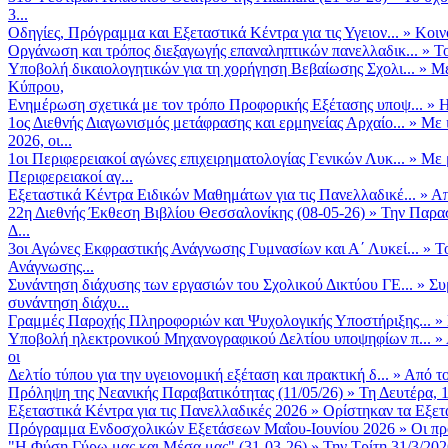
3...
Οδηγίες, Πρόγραμμα και Εξεταστικά Κέντρα για τις Υγειον...
»
Κοιν
Οργάνωση και τρόπος διεξαγωγής επαναληπτικών πανελλαδικ...
»
Το
Υποβολή δικαιολογητικών για τη χορήγηση Βεβαίωσης Σχολι...
»
Με
Κύπρου,
Ενημέρωση σχετικά με τον τρόπο Προφορικής Εξέτασης υποψ...
»
Η
1ος Διεθνής Διαγωνισμός μετάφρασης και ερμηνείας Αρχαίο...
»
Με 
2026, οι...
1οι Περιφερειακοί αγώνες επιχειρηματολογίας Γενικών Λυκ...
»
Με 
Περιφερειακοί αγ...
Εξεταστικά Κέντρα Ειδικών Μαθημάτων για τις Πανελλαδικέ...
»
Απ
22η Διεθνής Έκθεση Βιβλίου Θεσσαλονίκης (08-05-26)
»
Την Παρασ
Δ...
3οι Αγώνες Εκφραστικής Ανάγνωσης Γυμνασίων και Α΄ Λυκεί...
»
Τ
Ανάγνωσης...
Συνάντηση διάχυσης των εργασιών του Σχολικού Δικτύου ΓΕ...
»
Συ
συνάντηση διάχυ...
Γραμμές Παροχής Πληροφοριών και Ψυχολογικής Υποστήριξης...
»
Υποβολή ηλεκτρονικού Μηχανογραφικού Δελτίου υποψηφίων π...
»
οι
Δελτίο τύπου για την υγειονομική εξέταση και πρακτική δ...
»
Από το
Πρόληψη της Νεανικής Παραβατικότητας (11/05/26)
»
Τη Δευτέρα, 
Εξεταστικά Κέντρα για τις Πανελλαδικές 2026
»
Ορίστηκαν τα Εξετα
Πρόγραμμα Ενδοσχολικών Εξετάσεων Μαΐου-Ιουνίου 2026
»
Οι πρ
"Η Φύση Γύρω μας και Μέσα μας" (31-03-26)
»
Την Τρίτη 31/3/202