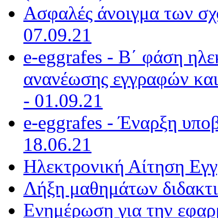
Ασφαλές άνοιγμα των σχο
07.09.21
e-eggrafes - Β΄ φάση ηλ
ανανέωσης εγγραφών και
- 01.09.21
e-eggrafes - Έναρξη υπο
18.06.21
Ηλεκτρονική Αίτηση Εγγ
Λήξη μαθημάτων διδακτι
Ενημέρωση για την εφαρ