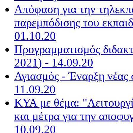
Απόφαση για την τηλεκπ
παρεμπόδισης του εκπαιδ
01.10.20
Προγραμματισμός διδακτ
2021) - 14.09.20
Αγιασμός - Έναρξη νέας 
11.09.20
ΚΥΑ με θέμα: "Λειτουργ
και μέτρα για την αποφυ
10.09.20