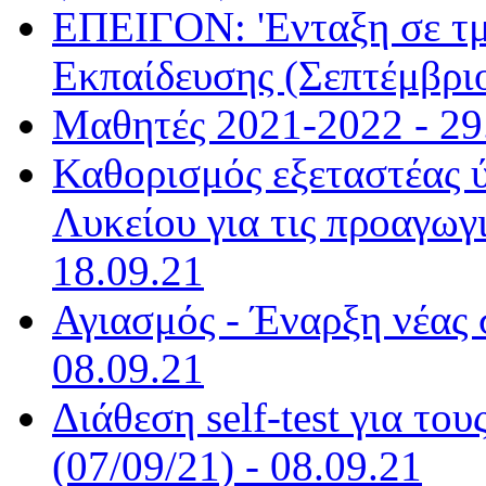
ΕΠΕΙΓΟΝ: 'Ενταξη σε τ
Εκπαίδευσης (Σεπτέμβριο
Μαθητές 2021-2022 - 29
Καθορισμός εξεταστέας 
Λυκείου για τις προαγωγι
18.09.21
Αγιασμός - Έναρξη νέας 
08.09.21
Διάθεση self-test για το
(07/09/21) - 08.09.21