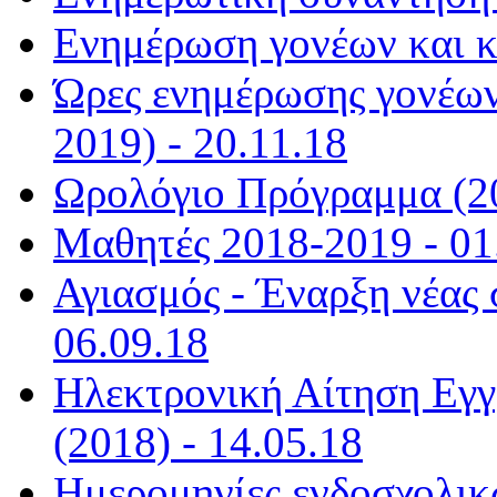
Ενημέρωση γονέων και κ
Ώρες ενημέρωσης γονέων
2019) - 20.11.18
Ωρολόγιο Πρόγραμμα (20
Μαθητές 2018-2019 - 01
Αγιασμός - Έναρξη νέας 
06.09.18
Ηλεκτρονική Αίτηση Εγ
(2018) - 14.05.18
Ημερομηνίες ενδοσχολικ