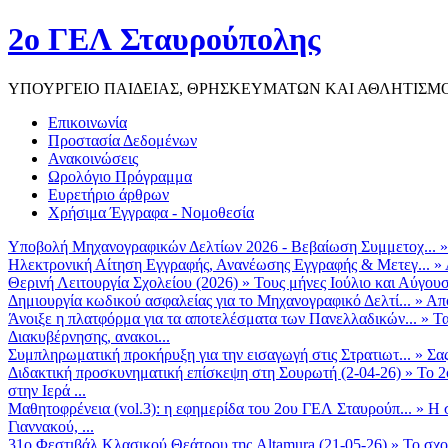
2ο ΓΕΛ Σταυρούπολης
ΥΠΟΥΡΓΕΙΟ ΠΑΙΔΕΙΑΣ, ΘΡΗΣΚΕΥΜΑΤΩΝ ΚΑΙ ΑΘΛΗΤΙΣΜ
Επικοινωνία
Προστασία Δεδομένων
Ανακοινώσεις
Ωρολόγιο Πρόγραμμα
Ευρετήριο άρθρων
Χρήσιμα Έγγραφα - Νομοθεσία
Υποβολή Μηχανογραφικών Δελτίων 2026 - Βεβαίωση Συμμετοχ...
Ηλεκτρονική Αίτηση Εγγραφής, Ανανέωσης Εγγραφής & Μετεγ...
»
Θερινή Λειτουργία Σχολείου (2026)
»
Τους μήνες Ιούλιο και Αύγουσ
Δημιουργία κωδικού ασφαλείας για το Μηχανογραφικό Δελτί...
»
Από
Άνοιξε η πλατφόρμα για τα αποτελέσματα των Πανελλαδικών...
»
Τα
Διακυβέρνησης, ανακοι...
Συμπληρωματική προκήρυξη για την εισαγωγή στις Στρατιωτ...
»
Σα
Διδακτική προσκυνηματική επίσκεψη στη Σουρωτή (2-04-26)
»
Το 2
στην Ιερά ...
Μαθητοφρένεια (vol.3): η εφημερίδα του 2ου ΓΕΛ Σταυρούπ...
»
Η 
Γιαννακού, ...
31ο Φεστιβάλ Κλασικού Θεάτρου της Altamura (21-05-26)
»
Το σχο