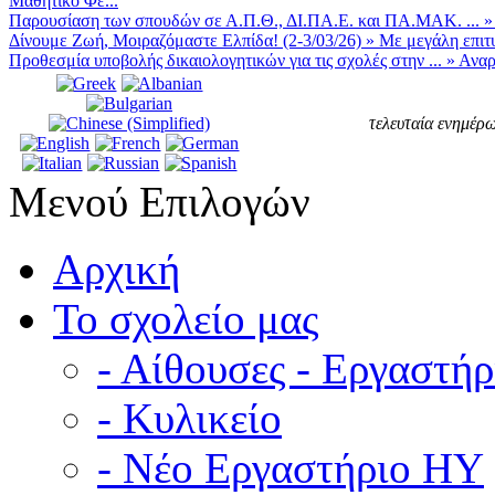
Μαθητικό Φε...
Παρουσίαση των σπουδών σε Α.Π.Θ., ΔΙ.ΠΑ.Ε. και ΠΑ.ΜΑΚ. ...
Δίνουμε Ζωή, Μοιραζόμαστε Ελπίδα! (2-3/03/26)
»
Με μεγάλη επιτυ
Προθεσμία υποβολής δικαιολογητικών για τις σχολές στην ...
»
Αναρ
τελευταία ενημέρω
Μενού Επιλογών
Αρχική
Το σχολείο μας
- Αίθουσες - Εργαστήρ
- Κυλικείο
- Νέο Εργαστήριο ΗΥ