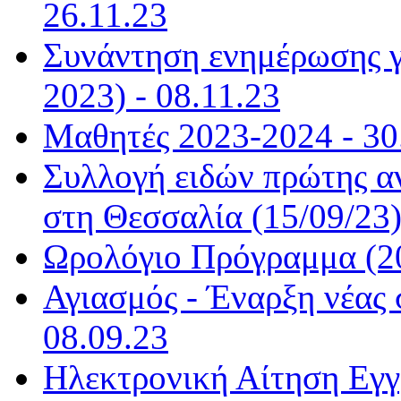
26.11.23
Συνάντηση ενημέρωσης γ
2023) - 08.11.23
Μαθητές 2023-2024 - 30
Συλλογή ειδών πρώτης α
στη Θεσσαλία (15/09/23)
Ωρολόγιο Πρόγραμμα (20
Αγιασμός - Έναρξη νέας 
08.09.23
Ηλεκτρονική Αίτηση Εγ