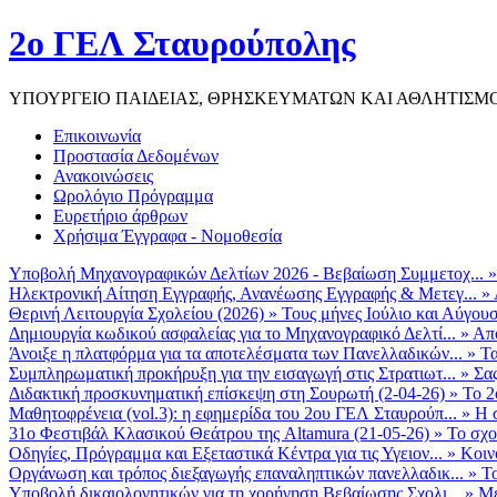
2ο ΓΕΛ Σταυρούπολης
ΥΠΟΥΡΓΕΙΟ ΠΑΙΔΕΙΑΣ, ΘΡΗΣΚΕΥΜΑΤΩΝ ΚΑΙ ΑΘΛΗΤΙΣΜ
Επικοινωνία
Προστασία Δεδομένων
Ανακοινώσεις
Ωρολόγιο Πρόγραμμα
Ευρετήριο άρθρων
Χρήσιμα Έγγραφα - Νομοθεσία
Υποβολή Μηχανογραφικών Δελτίων 2026 - Βεβαίωση Συμμετοχ...
Ηλεκτρονική Αίτηση Εγγραφής, Ανανέωσης Εγγραφής & Μετεγ...
»
Θερινή Λειτουργία Σχολείου (2026)
»
Τους μήνες Ιούλιο και Αύγουσ
Δημιουργία κωδικού ασφαλείας για το Μηχανογραφικό Δελτί...
»
Από
Άνοιξε η πλατφόρμα για τα αποτελέσματα των Πανελλαδικών...
»
Τα
Συμπληρωματική προκήρυξη για την εισαγωγή στις Στρατιωτ...
»
Σα
Διδακτική προσκυνηματική επίσκεψη στη Σουρωτή (2-04-26)
»
Το 2
Μαθητοφρένεια (vol.3): η εφημερίδα του 2ου ΓΕΛ Σταυρούπ...
»
Η 
31ο Φεστιβάλ Κλασικού Θεάτρου της Altamura (21-05-26)
»
Το σχο
Οδηγίες, Πρόγραμμα και Εξεταστικά Κέντρα για τις Υγειον...
»
Κοιν
Οργάνωση και τρόπος διεξαγωγής επαναληπτικών πανελλαδικ...
»
Το
Υποβολή δικαιολογητικών για τη χορήγηση Βεβαίωσης Σχολι...
»
Με