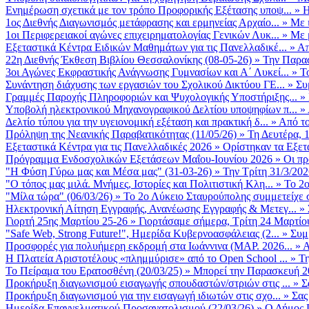
Ενημέρωση σχετικά με τον τρόπο Προφορικής Εξέτασης υποψ...
»
Η
1ος Διεθνής Διαγωνισμός μετάφρασης και ερμηνείας Αρχαίο...
»
Με 
1οι Περιφερειακοί αγώνες επιχειρηματολογίας Γενικών Λυκ...
»
Με 
Εξεταστικά Κέντρα Ειδικών Μαθημάτων για τις Πανελλαδικέ...
»
Απ
22η Διεθνής Έκθεση Βιβλίου Θεσσαλονίκης (08-05-26)
»
Την Παρασ
3οι Αγώνες Εκφραστικής Ανάγνωσης Γυμνασίων και Α΄ Λυκεί...
»
Τ
Συνάντηση διάχυσης των εργασιών του Σχολικού Δικτύου ΓΕ...
»
Συ
Γραμμές Παροχής Πληροφοριών και Ψυχολογικής Υποστήριξης...
»
Υποβολή ηλεκτρονικού Μηχανογραφικού Δελτίου υποψηφίων π...
»
Δελτίο τύπου για την υγειονομική εξέταση και πρακτική δ...
»
Από το
Πρόληψη της Νεανικής Παραβατικότητας (11/05/26)
»
Τη Δευτέρα, 
Εξεταστικά Κέντρα για τις Πανελλαδικές 2026
»
Ορίστηκαν τα Εξετα
Πρόγραμμα Ενδοσχολικών Εξετάσεων Μαΐου-Ιουνίου 2026
»
Οι πρ
"Η Φύση Γύρω μας και Μέσα μας" (31-03-26)
»
Την Τρίτη 31/3/202
"Ο τόπος μας μιλά. Μνήμες, Ιστορίες και Πολιτιστική Κλη...
»
Το 2ο
"Μίλα τώρα" (06/03/26)
»
Το 2ο Λύκειο Σταυρούπολης συμμετείχε 
Ηλεκτρονική Αίτηση Εγγραφής, Ανανέωσης Εγγραφής & Μετεγ...
»
Γιορτή 25ης Μαρτίου 25-26
»
Γιορτάσαμε σήμερα, Τρίτη 24 Μαρτίου 
"Safe Web, Strong Future!", Ημερίδα Κυβερνοασφάλειας (2...
»
Συμ
Προσφορές για πολυήμερη εκδρομή στα Ιωάννινα (ΜΑΡ. 2026...
»
Α
Η Πλατεία Αριστοτέλους «πλημμύρισε» από το Open School ...
»
Τη
Το Πείραμα του Ερατοσθένη (20/03/25)
»
Μπορεί την Παρασκευή 20 
Προκήρυξη διαγωνισμού εισαγωγής σπουδαστών/στριών στις ...
»
Σ
Προκήρυξη διαγωνισμού για την εισαγωγή ιδιωτών στις σχο...
»
Σας
Ημερίδα Επαγγελματικού Προσανατολισμού (22/03/26)
»
Ο Δήμος Π