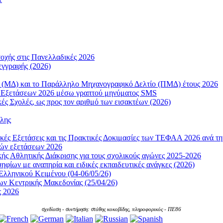
χής στις Πανελλαδικές 2026
γγραφής (2026)
ο (ΜΔ) και το Παράλληλο Μηχανογραφικό Δελτίο (ΠΜΔ) έτους 2026
ν Εξετάσεων 2026 μέσω γραπτού μηνύματος SMS
ές Σχολές, ως προς τον αριθμό των εισακτέων (2026)
ολης
ικές Εξετάσεις και τις Πρακτικές Δοκιμασίες των ΤΕΦΑΑ 2026 ανά τη
κών εξετάσεων 2026
ής Αθλητικής Διάκρισης για τους σχολικούς αγώνες 2025-2026
ίων με αναπηρία και ειδικές εκπαιδευτικές ανάγκες (2026)
Ελληνικού Κειμένου (04-06/05/26)
ων Κεντρικής Μακεδονίας (25/04/26)
ς 2026
σχεδίαση - συντήρηση: στάθης κοκοβίδης, πληροφορικός - ΠΕ86