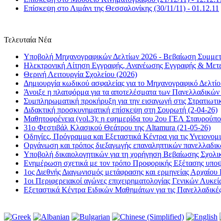
Επίσκεψη στο Λιμάνι της Θεσσαλονίκης (30/11/11) - 01.12.11
Τελευταία Νέα
Υποβολή Μηχανογραφικών Δελτίων 2026 - Βεβαίωση Συμμετο
Ηλεκτρονική Αίτηση Εγγραφής, Ανανέωσης Εγγραφής & Μετε
Θερινή Λειτουργία Σχολείου (2026)
Δημιουργία κωδικού ασφαλείας για το Μηχανογραφικό Δελτί
Άνοιξε η πλατφόρμα για τα αποτελέσματα των Πανελλαδικώ
Συμπληρωματική προκήρυξη για την εισαγωγή στις Στρατιωτικ
Διδακτική προσκυνηματική επίσκεψη στη Σουρωτή (2-04-26)
Μαθητοφρένεια (vol.3): η εφημερίδα του 2ου ΓΕΛ Σταυρούπ
31ο Φεστιβάλ Κλασικού Θεάτρου της Altamura (21-05-26)
Οδηγίες, Πρόγραμμα και Εξεταστικά Κέντρα για τις Υγειονομ
Οργάνωση και τρόπος διεξαγωγής επαναληπτικών πανελλαδι
Υποβολή δικαιολογητικών για τη χορήγηση Βεβαίωσης Σχολικ
Ενημέρωση σχετικά με τον τρόπο Προφορικής Εξέτασης υποψηφ
1ος Διεθνής Διαγωνισμός μετάφρασης και ερμηνείας Αρχαίου 
1οι Περιφερειακοί αγώνες επιχειρηματολογίας Γενικών Λυκεί
Εξεταστικά Κέντρα Ειδικών Μαθημάτων για τις Πανελλαδικέ