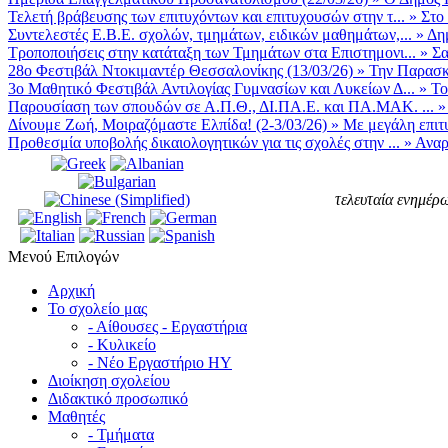
Τελετή βράβευσης των επιτυχόντων και επιτυχουσών στην τ...
»
Στο
Συντελεστές Ε.Β.Ε. σχολών, τμημάτων, ειδικών μαθημάτων,...
»
Δη
Τροποποιήσεις στην κατάταξη των Τμημάτων στα Επιστημονι...
»
Σα
28ο Φεστιβάλ Ντοκιμαντέρ Θεσσαλονίκης (13/03/26)
»
Την Παρασκε
3ο Μαθητικό Φεστιβάλ Αντιλογίας Γυμνασίων και Λυκείων Δ...
»
Το
Παρουσίαση των σπουδών σε Α.Π.Θ., ΔΙ.ΠΑ.Ε. και ΠΑ.ΜΑΚ. ...
Δίνουμε Ζωή, Μοιραζόμαστε Ελπίδα! (2-3/03/26)
»
Με μεγάλη επιτυ
Προθεσμία υποβολής δικαιολογητικών για τις σχολές στην ...
»
Αναρ
τελευταία ενημέρω
Μενού Επιλογών
Αρχική
Το σχολείο μας
- Αίθουσες - Εργαστήρια
- Κυλικείο
- Νέο Εργαστήριο ΗΥ
Διοίκηση σχολείου
Διδακτικό προσωπικό
Μαθητές
- Τμήματα