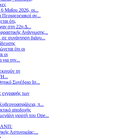
κες
6 Μαΐου 2026, οι...
 Περιφερειακοί αγ...
ται ότι,
αν στη 22η Δ...
κφραστικής Ανάγνωσης...
 σε συνάντηση διάχυ...
ίδευσης
νεται ότι οι
ι οι
για την...
εκινούν τη
Η...
τικό Συνέδριο Ισ...
ς εγγραφής των
Κυβερνοασφάλεια, π...
ακτικό αποδοχής
εγάλη γιορτή του Ope...
ΥΝΑΝΠ:
ικής Αστυνομίας:...
α