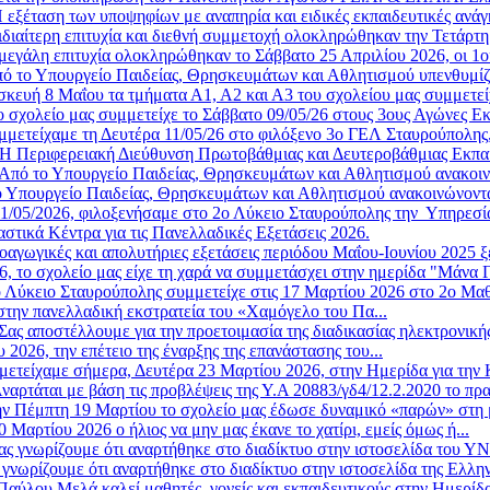
 εξέταση των υποψηφίων με αναπηρία και ειδικές εκπαιδευτικές ανάγ
ιδιαίτερη επιτυχία και διεθνή συμμετοχή ολοκληρώθηκαν την Τετάρτη 
μεγάλη επιτυχία ολοκληρώθηκαν το Σάββατο 25 Απριλίου 2026, οι 1οι
ό το Υπουργείο Παιδείας, Θρησκευμάτων και Αθλητισμού υπενθυμίζε
κευή 8 Μαΐου τα τμήματα Α1, Α2 και Α3 του σχολείου μας συμμετείχ
ο σχολείο μας συμμετείχε το Σάββατο 09/05/26 στους 3ους Αγώνες Ε
μμετείχαμε τη Δευτέρα 11/05/26 στο φιλόξενο 3ο ΓΕΛ Σταυρούπολης,
Η Περιφερειακή Διεύθυνση Πρωτοβάθμιας και Δευτεροβάθμιας Εκπα
Από το Υπουργείο Παιδείας, Θρησκευμάτων και Αθλητισμού ανακοινώ
 Υπουργείο Παιδείας, Θρησκευμάτων και Αθλητισμού ανακοινώνοντα
11/05/2026, φιλοξενήσαμε στο 2ο Λύκειο Σταυρούπολης την Υπηρεσία 
στικά Κέντρα για τις Πανελλαδικές Εξετάσεις 2026.
οαγωγικές και απολυτήριες εξετάσεις περιόδου Μαΐου-Ιουνίου 2025 ξ
6, το σχολείο μας είχε τη χαρά να συμμετάσχει στην ημερίδα "Μάνα Γ
 Λύκειο Σταυρούπολης συμμετείχε στις 17 Μαρτίου 2026 στο 2ο Μαθη
στην πανελλαδική εκστρατεία του «Χαμόγελο του Πα...
Σας αποστέλλουμε για την προετοιμασία της διαδικασίας ηλεκτρονική
2026, την επέτειο της έναρξης της επανάστασης του...
μετείχαμε σήμερα, Δευτέρα 23 Μαρτίου 2026, στην Ημερίδα για την 
ναρτάται με βάση τις προβλέψεις της Υ.Α 20883/γδ4/12.2.2020 το πρ
ν Πέμπτη 19 Μαρτίου το σχολείο μας έδωσε δυναμικό «παρών» στη μ
Μαρτίου 2026 ο ήλιος να μην μας έκανε το χατίρι, εμείς όμως ή...
ας γνωρίζουμε ότι αναρτήθηκε στο διαδίκτυο στην ιστοσελίδα του 
 γνωρίζουμε ότι αναρτήθηκε στο διαδίκτυο στην ιστοσελίδα της Ελλην
αύλου Μελά καλεί μαθητές, γονείς και εκπαιδευτικούς στην Ημερίδ