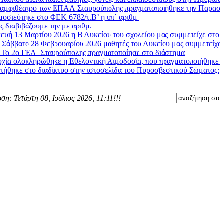
 αμφιθέατρο των ΕΠΑΛ Σταυρούπολης πραγματοποιήθηκε την Παρασκ
μοσιεύτηκε στο ΦΕΚ 6782/τ.Β’ η υπ΄ αριθμ.
ς διαβιβάζουμε την με αριθμ.
υή 13 Μαρτίου 2026 η Β Λυκείου του σχολείου μας συμμετείχε στο 
 Σάββατο 28 Φεβρουαρίου 2026 μαθητές του Λυκείου μας συμμετείχα
»
Το 2ο ΓΕΛ Σταυρούπολης πραγματοποίησε στο διάστημα
χία ολοκληρώθηκε η Εθελοντική Αιμοδοσία, που πραγματοποιήθηκε στ
τήθηκε στο διαδίκτυο στην ιστοσελίδα του Πυροσβεστικού Σώματος:
ση: Τετάρτη 08, Ιούλιος 2026, 11:11!!!