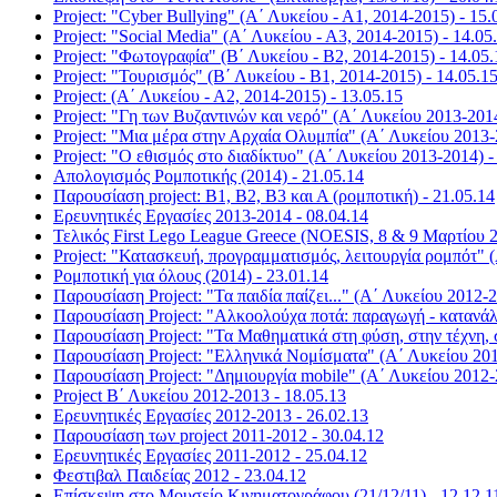
Project: "Cyber Bullying" (Α΄ Λυκείου - Α1, 2014-2015) - 15.
Project: "Social Media" (Α΄ Λυκείου - Α3, 2014-2015) - 14.05
Project: "Φωτογραφία" (Β΄ Λυκείου - Β2, 2014-2015) - 14.05.
Project: "Τουρισμός" (Β΄ Λυκείου - Β1, 2014-2015) - 14.05.1
Project: (Α΄ Λυκείου - Α2, 2014-2015) - 13.05.15
Project: "Γη των Βυζαντινών και νερό" (Α΄ Λυκείου 2013-2014
Project: "Μια μέρα στην Αρχαία Ολυμπία" (Α΄ Λυκείου 2013-
Project: "Ο εθισμός στο διαδίκτυο" (Α΄ Λυκείου 2013-2014) -
Απολογισμός Ρομποτικής (2014) - 21.05.14
Παρουσίαση project: Β1, Β2, Β3 και Α (ρομποτική) - 21.05.14
Ερευνητικές Εργασίες 2013-2014 - 08.04.14
Τελικός First Lego League Greece (NOESIS, 8 & 9 Μαρτίου 2
Project: "Κατασκευή, προγραμματισμός, λειτουργία ρομπότ" (
Ρομποτική για όλους (2014) - 23.01.14
Παρουσίαση Project: "Τα παιδία παίζει..." (Α΄ Λυκείου 2012-2
Παρουσίαση Project: "Αλκοολούχα ποτά: παραγωγή - κατανάλ
Παρουσίαση Project: "Τα Μαθηματικά στη φύση, στην τέχνη, 
Παρουσίαση Project: "Ελληνικά Νομίσματα" (Α΄ Λυκείου 201
Παρουσίαση Project: "Δημιουργία mobile" (Α΄ Λυκείου 2012-
Project Β΄ Λυκείου 2012-2013 - 18.05.13
Ερευνητικές Εργασίες 2012-2013 - 26.02.13
Παρουσίαση των project 2011-2012 - 30.04.12
Ερευνητικές Εργασίες 2011-2012 - 25.04.12
Φεστιβαλ Παιδείας 2012 - 23.04.12
Επίσκεψη στο Μουσείο Κινηματογράφου (21/12/11) - 12.12.1