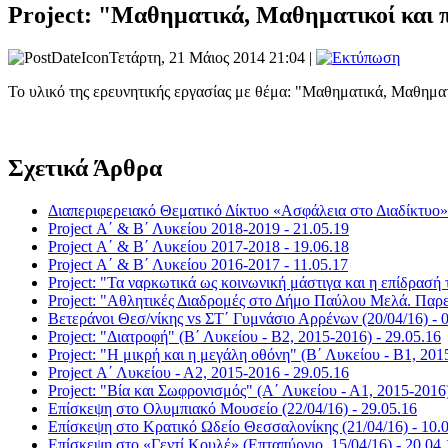
Project: "Μαθηματικά, Μαθηματικοί και π
Τετάρτη, 21 Μάιος 2014 21:04 |
Το υλικό της ερευνητικής εργασίας με θέμα: "Μαθηματικά, Μαθηματ
Σχετικά Άρθρα
Διαπεριφερειακό Θεματικό Δίκτυο «Ασφάλεια στο Διαδίκτυο» 
Project Α΄ & Β΄ Λυκείου 2018-2019 - 21.05.19
Project Α΄ & Β΄ Λυκείου 2017-2018 - 19.06.18
Project Α΄ & Β΄ Λυκείου 2016-2017 - 11.05.17
Project: "Τα ναρκωτικά ως κοινωνική μάστιγα και η επίδρασή 
Project: "Αθλητικές Διαδρομές στο Δήμο Παύλου Μελά. Παρε
Βετεράνοι Θεσ/νίκης vs ΣΤ΄ Γυμνάσιο Αρρένων (20/04/16) - 
Project: "Διατροφή" (Β΄ Λυκείου - Β2, 2015-2016) - 29.05.16
Project: "Η μικρή και η μεγάλη οθόνη" (Β΄ Λυκείου - Β1, 201
Project Α΄ Λυκείου - Α2, 2015-2016 - 29.05.16
Project: "Βία και Σωφρονισμός" (Α΄ Λυκείου - Α1, 2015-2016)
Επίσκεψη στο Ολυμπιακό Μουσείο (22/04/16) - 29.05.16
Επίσκεψη στο Kρατικό Ωδείο Θεσσαλονίκης (21/04/16) - 10.
Επίσκεψη στο «Γεντί Κουλέ» (Επταπύργιο, 15/04/16) - 20.04.