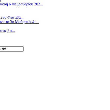
ευή 6 Φεβρουαρίου 202...
28ο Φεστιβά...
ν στο 3ο Μαθητικό Φε...
ις 2 κ...