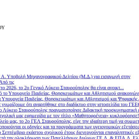
ΟΥ
»
Α. Υποβολή Μηχανογραφικού Δελτίου (Μ.Δ.) για εισαγωγή στην
Από τις
το 2026, το 2ο Γενικό Λύκειο Σταυρούπολης θα είναι ανοικτ...
 το Υπουργείο Παιδείας, Θρησκευμάτων και Αθλητισμού ανακοινώνε
 Υπουργεία Παιδείας, Θρησκευμάτων και Αθλητισμού και Ψηφιακής Δ
ς γνωρίζουμε ότι αναρτήθηκε στο διαδίκτυο στην ιστοσελίδα του ΓΕ
ο Λύκειο Σταυρούπολης πραγματοποίησε Διδακτική προσκυνηματική επ
σχολική μας εφημερίδα με τον τίτλο «Μαθητοφρένεια» κυκλοφόρησε! 
λείο μας, το 2ο ΓΕΛ Σταυρούπολης, είχε την ιδιαίτερη τιμή να συμμετ
οποιούνται οι οδηγίες και τα προγράμματα των υγειονομικών εξετάσε
 Σεπτέμβριο εκάστου σχολικού έτους διενεργούνται επαναληπτικές εξ
τά την ολοκλήρωση των Πανελλήνιων Αγώνων ΓΕ.Λ. & ΕΠΑ.Λ. Ελλ