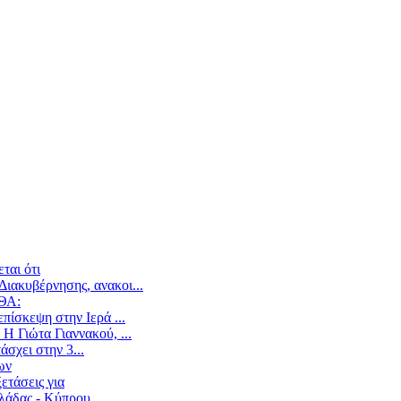
ται ότι
ιακυβέρνησης, ανακοι...
ΕΘΑ:
ίσκεψη στην Ιερά ...
Η Γιώτα Γιαννακού, ...
άσχει στην 3...
ων
ετάσεις για
άδας - Κύπρου,