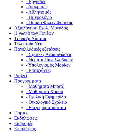
- Εργασίες
- Διακρίσεις
- Αθλητισμός
- Ημερολόγιο
- Ομάδα Φίλων Φυσικής
Αξιολόγηση Σχολ. Μονάδας
Η γωνιά των Γονέων
Τράπεζα Αίματος
Τελευταία Νέα
Πανελλαδικές εξετάσεις
- Σχετικές Ανακοινώσεις
- Θέματα Πανελλαδικών
- Υπολογισμός Μορίων
- Επιτυχόντες
Project
Προγράμματα
- Μαθήματα Μπριτζ
- Μαθήματα Χορού
- Σχολική Εφημερίδα
- Οικολογικό Σχολείο
- Επιχειρηματικότητα
Γιορτές
Εκδηλώσεις
Εκδρομές
Επισκέψεις