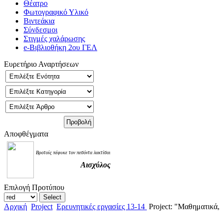
Θέατρο
Φωτογραφικό Υλικό
Βιντεάκια
Σύνδεσμοι
Στιγμές χαλάρωσης
e-Βιβλιοθήκη 2ου ΓΕΛ
Ευρετήριο Αναρτήσεων
Αποφθέγματα
Βροτοίς πέφυκε τον πεσόντα λακτίσαι
Αισχύλος
Επιλογή Προτύπου
Αρχική
Project
Ερευνητικές εργασίες 13-14
Project: "Μαθηματικά,