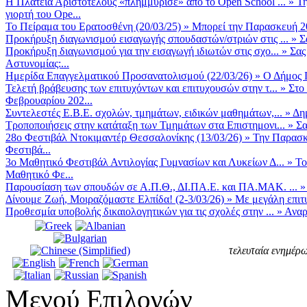
Η Πλατεία Αριστοτέλους «πλημμύρισε» από το Open School ...
»
Τη
γιορτή του Ope...
Το Πείραμα του Ερατοσθένη (20/03/25)
»
Μπορεί την Παρασκευή 20 
Προκήρυξη διαγωνισμού εισαγωγής σπουδαστών/στριών στις ...
»
Σ
Προκήρυξη διαγωνισμού για την εισαγωγή ιδιωτών στις σχο...
»
Σας
Αστυνομίας:...
Ημερίδα Επαγγελματικού Προσανατολισμού (22/03/26)
»
Ο Δήμος Π
Τελετή βράβευσης των επιτυχόντων και επιτυχουσών στην τ...
»
Στο
Φεβρουαρίου 202...
Συντελεστές Ε.Β.Ε. σχολών, τμημάτων, ειδικών μαθημάτων,...
»
Δη
Τροποποιήσεις στην κατάταξη των Τμημάτων στα Επιστημονι...
»
Σα
28ο Φεστιβάλ Ντοκιμαντέρ Θεσσαλονίκης (13/03/26)
»
Την Παρασκε
Φεστιβά...
3ο Μαθητικό Φεστιβάλ Αντιλογίας Γυμνασίων και Λυκείων Δ...
»
Το
Μαθητικό Φε...
Παρουσίαση των σπουδών σε Α.Π.Θ., ΔΙ.ΠΑ.Ε. και ΠΑ.ΜΑΚ. ...
Δίνουμε Ζωή, Μοιραζόμαστε Ελπίδα! (2-3/03/26)
»
Με μεγάλη επιτυ
Προθεσμία υποβολής δικαιολογητικών για τις σχολές στην ...
»
Αναρ
τελευταία ενημέρω
Μενού Επιλογών