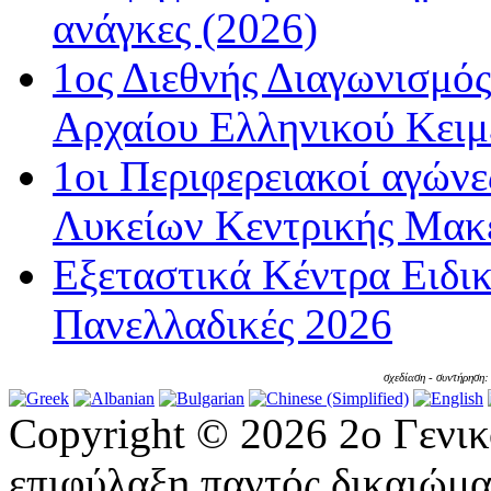
ανάγκες (2026)
1ος Διεθνής Διαγωνισμός
Αρχαίου Ελληνικού Κειμ
1οι Περιφερειακοί αγώνε
Λυκείων Κεντρικής Μακε
Εξεταστικά Κέντρα Ειδι
Πανελλαδικές 2026
σχεδίαση - συντήρηση
Copyright © 2026 2ο Γενι
επιφύλαξη παντός δικαιώμα