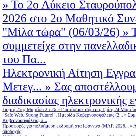
»
Το 2ο Λύκειο Σταυρούπολ
2026 στο 2ο Μαθητικό Συνέ
"Μίλα τώρα" (06/03/26)
»
συμμετείχε στην πανελλαδι
του Πα...
Ηλεκτρονική Αίτηση Εγγρα
Μετεγ...
»
Σας αποστέλλουμ
διαδικασίας ηλεκτρονικής 
Γιορτή 25ης Μαρτίου 25-26
»
Γιορτάσαμε σήμερα, Τρίτη 24 Μαρτίου 
"Safe Web, Strong Future!", Ημερίδα Κυβερνοασφάλειας (2...
»
Συμ
Κυβερνοασφάλεια, π...
Προσφορές για πολυήμερη εκδρομή στα Ιωάννινα (ΜΑΡ. 2026...
»
Α
αποδοχής