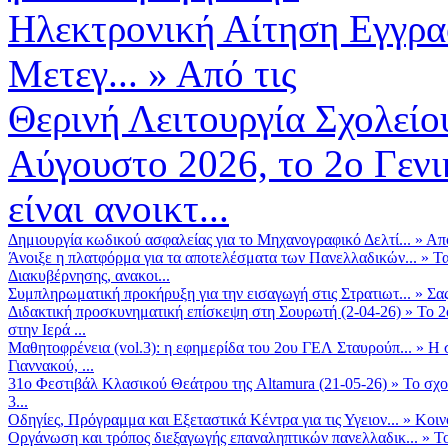
Ηλεκτρονική Αίτηση Εγγρα
Μετεγ...
»
Από τις
Θερινή Λειτουργία Σχολείο
Αύγουστο 2026, το 2ο Γεν
είναι ανοικτ...
Δημιουργία κωδικού ασφαλείας για το Μηχανογραφικό Δελτί...
»
Από
Άνοιξε η πλατφόρμα για τα αποτελέσματα των Πανελλαδικών...
»
Τα
Διακυβέρνησης, ανακοι...
Συμπληρωματική προκήρυξη για την εισαγωγή στις Στρατιωτ...
»
Σα
Διδακτική προσκυνηματική επίσκεψη στη Σουρωτή (2-04-26)
»
Το 2
στην Ιερά ...
Μαθητοφρένεια (vol.3): η εφημερίδα του 2ου ΓΕΛ Σταυρούπ...
»
Η 
Γιαννακού, ...
31ο Φεστιβάλ Κλασικού Θεάτρου της Altamura (21-05-26)
»
Το σχο
3...
Οδηγίες, Πρόγραμμα και Εξεταστικά Κέντρα για τις Υγειον...
»
Κοιν
Οργάνωση και τρόπος διεξαγωγής επαναληπτικών πανελλαδικ...
»
Το