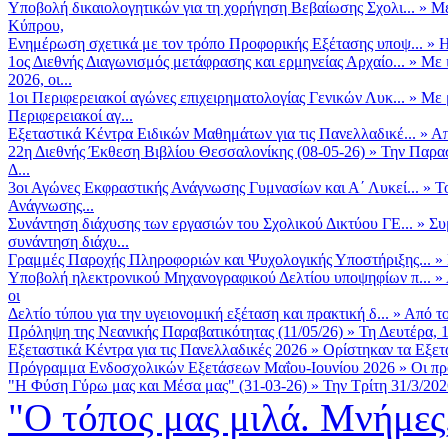
Υποβολή δικαιολογητικών για τη χορήγηση Βεβαίωσης Σχολι...
»
Με
Κύπρου,
Ενημέρωση σχετικά με τον τρόπο Προφορικής Εξέτασης υποψ...
»
Η
1ος Διεθνής Διαγωνισμός μετάφρασης και ερμηνείας Αρχαίο...
»
Με 
2026, οι...
1οι Περιφερειακοί αγώνες επιχειρηματολογίας Γενικών Λυκ...
»
Με 
Περιφερειακοί αγ...
Εξεταστικά Κέντρα Ειδικών Μαθημάτων για τις Πανελλαδικέ...
»
Απ
22η Διεθνής Έκθεση Βιβλίου Θεσσαλονίκης (08-05-26)
»
Την Παρασ
Δ...
3οι Αγώνες Εκφραστικής Ανάγνωσης Γυμνασίων και Α΄ Λυκεί...
»
Τ
Ανάγνωσης...
Συνάντηση διάχυσης των εργασιών του Σχολικού Δικτύου ΓΕ...
»
Συ
συνάντηση διάχυ...
Γραμμές Παροχής Πληροφοριών και Ψυχολογικής Υποστήριξης...
»
Υποβολή ηλεκτρονικού Μηχανογραφικού Δελτίου υποψηφίων π...
»
οι
Δελτίο τύπου για την υγειονομική εξέταση και πρακτική δ...
»
Από το
Πρόληψη της Νεανικής Παραβατικότητας (11/05/26)
»
Τη Δευτέρα, 
Εξεταστικά Κέντρα για τις Πανελλαδικές 2026
»
Ορίστηκαν τα Εξετα
Πρόγραμμα Ενδοσχολικών Εξετάσεων Μαΐου-Ιουνίου 2026
»
Οι πρ
"Η Φύση Γύρω μας και Μέσα μας" (31-03-26)
»
Την Τρίτη 31/3/202
"Ο τόπος μας μιλά. Μνήμες,