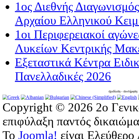
1ος Διεθνής Διαγωνισμός
Αρχαίου Ελληνικού Κειμ
1οι Περιφερειακοί αγώνε
Λυκείων Κεντρικής Μακε
Εξεταστικά Κέντρα Ειδι
Πανελλαδικές 2026
σχεδίαση - συντήρηση
Copyright © 2026 2ο Γενι
επιφύλαξη παντός δικαιώμα
Το
Joomla!
είναι Ελεύθερο 