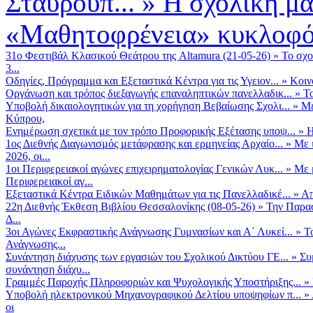
Σταυρούπ...
»
Η σχολική μα
«Μαθητοφρένεια» κυκλοφόρ
31ο Φεστιβάλ Κλασικού Θεάτρου της Altamura (21-05-26)
»
Το σχο
3...
Οδηγίες, Πρόγραμμα και Εξεταστικά Κέντρα για τις Υγειον...
»
Κοιν
Οργάνωση και τρόπος διεξαγωγής επαναληπτικών πανελλαδικ...
»
Το
Υποβολή δικαιολογητικών για τη χορήγηση Βεβαίωσης Σχολι...
»
Με
Κύπρου,
Ενημέρωση σχετικά με τον τρόπο Προφορικής Εξέτασης υποψ...
»
Η
1ος Διεθνής Διαγωνισμός μετάφρασης και ερμηνείας Αρχαίο...
»
Με 
2026, οι...
1οι Περιφερειακοί αγώνες επιχειρηματολογίας Γενικών Λυκ...
»
Με 
Περιφερειακοί αγ...
Εξεταστικά Κέντρα Ειδικών Μαθημάτων για τις Πανελλαδικέ...
»
Απ
22η Διεθνής Έκθεση Βιβλίου Θεσσαλονίκης (08-05-26)
»
Την Παρασ
Δ...
3οι Αγώνες Εκφραστικής Ανάγνωσης Γυμνασίων και Α΄ Λυκεί...
»
Τ
Ανάγνωσης...
Συνάντηση διάχυσης των εργασιών του Σχολικού Δικτύου ΓΕ...
»
Συ
συνάντηση διάχυ...
Γραμμές Παροχής Πληροφοριών και Ψυχολογικής Υποστήριξης...
»
Υποβολή ηλεκτρονικού Μηχανογραφικού Δελτίου υποψηφίων π...
»
οι