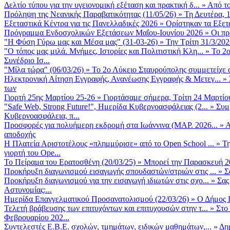
Δελτίο τύπου για την υγειονομική εξέταση και πρακτική δ...
»
Από το
Πρόληψη της Νεανικής Παραβατικότητας (11/05/26)
»
Τη Δευτέρα, 
Εξεταστικά Κέντρα για τις Πανελλαδικές 2026
»
Ορίστηκαν τα Εξετα
Πρόγραμμα Ενδοσχολικών Εξετάσεων Μαΐου-Ιουνίου 2026
»
Οι πρ
"Η Φύση Γύρω μας και Μέσα μας" (31-03-26)
»
Την Τρίτη 31/3/202
"Ο τόπος μας μιλά. Μνήμες, Ιστορίες και Πολιτιστική Κλη...
»
Το 2ο
Συνέδριο Ισ...
"Μίλα τώρα" (06/03/26)
»
Το 2ο Λύκειο Σταυρούπολης συμμετείχε 
Ηλεκτρονική Αίτηση Εγγραφής, Ανανέωσης Εγγραφής & Μετεγ...
»
των
Γιορτή 25ης Μαρτίου 25-26
»
Γιορτάσαμε σήμερα, Τρίτη 24 Μαρτίου 
"Safe Web, Strong Future!", Ημερίδα Κυβερνοασφάλειας (2...
»
Συμ
Κυβερνοασφάλεια, π...
Προσφορές για πολυήμερη εκδρομή στα Ιωάννινα (ΜΑΡ. 2026...
»
Α
αποδοχής
Η Πλατεία Αριστοτέλους «πλημμύρισε» από το Open School ...
»
Τη
γιορτή του Ope...
Το Πείραμα του Ερατοσθένη (20/03/25)
»
Μπορεί την Παρασκευή 20 
Προκήρυξη διαγωνισμού εισαγωγής σπουδαστών/στριών στις ...
»
Σ
Προκήρυξη διαγωνισμού για την εισαγωγή ιδιωτών στις σχο...
»
Σας
Αστυνομίας:...
Ημερίδα Επαγγελματικού Προσανατολισμού (22/03/26)
»
Ο Δήμος Π
Τελετή βράβευσης των επιτυχόντων και επιτυχουσών στην τ...
»
Στο
Φεβρουαρίου 202...
Συντελεστές Ε.Β.Ε. σχολών, τμημάτων, ειδικών μαθημάτων,...
»
Δη