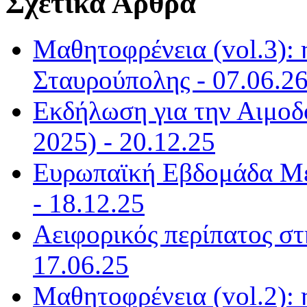
Σχετικά Άρθρα
Μαθητοφρένεια (vol.3):
Σταυρούπολης - 07.06.2
Εκδήλωση για την Αιμοδο
2025) - 20.12.25
Ευρωπαϊκή Εβδομάδα Με
- 18.12.25
Αειφορικός περίπατος στ
17.06.25
Μαθητοφρένεια (vol.2):