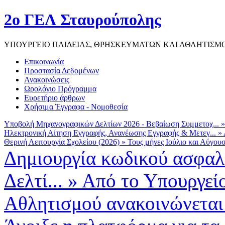
2ο ΓΕΛ Σταυρούπολης
ΥΠΟΥΡΓΕΙΟ ΠΑΙΔΕΙΑΣ, ΘΡΗΣΚΕΥΜΑΤΩΝ ΚΑΙ ΑΘΛΗΤΙΣΜ
Επικοινωνία
Προστασία Δεδομένων
Ανακοινώσεις
Ωρολόγιο Πρόγραμμα
Ευρετήριο άρθρων
Χρήσιμα Έγγραφα - Νομοθεσία
Υποβολή Μηχανογραφικών Δελτίων 2026 - Βεβαίωση Συμμετοχ...
Ηλεκτρονική Αίτηση Εγγραφής, Ανανέωσης Εγγραφής & Μετεγ...
»
Θερινή Λειτουργία Σχολείου (2026)
»
Τους μήνες Ιούλιο και Αύγουσ
Δημιουργία κωδικού ασφαλ
Δελτί...
»
Από το Υπουργεί
Αθλητισμού ανακοινώνεται