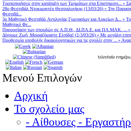
Τροποποιήσεις στην κατάταξη των Τμημάτων στα Επιστημονι...
»
Σα
28ο Φεστιβάλ Ντοκιμαντέρ Θεσσαλονίκης (13/03/26)
»
Την Παρασκε
Φεστιβά...
3ο Μαθητικό Φεστιβάλ Αντιλογίας Γυμνασίων και Λυκείων Δ...
»
Το
Μαθητικό Φε...
Παρουσίαση των σπουδών σε Α.Π.Θ., ΔΙ.ΠΑ.Ε. και ΠΑ.ΜΑΚ. ...
Δίνουμε Ζωή, Μοιραζόμαστε Ελπίδα! (2-3/03/26)
»
Με μεγάλη επιτυ
Προθεσμία υποβολής δικαιολογητικών για τις σχολές στην ...
»
Αναρ
τελευταία ενημέρω
Μενού Επιλογών
Αρχική
Το σχολείο μας
- Αίθουσες - Εργαστήρ