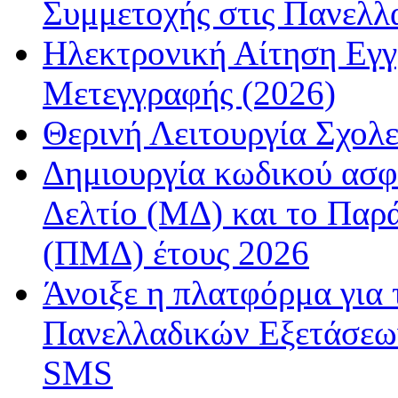
Συμμετοχής στις Πανελλ
Ηλεκτρονική Αίτηση Εγ
Μετεγγραφής (2026)
Θερινή Λειτουργία Σχολε
Δημιουργία κωδικού ασφ
Δελτίο (ΜΔ) και το Παρ
(ΠΜΔ) έτους 2026
Άνοιξε η πλατφόρμα για
Πανελλαδικών Εξετάσεω
SMS