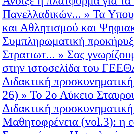
Άνοιξε η πλατφόρμα για τα
Πανελλαδικών...
»
Τα Υπου
και Αθλητισμού και Ψηφιακ
Συμπληρωματική προκήρυξη
Στρατιωτ...
»
Σας γνωρίζουμ
στην ιστοσελίδα του ΓΕΕΘ
Διδακτική προσκυνηματική
26)
»
Το 2ο Λύκειο Σταυρο
Διδακτική προσκυνηματική 
Μαθητοφρένεια (vol.3): η 