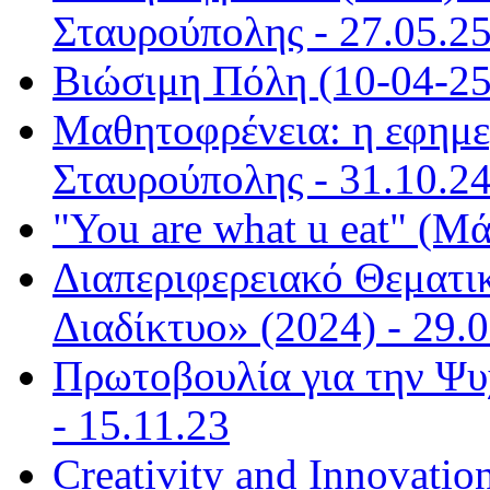
Σταυρούπολης - 27.05.2
Βιώσιμη Πόλη (10-04-25)
Μαθητοφρένεια: η εφημε
Σταυρούπολης - 31.10.2
"You are what u eat" (Μά
Διαπεριφερειακό Θεματι
Διαδίκτυο» (2024) - 29.
Πρωτοβουλία για την Ψυ
- 15.11.23
Creativity and Innovatio