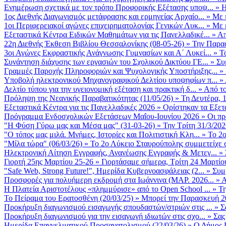
Ενημέρωση σχετικά με τον τρόπο Προφορικής Εξέτασης υποψ...
»
Η
1ος Διεθνής Διαγωνισμός μετάφρασης και ερμηνείας Αρχαίο...
»
Με 
1οι Περιφερειακοί αγώνες επιχειρηματολογίας Γενικών Λυκ...
»
Με 
Εξεταστικά Κέντρα Ειδικών Μαθημάτων για τις Πανελλαδικέ...
»
Απ
22η Διεθνής Έκθεση Βιβλίου Θεσσαλονίκης (08-05-26)
»
Την Παρασ
3οι Αγώνες Εκφραστικής Ανάγνωσης Γυμνασίων και Α΄ Λυκεί...
»
Τ
Συνάντηση διάχυσης των εργασιών του Σχολικού Δικτύου ΓΕ...
»
Συ
Γραμμές Παροχής Πληροφοριών και Ψυχολογικής Υποστήριξης...
»
Υποβολή ηλεκτρονικού Μηχανογραφικού Δελτίου υποψηφίων π...
»
Δελτίο τύπου για την υγειονομική εξέταση και πρακτική δ...
»
Από το
Πρόληψη της Νεανικής Παραβατικότητας (11/05/26)
»
Τη Δευτέρα, 
Εξεταστικά Κέντρα για τις Πανελλαδικές 2026
»
Ορίστηκαν τα Εξετα
Πρόγραμμα Ενδοσχολικών Εξετάσεων Μαΐου-Ιουνίου 2026
»
Οι πρ
"Η Φύση Γύρω μας και Μέσα μας" (31-03-26)
»
Την Τρίτη 31/3/202
"Ο τόπος μας μιλά. Μνήμες, Ιστορίες και Πολιτιστική Κλη...
»
Το 2ο
"Μίλα τώρα" (06/03/26)
»
Το 2ο Λύκειο Σταυρούπολης συμμετείχε 
Ηλεκτρονική Αίτηση Εγγραφής, Ανανέωσης Εγγραφής & Μετεγ...
»
Γιορτή 25ης Μαρτίου 25-26
»
Γιορτάσαμε σήμερα, Τρίτη 24 Μαρτίου 
"Safe Web, Strong Future!", Ημερίδα Κυβερνοασφάλειας (2...
»
Συμ
Προσφορές για πολυήμερη εκδρομή στα Ιωάννινα (ΜΑΡ. 2026...
»
Α
Η Πλατεία Αριστοτέλους «πλημμύρισε» από το Open School ...
»
Τη
Το Πείραμα του Ερατοσθένη (20/03/25)
»
Μπορεί την Παρασκευή 20 
Προκήρυξη διαγωνισμού εισαγωγής σπουδαστών/στριών στις ...
»
Σ
Προκήρυξη διαγωνισμού για την εισαγωγή ιδιωτών στις σχο...
»
Σας
Ημερίδα Επαγγελματικού Προσανατολισμού (22/03/26)
»
Ο Δήμος Π