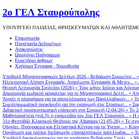
2ο ΓΕΛ Σταυρούπολης
ΥΠΟΥΡΓΕΙΟ ΠΑΙΔΕΙΑΣ, ΘΡΗΣΚΕΥΜΑΤΩΝ ΚΑΙ ΑΘΛΗΤΙΣΜ
Επικοινωνία
Προστασία Δεδομένων
Ανακοινώσεις
Ωρολόγιο Πρόγραμμα
Ευρετήριο άρθρων
Χρήσιμα Έγγραφα - Νομοθεσία
Υποβολή Μηχανογραφικών Δελτίων 2026 - Βεβαίωση Συμμετοχ...
Ηλεκτρονική Αίτηση Εγγραφής, Ανανέωσης Εγγραφής & Μετεγ...
»
Θερινή Λειτουργία Σχολείου (2026)
»
Τους μήνες Ιούλιο και Αύγουσ
Δημιουργία κωδικού ασφαλείας για το Μηχανογραφικό Δελτί...
»
Από
Άνοιξε η πλατφόρμα για τα αποτελέσματα των Πανελλαδικών...
»
Τα
Συμπληρωματική προκήρυξη για την εισαγωγή στις Στρατιωτ...
»
Σα
Διδακτική προσκυνηματική επίσκεψη στη Σουρωτή (2-04-26)
»
Το 2
Μαθητοφρένεια (vol.3): η εφημερίδα του 2ου ΓΕΛ Σταυρούπ...
»
Η 
31ο Φεστιβάλ Κλασικού Θεάτρου της Altamura (21-05-26)
»
Το σχο
Οδηγίες, Πρόγραμμα και Εξεταστικά Κέντρα για τις Υγειον...
»
Κοιν
Οργάνωση και τρόπος διεξαγωγής επαναληπτικών πανελλαδικ...
»
Το
Υποβολή δικαιολογητικών για τη χορήγηση Βεβαίωσης Σχολι...
»
Με