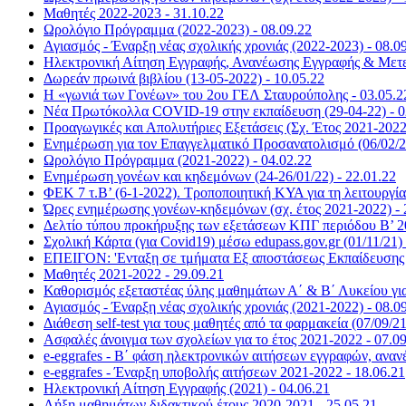
Μαθητές 2022-2023 - 31.10.22
Ωρολόγιο Πρόγραμμα (2022-2023) - 08.09.22
Αγιασμός - Έναρξη νέας σχολικής χρονιάς (2022-2023) - 08.0
Ηλεκτρονική Αίτηση Εγγραφής, Ανανέωσης Εγγραφής & Μετεγ
Δωρεάν πρωινά βιβλίου (13-05-2022) - 10.05.22
Η «γωνιά των Γονέων» του 2ου ΓΕΛ Σταυρούπολης - 03.05.2
Νέα Πρωτόκολλα COVID-19 στην εκπαίδευση (29-04-22) - 0
Προαγωγικές και Απολυτήριες Εξετάσεις (Σχ. Έτος 2021-2022)
Ενημέρωση για τον Επαγγελματικό Προσανατολισμό (06/02/22
Ωρολόγιο Πρόγραμμα (2021-2022) - 04.02.22
Ενημέρωση γονέων και κηδεμόνων (24-26/01/22) - 22.01.22
ΦΕΚ 7 τ.Β’ (6-1-2022). Τροποποιητική ΚΥΑ για τη λειτουργί
Ώρες ενημέρωσης γονέων-κηδεμόνων (σχ. έτος 2021-2022) - 
Δελτίο τύπου προκήρυξης των εξετάσεων ΚΠΓ περιόδου Β’ 20
Σχολική Κάρτα (για Covid19) μέσω edupass.gov.gr (01/11/21) 
ΕΠΕΙΓΟΝ: 'Ενταξη σε τμήματα Εξ αποστάσεως Εκπαίδευσης (
Μαθητές 2021-2022 - 29.09.21
Καθορισμός εξεταστέας ύλης μαθημάτων Α΄ & Β΄ Λυκείου για 
Αγιασμός - Έναρξη νέας σχολικής χρονιάς (2021-2022) - 08.0
Διάθεση self-test για τους μαθητές από τα φαρμακεία (07/09/21
Ασφαλές άνοιγμα των σχολείων για το έτος 2021-2022 - 07.0
e-eggrafes - Β΄ φάση ηλεκτρονικών αιτήσεων εγγραφών, αναν
e-eggrafes - Έναρξη υποβολής αιτήσεων 2021-2022 - 18.06.21
Ηλεκτρονική Αίτηση Εγγραφής (2021) - 04.06.21
Λήξη μαθημάτων διδακτικού έτους 2020-2021 - 25.05.21