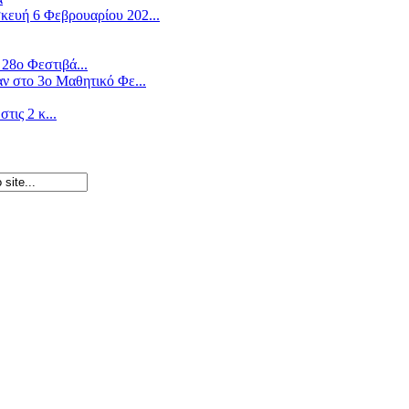
ευή 6 Φεβρουαρίου 202...
28ο Φεστιβά...
ν στο 3ο Μαθητικό Φε...
ις 2 κ...