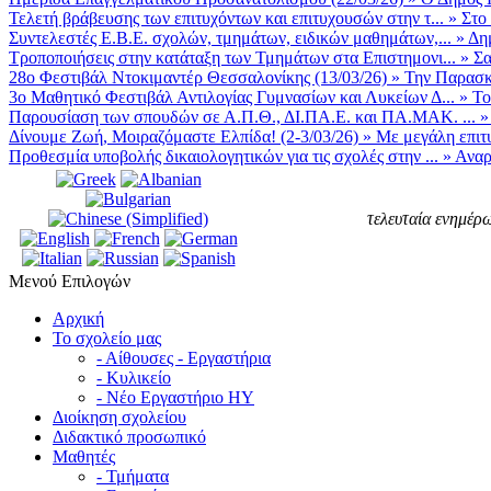
Τελετή βράβευσης των επιτυχόντων και επιτυχουσών στην τ...
»
Στο
Συντελεστές Ε.Β.Ε. σχολών, τμημάτων, ειδικών μαθημάτων,...
»
Δη
Τροποποιήσεις στην κατάταξη των Τμημάτων στα Επιστημονι...
»
Σα
28ο Φεστιβάλ Ντοκιμαντέρ Θεσσαλονίκης (13/03/26)
»
Την Παρασκε
3ο Μαθητικό Φεστιβάλ Αντιλογίας Γυμνασίων και Λυκείων Δ...
»
Το
Παρουσίαση των σπουδών σε Α.Π.Θ., ΔΙ.ΠΑ.Ε. και ΠΑ.ΜΑΚ. ...
Δίνουμε Ζωή, Μοιραζόμαστε Ελπίδα! (2-3/03/26)
»
Με μεγάλη επιτυ
Προθεσμία υποβολής δικαιολογητικών για τις σχολές στην ...
»
Αναρ
τελευταία ενημέρω
Μενού Επιλογών
Αρχική
Το σχολείο μας
- Αίθουσες - Εργαστήρια
- Κυλικείο
- Νέο Εργαστήριο ΗΥ
Διοίκηση σχολείου
Διδακτικό προσωπικό
Μαθητές
- Τμήματα