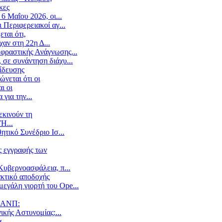
κες
6 Μαΐου 2026, οι...
 Περιφερειακοί αγ...
ται ότι,
αν στη 22η Δ...
κφραστικής Ανάγνωσης...
 σε συνάντηση διάχυ...
ίδευσης
νεται ότι οι
ι οι
για την...
εκινούν τη
Η...
τικό Συνέδριο Ισ...
ς εγγραφής των
Κυβερνοασφάλεια, π...
ακτικό αποδοχής
εγάλη γιορτή του Ope...
ΥΝΑΝΠ:
ικής Αστυνομίας:...
α