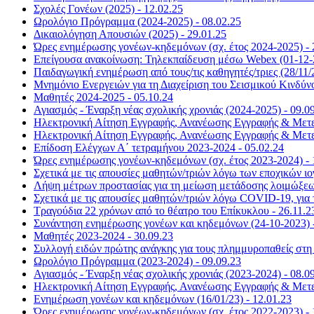
Σχολές Γονέων (2025) - 12.02.25
Ωρολόγιο Πρόγραμμα (2024-2025) - 08.02.25
Δικαιολόγηση Απουσιών (2025) - 29.01.25
Ώρες ενημέρωσης γονέων-κηδεμόνων (σχ. έτος 2024-2025) - 
Επείγουσα ανακοίνωση: Τηλεκπαίδευση μέσω Webex (01-12-2
Παιδαγωγική ενημέρωση από τους/τις καθηγητές/τριες (28/11/2
Μνημόνιο Ενεργειών για τη Διαχείριση του Σεισμικού Κινδύνο
Μαθητές 2024-2025 - 05.10.24
Αγιασμός - Έναρξη νέας σχολικής χρονιάς (2024-2025) - 09.0
Ηλεκτρονική Αίτηση Εγγραφής, Ανανέωσης Εγγραφής & Μετεγ
Ηλεκτρονική Αίτηση Εγγραφής, Ανανέωσης Εγγραφής & Μετεγ
Επίδοση Ελέγχων Α΄ τετραμήνου 2023-2024 - 05.02.24
Ώρες ενημέρωσης γονέων-κηδεμόνων (σχ. έτος 2023-2024) - 
Σχετικά με τις απουσίες μαθητών/τριών λόγω των εποχικών ι
Λήψη μέτρων προστασίας για τη μείωση μετάδοσης λοιμώξεων
Σχετικά με τις απουσίες μαθητών/τριών λόγω COVID-19, για τ
Τραγούδια 22 χρόνων από το θέατρο του Επίκυκλου - 26.11.2
Συνάντηση ενημέρωσης γονέων και κηδεμόνων (24-10-2023) -
Μαθητές 2023-2024 - 30.09.23
Συλλογή ειδών πρώτης ανάγκης για τους πλημμυροπαθείς στη 
Ωρολόγιο Πρόγραμμα (2023-2024) - 09.09.23
Αγιασμός - Έναρξη νέας σχολικής χρονιάς (2023-2024) - 08.0
Ηλεκτρονική Αίτηση Εγγραφής, Ανανέωσης Εγγραφής & Μετεγ
Ενημέρωση γονέων και κηδεμόνων (16/01/23) - 12.01.23
Ώρες ενημέρωσης γονέων-κηδεμόνων (σχ. έτος 2022-2023) - 