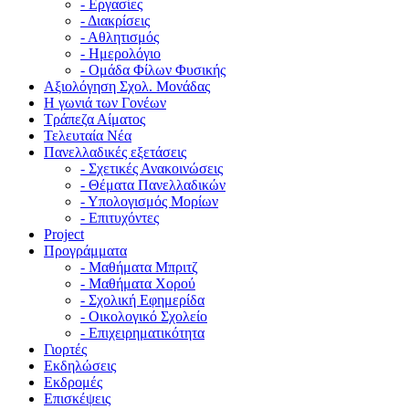
- Εργασίες
- Διακρίσεις
- Αθλητισμός
- Ημερολόγιο
- Ομάδα Φίλων Φυσικής
Αξιολόγηση Σχολ. Μονάδας
Η γωνιά των Γονέων
Τράπεζα Αίματος
Τελευταία Νέα
Πανελλαδικές εξετάσεις
- Σχετικές Ανακοινώσεις
- Θέματα Πανελλαδικών
- Υπολογισμός Μορίων
- Επιτυχόντες
Project
Προγράμματα
- Μαθήματα Μπριτζ
- Μαθήματα Χορού
- Σχολική Εφημερίδα
- Οικολογικό Σχολείο
- Επιχειρηματικότητα
Γιορτές
Εκδηλώσεις
Εκδρομές
Επισκέψεις