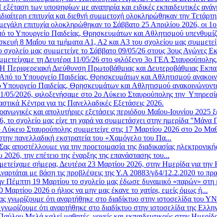
 εξέταση των υποψηφίων με αναπηρία και ειδικές εκπαιδευτικές ανάγ
ιδιαίτερη επιτυχία και διεθνή συμμετοχή ολοκληρώθηκαν την Τετάρτη 
μεγάλη επιτυχία ολοκληρώθηκαν το Σάββατο 25 Απριλίου 2026, οι 1οι
ό το Υπουργείο Παιδείας, Θρησκευμάτων και Αθλητισμού υπενθυμίζε
κευή 8 Μαΐου τα τμήματα Α1, Α2 και Α3 του σχολείου μας συμμετείχ
ο σχολείο μας συμμετείχε το Σάββατο 09/05/26 στους 3ους Αγώνες Ε
μμετείχαμε τη Δευτέρα 11/05/26 στο φιλόξενο 3ο ΓΕΛ Σταυρούπολης,
Η Περιφερειακή Διεύθυνση Πρωτοβάθμιας και Δευτεροβάθμιας Εκπα
Από το Υπουργείο Παιδείας, Θρησκευμάτων και Αθλητισμού ανακοινώ
 Υπουργείο Παιδείας, Θρησκευμάτων και Αθλητισμού ανακοινώνοντα
11/05/2026, φιλοξενήσαμε στο 2ο Λύκειο Σταυρούπολης την Υπηρεσία 
στικά Κέντρα για τις Πανελλαδικές Εξετάσεις 2026.
οαγωγικές και απολυτήριες εξετάσεις περιόδου Μαΐου-Ιουνίου 2025 ξ
6, το σχολείο μας είχε τη χαρά να συμμετάσχει στην ημερίδα "Μάνα Γ
 Λύκειο Σταυρούπολης συμμετείχε στις 17 Μαρτίου 2026 στο 2ο Μαθη
στην πανελλαδική εκστρατεία του «Χαμόγελο του Πα...
Σας αποστέλλουμε για την προετοιμασία της διαδικασίας ηλεκτρονική
2026, την επέτειο της έναρξης της επανάστασης του...
μετείχαμε σήμερα, Δευτέρα 23 Μαρτίου 2026, στην Ημερίδα για την 
ναρτάται με βάση τις προβλέψεις της Υ.Α 20883/γδ4/12.2.2020 το πρ
ν Πέμπτη 19 Μαρτίου το σχολείο μας έδωσε δυναμικό «παρών» στη μ
Μαρτίου 2026 ο ήλιος να μην μας έκανε το χατίρι, εμείς όμως ή...
ας γνωρίζουμε ότι αναρτήθηκε στο διαδίκτυο στην ιστοσελίδα του 
 γνωρίζουμε ότι αναρτήθηκε στο διαδίκτυο στην ιστοσελίδα της Ελλην
αύλου Μελά καλεί μαθητές, γονείς και εκπαιδευτικούς στην Ημερίδ