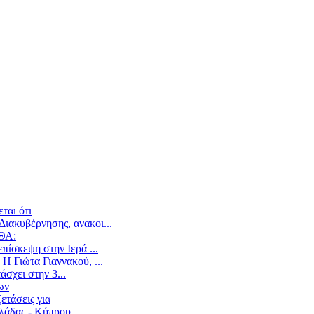
ται ότι
ιακυβέρνησης, ανακοι...
ΕΘΑ:
ίσκεψη στην Ιερά ...
Η Γιώτα Γιαννακού, ...
άσχει στην 3...
ων
ετάσεις για
άδας - Κύπρου,