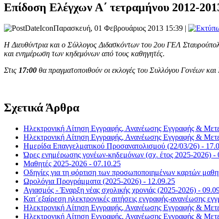
Επίδοση Ελέγχων Α΄ τετραμήνου 2012-201
Παρασκευή, 01 Φεβρουάριος 2013 15:39 |
Η Διευθύντρια και ο Σύλλογος Διδασκόντων του 2ου ΓΕΛ Σταυρούπο
και ενημέρωση των κηδεμόνων από τους καθηγητές.
Στις
17:00
θα πραγματοποιθούν οι εκλογές του Συλλόγου Γονέων και 
Σχετικά Άρθρα
Ηλεκτρονική Αίτηση Εγγραφής, Ανανέωσης Εγγραφής & Μετεγ
Ηλεκτρονική Αίτηση Εγγραφής, Ανανέωσης Εγγραφής & Μετεγ
Ημερίδα Επαγγελματικού Προσανατολισμού (22/03/26) - 17.
Ώρες ενημέρωσης γονέων-κηδεμόνων (σχ. έτος 2025-2026) - 
Μαθητές 2025-2026 - 07.10.25
Οδηγίες για τη φόρτιση των προσωποποιημένων καρτών μαθητ
Ωρολόγια Προγράμματα (2025-2026) - 12.09.25
Αγιασμός - Έναρξη νέας σχολικής χρονιάς (2025-2026) - 09.0
Κατ΄εξαίρεση ηλεκτρονικές αιτήσεις εγγραφής-ανανέωσης ε
Ηλεκτρονική Αίτηση Εγγραφής, Ανανέωσης Εγγραφής & Μετεγ
Ηλεκτρονική Αίτηση Εγγραφής, Ανανέωσης Εγγραφής & Μετεγ