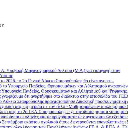
ΟΥ
»
Α. Υποβολή Μηχανογραφικού Δελτίου (Μ.Δ.) για εισαγωγή στην
Από τις
το 2026, το 2ο Γενικό Λύκειο Σταυρούπολης θα είναι ανοικτ...
 το Υπουργείο Παιδείας, Θρησκευμάτων και Αθλητισμού ανακοινώνε
 Υπουργεία Παιδείας, Θρησκευμάτων και Αθλητισμού και Ψηφιακής Δ
ς γνωρίζουμε ότι αναρτήθηκε στο διαδίκτυο στην ιστοσελίδα του ΓΕ
ο Λύκειο Σταυρούπολης πραγματοποίησε Διδακτική προσκυνηματική επ
σχολική μας εφημερίδα με τον τίτλο «Μαθητοφρένεια» κυκλοφόρησε! 
λείο μας, το 2ο ΓΕΛ Σταυρούπολης, είχε την ιδιαίτερη τιμή να συμμετ
οποιούνται οι οδηγίες και τα προγράμματα των υγειονομικών εξετάσε
 Σεπτέμβριο εκάστου σχολικού έτους διενεργούνται επαναληπτικές εξ
τά την ολοκλήρωση των Πανελλήνιων Αγώνων ΓΕ.Λ. & ΕΠΑ.Λ. Ελλ