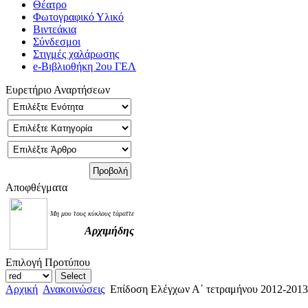
Θέατρο
Φωτογραφικό Υλικό
Βιντεάκια
Σύνδεσμοι
Στιγμές χαλάρωσης
e-Βιβλιοθήκη 2ου ΓΕΛ
Ευρετήριο Αναρτήσεων
Αποφθέγματα
Μη μου τους κύκλους τάραττε
Αρχιμήδης
Επιλογή Προτύπου
Αρχική
Ανακοινώσεις
Επίδοση Ελέγχων Α΄ τετραμήνου 2012-2013