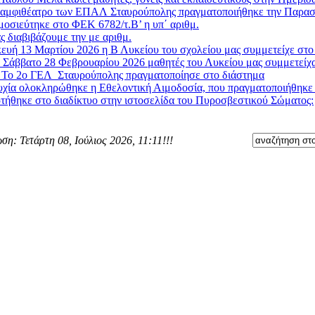
 αμφιθέατρο των ΕΠΑΛ Σταυρούπολης πραγματοποιήθηκε την Παρασκ
μοσιεύτηκε στο ΦΕΚ 6782/τ.Β’ η υπ΄ αριθμ.
ς διαβιβάζουμε την με αριθμ.
υή 13 Μαρτίου 2026 η Β Λυκείου του σχολείου μας συμμετείχε στο 
 Σάββατο 28 Φεβρουαρίου 2026 μαθητές του Λυκείου μας συμμετείχα
»
Το 2ο ΓΕΛ Σταυρούπολης πραγματοποίησε στο διάστημα
χία ολοκληρώθηκε η Εθελοντική Αιμοδοσία, που πραγματοποιήθηκε στ
τήθηκε στο διαδίκτυο στην ιστοσελίδα του Πυροσβεστικού Σώματος:
ση: Τετάρτη 08, Ιούλιος 2026, 11:11!!!