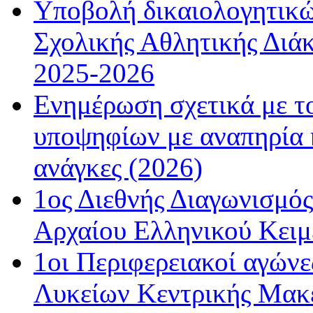
Υποβολή δικαιολογητικώ
Σχολικής Αθλητικής Διάκ
2025-2026
Ενημέρωση σχετικά με τ
υποψηφίων με αναπηρία κ
ανάγκες (2026)
1ος Διεθνής Διαγωνισμός
Αρχαίου Ελληνικού Κειμ
1οι Περιφερειακοί αγώνε
Λυκείων Κεντρικής Μακε