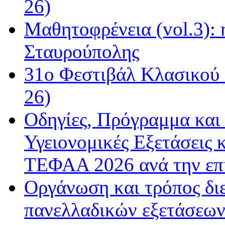
26)
Μαθητοφρένεια (vol.3):
Σταυρούπολης
31ο Φεστιβάλ Κλασικού 
26)
Οδηγίες, Πρόγραμμα και 
Υγειονομικές Εξετάσεις 
ΤΕΦΑΑ 2026 ανά την επ
Οργάνωση και τρόπος δι
πανελλαδικών εξετάσεω