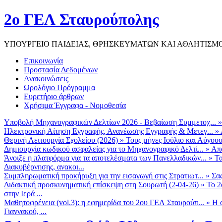
2ο ΓΕΛ Σταυρούπολης
ΥΠΟΥΡΓΕΙΟ ΠΑΙΔΕΙΑΣ, ΘΡΗΣΚΕΥΜΑΤΩΝ ΚΑΙ ΑΘΛΗΤΙΣΜ
Επικοινωνία
Προστασία Δεδομένων
Ανακοινώσεις
Ωρολόγιο Πρόγραμμα
Ευρετήριο άρθρων
Χρήσιμα Έγγραφα - Νομοθεσία
Υποβολή Μηχανογραφικών Δελτίων 2026 - Βεβαίωση Συμμετοχ...
Ηλεκτρονική Αίτηση Εγγραφής, Ανανέωσης Εγγραφής & Μετεγ...
»
Θερινή Λειτουργία Σχολείου (2026)
»
Τους μήνες Ιούλιο και Αύγουσ
Δημιουργία κωδικού ασφαλείας για το Μηχανογραφικό Δελτί...
»
Από
Άνοιξε η πλατφόρμα για τα αποτελέσματα των Πανελλαδικών...
»
Τα
Διακυβέρνησης, ανακοι...
Συμπληρωματική προκήρυξη για την εισαγωγή στις Στρατιωτ...
»
Σα
Διδακτική προσκυνηματική επίσκεψη στη Σουρωτή (2-04-26)
»
Το 2
στην Ιερά ...
Μαθητοφρένεια (vol.3): η εφημερίδα του 2ου ΓΕΛ Σταυρούπ...
»
Η 
Γιαννακού, ...