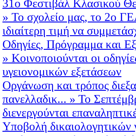
31ο Φεστιβάλ Κλασικού Θε
»
Το σχολείο μας, το 2ο ΓΕ
ιδιαίτερη τιμή να συμμετάσχ
Οδηγίες, Πρόγραμμα και Εξε
»
Κοινοποιούνται οι οδηγίε
υγειονομικών εξετάσεων
Οργάνωση και τρόπος διεξ
πανελλαδικ...
»
Το Σεπτέμβ
διενεργούνται επαναληπτικέ
Υποβολή δικαιολογητικών 