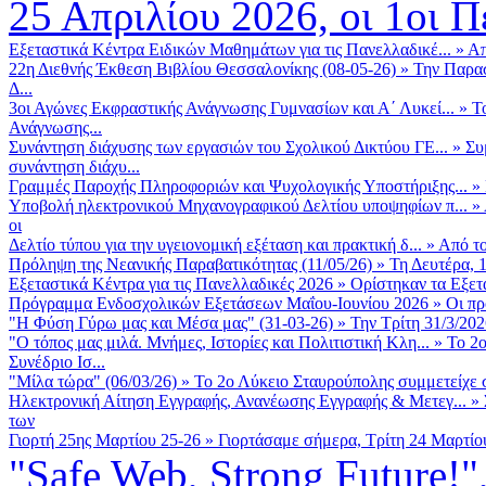
25 Απριλίου 2026, οι 1οι Πε
Εξεταστικά Κέντρα Ειδικών Μαθημάτων για τις Πανελλαδικέ...
»
Απ
22η Διεθνής Έκθεση Βιβλίου Θεσσαλονίκης (08-05-26)
»
Την Παρασ
Δ...
3οι Αγώνες Εκφραστικής Ανάγνωσης Γυμνασίων και Α΄ Λυκεί...
»
Τ
Ανάγνωσης...
Συνάντηση διάχυσης των εργασιών του Σχολικού Δικτύου ΓΕ...
»
Συ
συνάντηση διάχυ...
Γραμμές Παροχής Πληροφοριών και Ψυχολογικής Υποστήριξης...
»
Υποβολή ηλεκτρονικού Μηχανογραφικού Δελτίου υποψηφίων π...
»
οι
Δελτίο τύπου για την υγειονομική εξέταση και πρακτική δ...
»
Από το
Πρόληψη της Νεανικής Παραβατικότητας (11/05/26)
»
Τη Δευτέρα, 
Εξεταστικά Κέντρα για τις Πανελλαδικές 2026
»
Ορίστηκαν τα Εξετα
Πρόγραμμα Ενδοσχολικών Εξετάσεων Μαΐου-Ιουνίου 2026
»
Οι πρ
"Η Φύση Γύρω μας και Μέσα μας" (31-03-26)
»
Την Τρίτη 31/3/202
"Ο τόπος μας μιλά. Μνήμες, Ιστορίες και Πολιτιστική Κλη...
»
Το 2ο
Συνέδριο Ισ...
"Μίλα τώρα" (06/03/26)
»
Το 2ο Λύκειο Σταυρούπολης συμμετείχε 
Ηλεκτρονική Αίτηση Εγγραφής, Ανανέωσης Εγγραφής & Μετεγ...
»
των
Γιορτή 25ης Μαρτίου 25-26
»
Γιορτάσαμε σήμερα, Τρίτη 24 Μαρτίου 
"Safe Web, Strong Future!