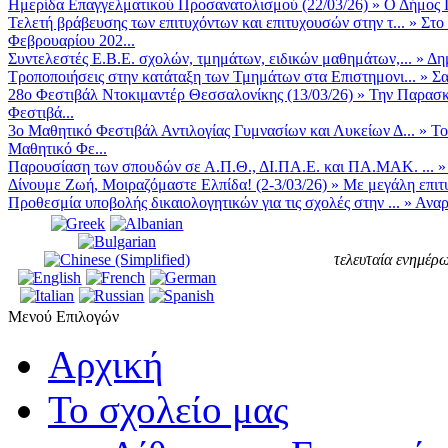
Ημερίδα Επαγγελματικού Προσανατολισμού (22/03/26)
»
Ο Δήμος Π
Τελετή βράβευσης των επιτυχόντων και επιτυχουσών στην τ...
»
Στο
Φεβρουαρίου 202...
Συντελεστές Ε.Β.Ε. σχολών, τμημάτων, ειδικών μαθημάτων,...
»
Δη
Τροποποιήσεις στην κατάταξη των Τμημάτων στα Επιστημονι...
»
Σα
28ο Φεστιβάλ Ντοκιμαντέρ Θεσσαλονίκης (13/03/26)
»
Την Παρασκε
Φεστιβά...
3ο Μαθητικό Φεστιβάλ Αντιλογίας Γυμνασίων και Λυκείων Δ...
»
Το
Μαθητικό Φε...
Παρουσίαση των σπουδών σε Α.Π.Θ., ΔΙ.ΠΑ.Ε. και ΠΑ.ΜΑΚ. ...
Δίνουμε Ζωή, Μοιραζόμαστε Ελπίδα! (2-3/03/26)
»
Με μεγάλη επιτυ
Προθεσμία υποβολής δικαιολογητικών για τις σχολές στην ...
»
Αναρ
τελευταία ενημέρω
Μενού Επιλογών
Αρχική
Το σχολείο μας