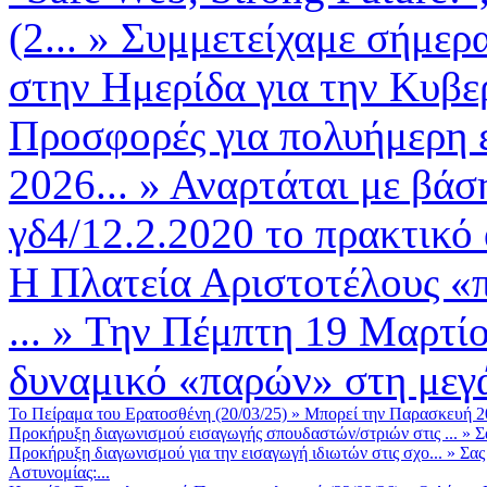
(2...
»
Συμμετείχαμε σήμερα
στην Ημερίδα για την Κυβερ
Προσφορές για πολυήμερη 
2026...
»
Αναρτάται με βάση
γδ4/12.2.2020 το πρακτικό
Η Πλατεία Αριστοτέλους «
...
»
Την Πέμπτη 19 Μαρτίο
δυναμικό «παρών» στη μεγά
Το Πείραμα του Ερατοσθένη (20/03/25)
»
Μπορεί την Παρασκευή 20 
Προκήρυξη διαγωνισμού εισαγωγής σπουδαστών/στριών στις ...
»
Σ
Προκήρυξη διαγωνισμού για την εισαγωγή ιδιωτών στις σχο...
»
Σας
Αστυνομίας:...