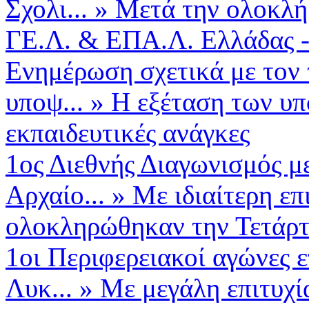
Σχολι...
»
Μετά την ολοκλ
ΓΕ.Λ. & ΕΠΑ.Λ. Ελλάδας -
Ενημέρωση σχετικά με τον
υποψ...
»
Η εξέταση των υπ
εκπαιδευτικές ανάγκες
1ος Διεθνής Διαγωνισμός μ
Αρχαίο...
»
Με ιδιαίτερη επ
ολοκληρώθηκαν την Τετάρτη
1οι Περιφερειακοί αγώνες 
Λυκ...
»
Με μεγάλη επιτυχ