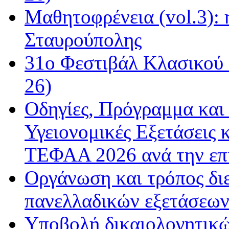
Μαθητοφρένεια (vol.3):
Σταυρούπολης
31ο Φεστιβάλ Κλασικού 
26)
Οδηγίες, Πρόγραμμα και 
Υγειονομικές Εξετάσεις 
ΤΕΦΑΑ 2026 ανά την επ
Οργάνωση και τρόπος δι
πανελλαδικών εξετάσεω
Υποβολή δικαιολογητικώ