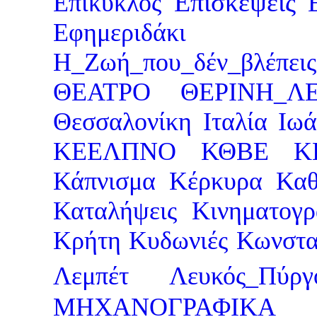
Επισκέψεις
Επίκυκλος
Εφημεριδάκι
Η_Ζωή_που_δέν_βλέπεις
ΘΕΑΤΡΟ
ΘΕΡΙΝΗ_ΛΕ
Θεσσαλονίκη
Ιταλία
Ιωά
ΚΕΕΛΠΝΟ
ΚΘΒΕ
Κ
Κάπνισμα
Κέρκυρα
Καθ
Καταλήψεις
Κινηματογρ
Κρήτη
Κυδωνιές
Κωνστα
Λεμπέτ
Λευκός_Πύργ
ΜΗΧΑΝΟΓΡΑΦΙΚΑ