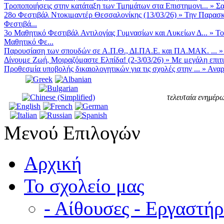
Τροποποιήσεις στην κατάταξη των Τμημάτων στα Επιστημονι...
»
Σα
28ο Φεστιβάλ Ντοκιμαντέρ Θεσσαλονίκης (13/03/26)
»
Την Παρασκε
Φεστιβά...
3ο Μαθητικό Φεστιβάλ Αντιλογίας Γυμνασίων και Λυκείων Δ...
»
Το
Μαθητικό Φε...
Παρουσίαση των σπουδών σε Α.Π.Θ., ΔΙ.ΠΑ.Ε. και ΠΑ.ΜΑΚ. ...
Δίνουμε Ζωή, Μοιραζόμαστε Ελπίδα! (2-3/03/26)
»
Με μεγάλη επιτυ
Προθεσμία υποβολής δικαιολογητικών για τις σχολές στην ...
»
Αναρ
τελευταία ενημέρω
Μενού Επιλογών
Αρχική
Το σχολείο μας
- Αίθουσες - Εργαστήρ