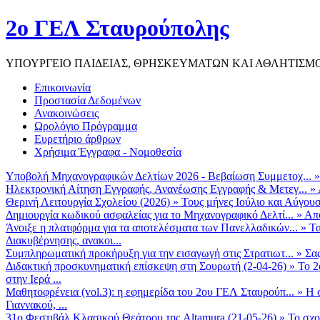
2ο ΓΕΛ Σταυρούπολης
ΥΠΟΥΡΓΕΙΟ ΠΑΙΔΕΙΑΣ, ΘΡΗΣΚΕΥΜΑΤΩΝ ΚΑΙ ΑΘΛΗΤΙΣΜ
Επικοινωνία
Προστασία Δεδομένων
Ανακοινώσεις
Ωρολόγιο Πρόγραμμα
Ευρετήριο άρθρων
Χρήσιμα Έγγραφα - Νομοθεσία
Υποβολή Μηχανογραφικών Δελτίων 2026 - Βεβαίωση Συμμετοχ...
Ηλεκτρονική Αίτηση Εγγραφής, Ανανέωσης Εγγραφής & Μετεγ...
»
Θερινή Λειτουργία Σχολείου (2026)
»
Τους μήνες Ιούλιο και Αύγουσ
Δημιουργία κωδικού ασφαλείας για το Μηχανογραφικό Δελτί...
»
Από
Άνοιξε η πλατφόρμα για τα αποτελέσματα των Πανελλαδικών...
»
Τα
Διακυβέρνησης, ανακοι...
Συμπληρωματική προκήρυξη για την εισαγωγή στις Στρατιωτ...
»
Σα
Διδακτική προσκυνηματική επίσκεψη στη Σουρωτή (2-04-26)
»
Το 2
στην Ιερά ...
Μαθητοφρένεια (vol.3): η εφημερίδα του 2ου ΓΕΛ Σταυρούπ...
»
Η 
Γιαννακού, ...
31ο Φεστιβάλ Κλασικού Θεάτρου της Altamura (21-05-26)
»
Το σχο