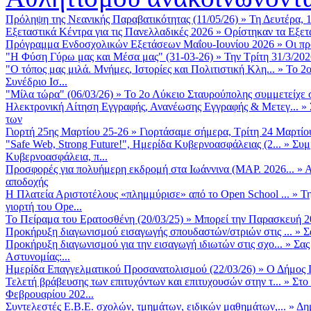
Πρόληψη της Νεανικής Παραβατικότητας (11/05/26)
»
Τη Δευτέρα, 
Εξεταστικά Κέντρα για τις Πανελλαδικές 2026
»
Ορίστηκαν τα Εξετα
Πρόγραμμα Ενδοσχολικών Εξετάσεων Μαΐου-Ιουνίου 2026
»
Οι πρ
"Η Φύση Γύρω μας και Μέσα μας" (31-03-26)
»
Την Τρίτη 31/3/202
"Ο τόπος μας μιλά. Μνήμες, Ιστορίες και Πολιτιστική Κλη...
»
Το 2ο
Συνέδριο Ισ...
"Μίλα τώρα" (06/03/26)
»
Το 2ο Λύκειο Σταυρούπολης συμμετείχε 
Ηλεκτρονική Αίτηση Εγγραφής, Ανανέωσης Εγγραφής & Μετεγ...
»
των
Γιορτή 25ης Μαρτίου 25-26
»
Γιορτάσαμε σήμερα, Τρίτη 24 Μαρτίου 
"Safe Web, Strong Future!", Ημερίδα Κυβερνοασφάλειας (2...
»
Συμ
Κυβερνοασφάλεια, π...
Προσφορές για πολυήμερη εκδρομή στα Ιωάννινα (ΜΑΡ. 2026...
»
Α
αποδοχής
Η Πλατεία Αριστοτέλους «πλημμύρισε» από το Open School ...
»
Τη
γιορτή του Ope...
Το Πείραμα του Ερατοσθένη (20/03/25)
»
Μπορεί την Παρασκευή 20 
Προκήρυξη διαγωνισμού εισαγωγής σπουδαστών/στριών στις ...
»
Σ
Προκήρυξη διαγωνισμού για την εισαγωγή ιδιωτών στις σχο...
»
Σας
Αστυνομίας:...
Ημερίδα Επαγγελματικού Προσανατολισμού (22/03/26)
»
Ο Δήμος Π
Τελετή βράβευσης των επιτυχόντων και επιτυχουσών στην τ...
»
Στο
Φεβρουαρίου 202...
Συντελεστές Ε.Β.Ε. σχολών, τμημάτων, ειδικών μαθημάτων,...
»
Δη