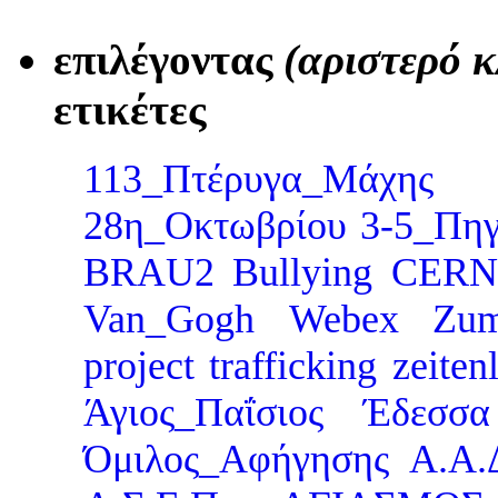
επιλέγοντας
(αριστερό κ
ετικέτες
113_Πτέρυγα_Μάχης
28η_Οκτωβρίου
3-5_Πηγ
BRAU2
Bullying
CERN
Van_Gogh
Webex
Zu
project
trafficking
zeiten
Άγιος_Παΐσιος
Έδεσσα
Όμιλος_Αφήγησης
Α.Α.