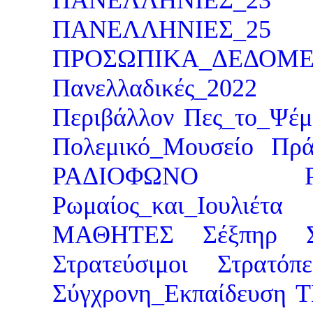
ΠΑΝΕΛΛΗΝΙΕΣ_25
ΠΡΟΣΩΠΙΚΑ_ΔΕΔΟΜ
Πανελλαδικές_2022
Περιβάλλον
Πες_το_Ψέμ
Πολεμικό_Μουσείο
Πρά
ΡΑΔΙΟΦΩΝΟ
Ρωμαίος_και_Ιουλιέτα
ΜΑΘΗΤΕΣ
Σέξπηρ
Στρατεύσιμοι
Στρατόπ
Σύγχρονη_Εκπαίδευση