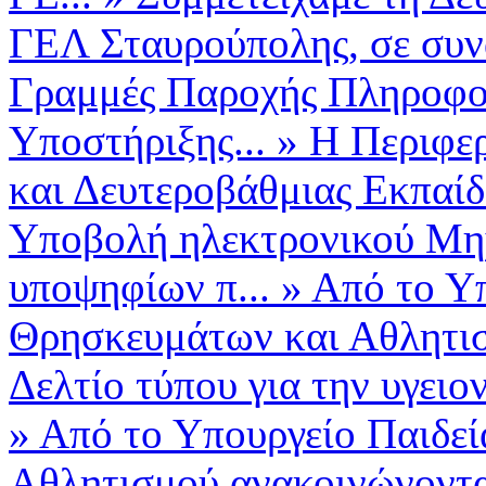
ΓΕΛ Σταυρούπολης, σε συνά
Γραμμές Παροχής Πληροφο
Υποστήριξης...
»
Η Περιφε
και Δευτεροβάθμιας Εκπαί
Υποβολή ηλεκτρονικού Μη
υποψηφίων π...
»
Από το Υπ
Θρησκευμάτων και Αθλητισ
Δελτίο τύπου για την υγειο
»
Από το Υπουργείο Παιδεί
Αθλητισμού ανακοινώνοντα