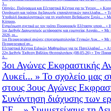
3...
Οδηγίες, Πρόγραμμα και Εξεταστικά Κέντρα για τις Υγειον...
»
Κοιν
Οργάνωση και τρόπος διεξαγωγής επαναληπτικών πανελλαδικ...
»
Το
Υποβολή δικαιολογητικών για τη χορήγηση Βεβαίωσης Σχολι...
»
Με
Κύπρου,
Ενημέρωση σχετικά με τον τρόπο Προφορικής Εξέτασης υποψ...
»
Η
1ος Διεθνής Διαγωνισμός μετάφρασης και ερμηνείας Αρχαίο...
»
Με 
2026, οι...
1οι Περιφερειακοί αγώνες επιχειρηματολογίας Γενικών Λυκ...
»
Με 
Περιφερειακοί αγ...
Εξεταστικά Κέντρα Ειδικών Μαθημάτων για τις Πανελλαδικέ...
»
Απ
22η Διεθνής Έκθεση Βιβλίου Θεσσαλονίκης (08-05-26)
»
Την Παρασ
Δ...
3οι Αγώνες Εκφραστικής Α
Λυκεί...
»
Το σχολείο μας σ
στους 3ους Αγώνες Εκφραστ
Συνάντηση διάχυσης των ερ
ΓΕ...
»
Συμμετείχαμε τη Δε