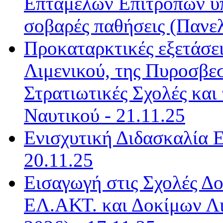
Επταμελών Επιτροπών υ
σοβαρές παθήσεις (Πανελ
Προκαταρκτικές εξετάσει
Λιμενικού, της Πυροσβεσ
Στρατιωτικές Σχολές και
Ναυτικού - 21.11.25
Ενισχυτική Διδασκαλία 
20.11.25
Εισαγωγή στις Σχολές Δ
ΕΛ.ΑΚΤ. και Δοκίμων Λ