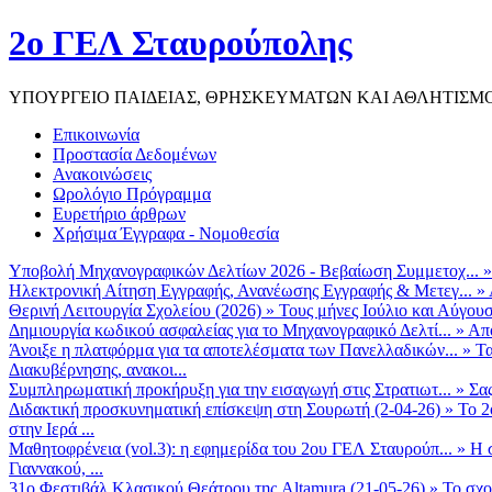
2ο ΓΕΛ Σταυρούπολης
ΥΠΟΥΡΓΕΙΟ ΠΑΙΔΕΙΑΣ, ΘΡΗΣΚΕΥΜΑΤΩΝ ΚΑΙ ΑΘΛΗΤΙΣΜ
Επικοινωνία
Προστασία Δεδομένων
Ανακοινώσεις
Ωρολόγιο Πρόγραμμα
Ευρετήριο άρθρων
Χρήσιμα Έγγραφα - Νομοθεσία
Υποβολή Μηχανογραφικών Δελτίων 2026 - Βεβαίωση Συμμετοχ...
Ηλεκτρονική Αίτηση Εγγραφής, Ανανέωσης Εγγραφής & Μετεγ...
»
Θερινή Λειτουργία Σχολείου (2026)
»
Τους μήνες Ιούλιο και Αύγουσ
Δημιουργία κωδικού ασφαλείας για το Μηχανογραφικό Δελτί...
»
Από
Άνοιξε η πλατφόρμα για τα αποτελέσματα των Πανελλαδικών...
»
Τα
Διακυβέρνησης, ανακοι...
Συμπληρωματική προκήρυξη για την εισαγωγή στις Στρατιωτ...
»
Σα
Διδακτική προσκυνηματική επίσκεψη στη Σουρωτή (2-04-26)
»
Το 2
στην Ιερά ...
Μαθητοφρένεια (vol.3): η εφημερίδα του 2ου ΓΕΛ Σταυρούπ...
»
Η 
Γιαννακού, ...
31ο Φεστιβάλ Κλασικού Θεάτρου της Altamura (21-05-26)
»
Το σχο