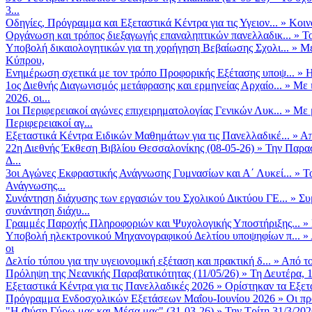
3...
Οδηγίες, Πρόγραμμα και Εξεταστικά Κέντρα για τις Υγειον...
»
Κοιν
Οργάνωση και τρόπος διεξαγωγής επαναληπτικών πανελλαδικ...
»
Το
Υποβολή δικαιολογητικών για τη χορήγηση Βεβαίωσης Σχολι...
»
Με
Κύπρου,
Ενημέρωση σχετικά με τον τρόπο Προφορικής Εξέτασης υποψ...
»
Η
1ος Διεθνής Διαγωνισμός μετάφρασης και ερμηνείας Αρχαίο...
»
Με 
2026, οι...
1οι Περιφερειακοί αγώνες επιχειρηματολογίας Γενικών Λυκ...
»
Με 
Περιφερειακοί αγ...
Εξεταστικά Κέντρα Ειδικών Μαθημάτων για τις Πανελλαδικέ...
»
Απ
22η Διεθνής Έκθεση Βιβλίου Θεσσαλονίκης (08-05-26)
»
Την Παρασ
Δ...
3οι Αγώνες Εκφραστικής Ανάγνωσης Γυμνασίων και Α΄ Λυκεί...
»
Τ
Ανάγνωσης...
Συνάντηση διάχυσης των εργασιών του Σχολικού Δικτύου ΓΕ...
»
Συ
συνάντηση διάχυ...
Γραμμές Παροχής Πληροφοριών και Ψυχολογικής Υποστήριξης...
»
Υποβολή ηλεκτρονικού Μηχανογραφικού Δελτίου υποψηφίων π...
»
οι
Δελτίο τύπου για την υγειονομική εξέταση και πρακτική δ...
»
Από το
Πρόληψη της Νεανικής Παραβατικότητας (11/05/26)
»
Τη Δευτέρα, 
Εξεταστικά Κέντρα για τις Πανελλαδικές 2026
»
Ορίστηκαν τα Εξετα
Πρόγραμμα Ενδοσχολικών Εξετάσεων Μαΐου-Ιουνίου 2026
»
Οι πρ
"Η Φύση Γύρω μας και Μέσα μας" (31-03-26)
»
Την Τρίτη 31/3/202