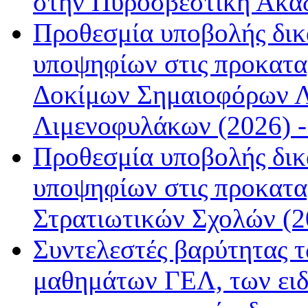
στην Πυροσβεστική Ακαδ
Προθεσμία υποβολής δικ
υποψηφίων στις προκατα
Δοκίμων Σημαιοφόρων Λ
Λιμενοφυλάκων (2026) -
Προθεσμία υποβολής δικ
υποψηφίων στις προκαταρ
Στρατιωτικών Σχολών (20
Συντελεστές βαρύτητας 
μαθημάτων ΓΕΛ, των ει