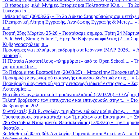
"Ο τόπος μας μιλά. Μνήμες, Ιστορίες και Πολιτιστική Κλη...
»
Το 2ο
Συνέδριο Ισ...
"Μίλα τώρα" (06/03/26)
»
Το 2ο Λύκειο Σταυρούπολης συμμετείχε 
Ηλεκτρονική Αίτηση Εγγραφής, Ανανέωσης Εγγραφής & Μετεγ...
»
των
Γιορτή 25ης Μαρτίου 25-26
»
Γιορτάσαμε σήμερα, Τρίτη 24 Μαρτίου 
"Safe Web, Strong Future!", Ημερίδα Κυβερνοασφάλειας (2...
»
Συμ
Κυβερνοασφάλεια, π...
Προσφορές για πολυήμερη εκδρομή στα Ιωάννινα (ΜΑΡ. 2026...
»
Α
αποδοχής
Η Πλατεία Αριστοτέλους «πλημμύρισε» από το Open School ...
»
Τη
γιορτή του Ope...
Το Πείραμα του Ερατοσθένη (20/03/25)
»
Μπορεί την Παρασκευή 20 
Προκήρυξη διαγωνισμού εισαγωγής σπουδαστών/στριών στις ...
»
Σ
Προκήρυξη διαγωνισμού για την εισαγωγή ιδιωτών στις σχο...
»
Σας
Αστυνομίας:...
Ημερίδα Επαγγελματικού Προσανατολισμού (22/03/26)
»
Ο Δήμος Π
Τελετή βράβευσης των επιτυχόντων και επιτυχουσών στην τ...
»
Στο
Φεβρουαρίου 202...
Συντελεστές Ε.Β.Ε. σχολών, τμημάτων, ειδικών μαθημάτων,...
»
Δη
Τροποποιήσεις στην κατάταξη των Τμημάτων στα Επιστημονι...
»
Σα
28ο Φεστιβάλ Ντοκιμαντέρ Θεσσαλονίκης (13/03/26)
»
Την Παρασκε
Φεστιβά...
3ο Μαθητικό Φεστιβάλ Αντιλογίας Γυμνασίων και Λυκείων Δ...
»
Το