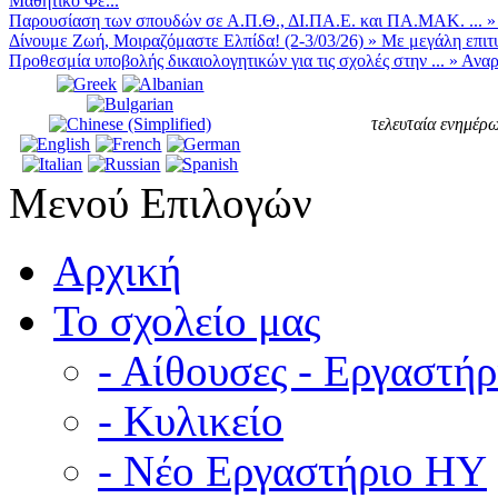
Μαθητικό Φε...
Παρουσίαση των σπουδών σε Α.Π.Θ., ΔΙ.ΠΑ.Ε. και ΠΑ.ΜΑΚ. ...
Δίνουμε Ζωή, Μοιραζόμαστε Ελπίδα! (2-3/03/26)
»
Με μεγάλη επιτυ
Προθεσμία υποβολής δικαιολογητικών για τις σχολές στην ...
»
Αναρ
τελευταία ενημέρω
Μενού Επιλογών
Αρχική
Το σχολείο μας
- Αίθουσες - Εργαστήρ
- Κυλικείο
- Νέο Εργαστήριο ΗΥ