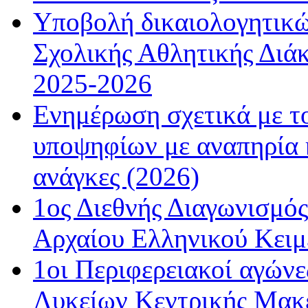
Υποβολή δικαιολογητικώ
Σχολικής Αθλητικής Διάκ
2025-2026
Ενημέρωση σχετικά με τ
υποψηφίων με αναπηρία κ
ανάγκες (2026)
1ος Διεθνής Διαγωνισμός
Αρχαίου Ελληνικού Κειμ
1οι Περιφερειακοί αγώνε
Λυκείων Κεντρικής Μακε