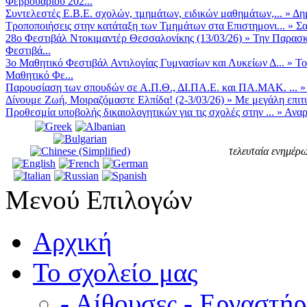
Φεβρουαρίου 202...
Συντελεστές Ε.Β.Ε. σχολών, τμημάτων, ειδικών μαθημάτων,...
»
Δη
Τροποποιήσεις στην κατάταξη των Τμημάτων στα Επιστημονι...
»
Σα
28ο Φεστιβάλ Ντοκιμαντέρ Θεσσαλονίκης (13/03/26)
»
Την Παρασκε
Φεστιβά...
3ο Μαθητικό Φεστιβάλ Αντιλογίας Γυμνασίων και Λυκείων Δ...
»
Το
Μαθητικό Φε...
Παρουσίαση των σπουδών σε Α.Π.Θ., ΔΙ.ΠΑ.Ε. και ΠΑ.ΜΑΚ. ...
Δίνουμε Ζωή, Μοιραζόμαστε Ελπίδα! (2-3/03/26)
»
Με μεγάλη επιτυ
Προθεσμία υποβολής δικαιολογητικών για τις σχολές στην ...
»
Αναρ
τελευταία ενημέρω
Μενού Επιλογών
Αρχική
Το σχολείο μας
- Αίθουσες - Εργαστήρ