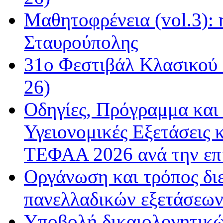
Μαθητοφρένεια (vol.3):
Σταυρούπολης
31ο Φεστιβάλ Κλασικού 
26)
Οδηγίες, Πρόγραμμα και 
Υγειονομικές Εξετάσεις 
ΤΕΦΑΑ 2026 ανά την επ
Οργάνωση και τρόπος δι
πανελλαδικών εξετάσεω
Υποβολή δικαιολογητικώ