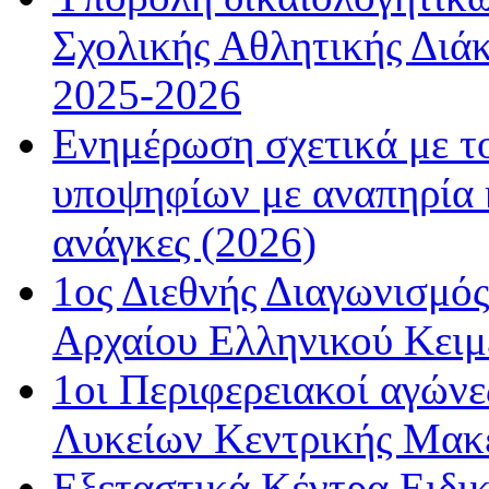
Σχολικής Αθλητικής Διάκ
2025-2026
Ενημέρωση σχετικά με τ
υποψηφίων με αναπηρία κ
ανάγκες (2026)
1ος Διεθνής Διαγωνισμός
Αρχαίου Ελληνικού Κειμ
1οι Περιφερειακοί αγώνε
Λυκείων Κεντρικής Μακε
Εξεταστικά Κέντρα Ειδι