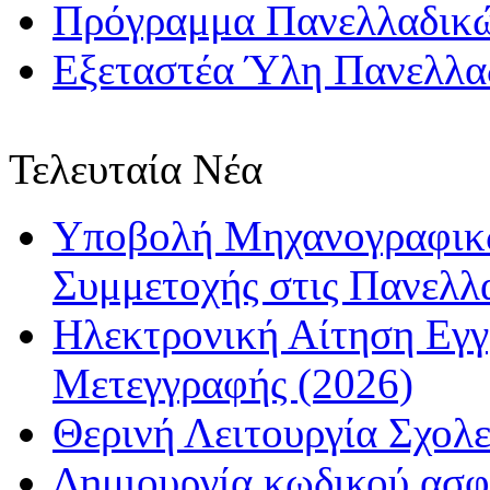
Πρόγραμμα Πανελλαδικώ
Εξεταστέα Ύλη Πανελλαδ
Τελευταία Νέα
Υποβολή Μηχανογραφικώ
Συμμετοχής στις Πανελλ
Ηλεκτρονική Αίτηση Εγ
Μετεγγραφής (2026)
Θερινή Λειτουργία Σχολε
Δημιουργία κωδικού ασφ