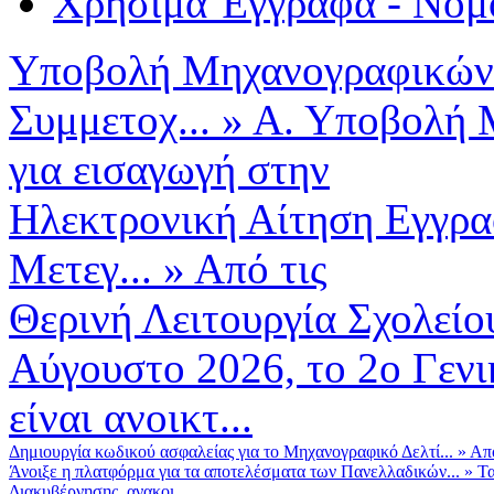
Χρήσιμα Έγγραφα - Νομ
Υποβολή Μηχανογραφικών 
Συμμετοχ...
»
Α. Υποβολή 
για εισαγωγή στην
Ηλεκτρονική Αίτηση Εγγρα
Μετεγ...
»
Από τις
Θερινή Λειτουργία Σχολείο
Αύγουστο 2026, το 2ο Γεν
είναι ανοικτ...
Δημιουργία κωδικού ασφαλείας για το Μηχανογραφικό Δελτί...
»
Από
Άνοιξε η πλατφόρμα για τα αποτελέσματα των Πανελλαδικών...
»
Τα
Διακυβέρνησης, ανακοι...