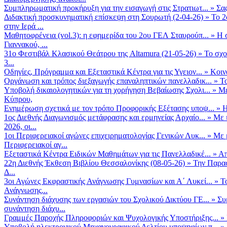
Συμπληρωματική προκήρυξη για την εισαγωγή στις Στρατιωτ...
»
Σα
Διδακτική προσκυνηματική επίσκεψη στη Σουρωτή (2-04-26)
»
Το 2
στην Ιερά ...
Μαθητοφρένεια (vol.3): η εφημερίδα του 2ου ΓΕΛ Σταυρούπ...
»
Η 
Γιαννακού, ...
31ο Φεστιβάλ Κλασικού Θεάτρου της Altamura (21-05-26)
»
Το σχο
3...
Οδηγίες, Πρόγραμμα και Εξεταστικά Κέντρα για τις Υγειον...
»
Κοιν
Οργάνωση και τρόπος διεξαγωγής επαναληπτικών πανελλαδικ...
»
Το
Υποβολή δικαιολογητικών για τη χορήγηση Βεβαίωσης Σχολι...
»
Με
Κύπρου,
Ενημέρωση σχετικά με τον τρόπο Προφορικής Εξέτασης υποψ...
»
Η
1ος Διεθνής Διαγωνισμός μετάφρασης και ερμηνείας Αρχαίο...
»
Με 
2026, οι...
1οι Περιφερειακοί αγώνες επιχειρηματολογίας Γενικών Λυκ...
»
Με 
Περιφερειακοί αγ...
Εξεταστικά Κέντρα Ειδικών Μαθημάτων για τις Πανελλαδικέ...
»
Απ
22η Διεθνής Έκθεση Βιβλίου Θεσσαλονίκης (08-05-26)
»
Την Παρασ
Δ...
3οι Αγώνες Εκφραστικής Ανάγνωσης Γυμνασίων και Α΄ Λυκεί...
»
Τ
Ανάγνωσης...
Συνάντηση διάχυσης των εργασιών του Σχολικού Δικτύου ΓΕ...
»
Συ
συνάντηση διάχυ...
Γραμμές Παροχής Πληροφοριών και Ψυχολογικής Υποστήριξης...
»
Υποβολή ηλεκτρονικού Μηχανογραφικού Δελτίου υποψηφίων π...
»