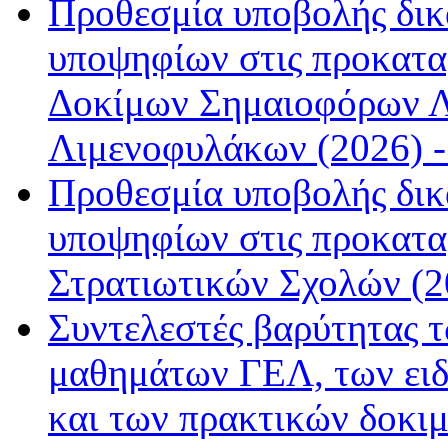
Προθεσμία υποβολής δικ
υποψηφίων στις προκατα
Δοκίμων Σημαιοφόρων Λ
Λιμενοφυλάκων (2026) -
Προθεσμία υποβολής δικ
υποψηφίων στις προκαταρ
Στρατιωτικών Σχολών (20
Συντελεστές βαρύτητας 
μαθημάτων ΓΕΛ, των ει
και των πρακτικών δοκιμ