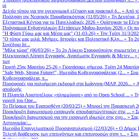
οι
Δελτίο τύπου για την υγειονομική εξέταση και πρακτική δ...
»
Από το
Πρόληψη της Νεανικής Παραβατικότητας (11/05/26)
»
Τη Δευτέρα, 
Εξεταστικά Κέντρα για τις Πανελλαδικές 2026
»
Ορίστηκαν τα Εξετα
Πρόγραμμα Ενδοσχολικών Εξετάσεων Μαΐου-Ιουνίου 2026
»
Οι πρ
"Η Φύση Γύρω μας και Μέσα μας" (31-03-26)
»
Την Τρίτη 31/3/202
"Ο τόπος μας μιλά. Μνήμες, Ιστορίες και Πολιτιστική Κλη...
»
Το 2ο
Συνέδριο Ισ...
"Μίλα τώρα" (06/03/26)
»
Το 2ο Λύκειο Σταυρούπολης συμμετείχε 
Ηλεκτρονική Αίτηση Εγγραφής, Ανανέωσης Εγγραφής & Μετεγ...
»
των
Γιορτή 25ης Μαρτίου 25-26
»
Γιορτάσαμε σήμερα, Τρίτη 24 Μαρτίου 
"Safe Web, Strong Future!", Ημερίδα Κυβερνοασφάλειας (2...
»
Συμ
Κυβερνοασφάλεια, π...
Προσφορές για πολυήμερη εκδρομή στα Ιωάννινα (ΜΑΡ. 2026...
»
Α
αποδοχής
Η Πλατεία Αριστοτέλους «πλημμύρισε» από το Open School ...
»
Τη
γιορτή του Ope...
Το Πείραμα του Ερατοσθένη (20/03/25)
»
Μπορεί την Παρασκευή 20 
Προκήρυξη διαγωνισμού εισαγωγής σπουδαστών/στριών στις ...
»
Σ
Προκήρυξη διαγωνισμού για την εισαγωγή ιδιωτών στις σχο...
»
Σας
Αστυνομίας:...
Ημερίδα Επαγγελματικού Προσανατολισμού (22/03/26)
»
Ο Δήμος Π
Τελετή βράβευσης των επιτυχόντων και επιτυχουσών στην τ...
»
Στο