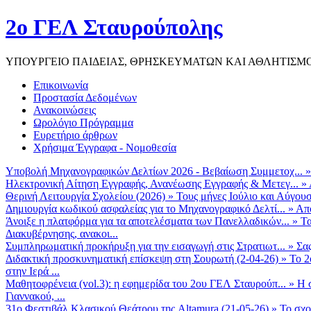
2ο ΓΕΛ Σταυρούπολης
ΥΠΟΥΡΓΕΙΟ ΠΑΙΔΕΙΑΣ, ΘΡΗΣΚΕΥΜΑΤΩΝ ΚΑΙ ΑΘΛΗΤΙΣΜ
Επικοινωνία
Προστασία Δεδομένων
Ανακοινώσεις
Ωρολόγιο Πρόγραμμα
Ευρετήριο άρθρων
Χρήσιμα Έγγραφα - Νομοθεσία
Υποβολή Μηχανογραφικών Δελτίων 2026 - Βεβαίωση Συμμετοχ...
Ηλεκτρονική Αίτηση Εγγραφής, Ανανέωσης Εγγραφής & Μετεγ...
»
Θερινή Λειτουργία Σχολείου (2026)
»
Τους μήνες Ιούλιο και Αύγουσ
Δημιουργία κωδικού ασφαλείας για το Μηχανογραφικό Δελτί...
»
Από
Άνοιξε η πλατφόρμα για τα αποτελέσματα των Πανελλαδικών...
»
Τα
Διακυβέρνησης, ανακοι...
Συμπληρωματική προκήρυξη για την εισαγωγή στις Στρατιωτ...
»
Σα
Διδακτική προσκυνηματική επίσκεψη στη Σουρωτή (2-04-26)
»
Το 2
στην Ιερά ...
Μαθητοφρένεια (vol.3): η εφημερίδα του 2ου ΓΕΛ Σταυρούπ...
»
Η 
Γιαννακού, ...
31ο Φεστιβάλ Κλασικού Θεάτρου της Altamura (21-05-26)
»
Το σχο