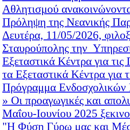
Αθλητισμού ανακοινώνοντα
Πρόληψη της Νεανικής Παρ
Δευτέρα, 11/05/2026, φιλο
Σταυρούπολης την Υπηρεσία
Εξεταστικά Κέντρα για τις
τα Εξεταστικά Κέντρα για τ
Πρόγραμμα Ενδοσχολικών 
»
Οι προαγωγικές και απολυ
Μαΐου-Ιουνίου 2025 ξεκινο
"Η Φύση Γύρω μας και Μέσ