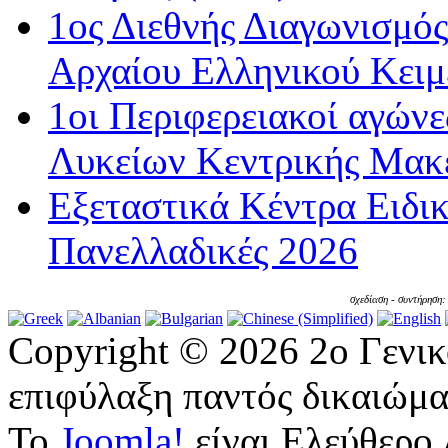
1ος Διεθνής Διαγωνισμός
Αρχαίου Ελληνικού Κειμ
1οι Περιφερειακοί αγώνε
Λυκείων Κεντρικής Μακε
Εξεταστικά Κέντρα Ειδι
Πανελλαδικές 2026
σχεδίαση - συντήρηση
Copyright © 2026 2ο Γενι
επιφύλαξη παντός δικαιώμα
Το
Joomla!
είναι Ελεύθερο 