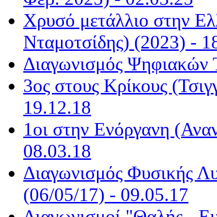
Χρυσό μετάλλιο στην Ελ
Νταμοτσίδης) (2023) - 1
Διαγωνισμός Ψηφιακών Τα
3ος στους Κρίκους (Τσιγ
19.12.18
1οι στην Ενόργανη (Αναν
08.03.18
Διαγωνισμός Φυσικής Λυ
(06/05/17) - 09.05.17
Διαγωνισμοί "Θαλής - Ε