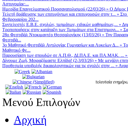
Αστυνομίας:...
Ημερίδα Επαγγελματικού Προσανατολισμού (22/03/26)
»
Ο Δήμος Π
Τελετή βράβευσης των επιτυχόντων και επιτυχουσών στην τ...
»
Στο
Φεβρουαρίου 202...
Συντελεστές Ε.Β.Ε. σχολών, τμημάτων, ειδικών μαθημάτων,...
»
Δη
Τροποποιήσεις στην κατάταξη των Τμημάτων στα Επιστημονι...
»
Σα
28ο Φεστιβάλ Ντοκιμαντέρ Θεσσαλονίκης (13/03/26)
»
Την Παρασκε
Φεστιβά...
3ο Μαθητικό Φεστιβάλ Αντιλογίας Γυμνασίων και Λυκείων Δ...
»
Το
Μαθητικό Φε...
Παρουσίαση των σπουδών σε Α.Π.Θ., ΔΙ.ΠΑ.Ε. και ΠΑ.ΜΑΚ. ...
Δίνουμε Ζωή, Μοιραζόμαστε Ελπίδα! (2-3/03/26)
»
Με μεγάλη επιτυ
Προθεσμία υποβολής δικαιολογητικών για τις σχολές στην ...
»
Αναρ
τελευταία ενημέρω
Μενού Επιλογών
Αρχική