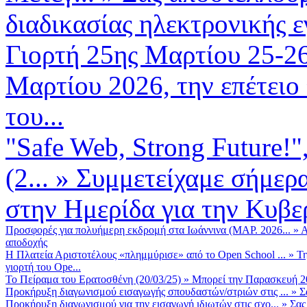
διαδικασίας ηλεκτρονικής 
Γιορτή 25ης Μαρτίου 25-2
Μαρτίου 2026, την επέτειο
του...
"Safe Web, Strong Future!
(2...
»
Συμμετείχαμε σήμερα
στην Ημερίδα για την Κυβερ
Προσφορές για πολυήμερη εκδρομή στα Ιωάννινα (ΜΑΡ. 2026...
»
Α
αποδοχής
Η Πλατεία Αριστοτέλους «πλημμύρισε» από το Open School ...
»
Τη
γιορτή του Ope...
Το Πείραμα του Ερατοσθένη (20/03/25)
»
Μπορεί την Παρασκευή 20 
Προκήρυξη διαγωνισμού εισαγωγής σπουδαστών/στριών στις ...
»
Σ
Προκήρυξη διαγωνισμού για την εισαγωγή ιδιωτών στις σχο...
»
Σας