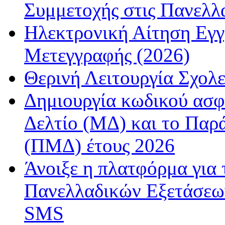
Συμμετοχής στις Πανελλ
Ηλεκτρονική Αίτηση Εγ
Μετεγγραφής (2026)
Θερινή Λειτουργία Σχολε
Δημιουργία κωδικού ασφ
Δελτίο (ΜΔ) και το Παρ
(ΠΜΔ) έτους 2026
Άνοιξε η πλατφόρμα για
Πανελλαδικών Εξετάσεω
SMS