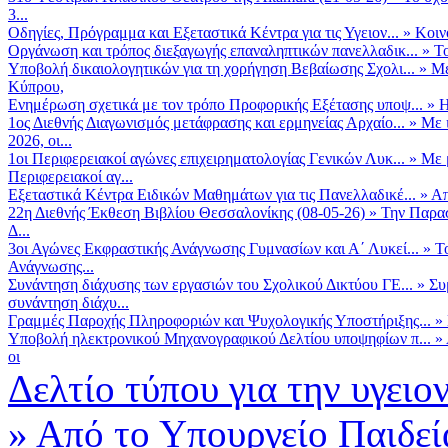
3...
Οδηγίες, Πρόγραμμα και Εξεταστικά Κέντρα για τις Υγειον...
»
Κοιν
Οργάνωση και τρόπος διεξαγωγής επαναληπτικών πανελλαδικ...
»
Το
Υποβολή δικαιολογητικών για τη χορήγηση Βεβαίωσης Σχολι...
»
Με
Κύπρου,
Ενημέρωση σχετικά με τον τρόπο Προφορικής Εξέτασης υποψ...
»
Η
1ος Διεθνής Διαγωνισμός μετάφρασης και ερμηνείας Αρχαίο...
»
Με 
2026, οι...
1οι Περιφερειακοί αγώνες επιχειρηματολογίας Γενικών Λυκ...
»
Με 
Περιφερειακοί αγ...
Εξεταστικά Κέντρα Ειδικών Μαθημάτων για τις Πανελλαδικέ...
»
Απ
22η Διεθνής Έκθεση Βιβλίου Θεσσαλονίκης (08-05-26)
»
Την Παρασ
Δ...
3οι Αγώνες Εκφραστικής Ανάγνωσης Γυμνασίων και Α΄ Λυκεί...
»
Τ
Ανάγνωσης...
Συνάντηση διάχυσης των εργασιών του Σχολικού Δικτύου ΓΕ...
»
Συ
συνάντηση διάχυ...
Γραμμές Παροχής Πληροφοριών και Ψυχολογικής Υποστήριξης...
»
Υποβολή ηλεκτρονικού Μηχανογραφικού Δελτίου υποψηφίων π...
»
οι
Δελτίο τύπου για την υγειο
»
Από το Υπουργείο Παιδεί