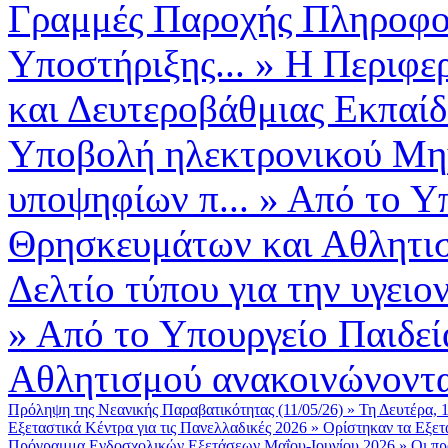
Γραμμές Παροχής Πληροφο
Υποστήριξης...
»
Η Περιφε
και Δευτεροβάθμιας Εκπαί
Υποβολή ηλεκτρονικού Μη
υποψηφίων π...
»
Από το Υπ
Θρησκευμάτων και Αθλητισ
Δελτίο τύπου για την υγειο
»
Από το Υπουργείο Παιδεί
Αθλητισμού ανακοινώνοντα
Πρόληψη της Νεανικής Παραβατικότητας (11/05/26)
»
Τη Δευτέρα, 
Εξεταστικά Κέντρα για τις Πανελλαδικές 2026
»
Ορίστηκαν τα Εξετα
Πρόγραμμα Ενδοσχολικών Εξετάσεων Μαΐου-Ιουνίου 2026
»
Οι πρ