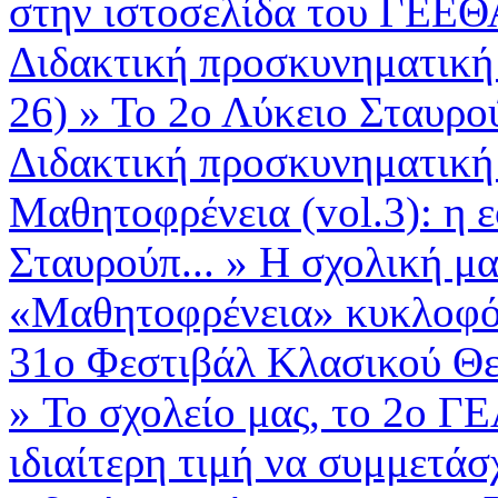
στην ιστοσελίδα του ΓΕΕΘ
Διδακτική προσκυνηματική
26)
»
Το 2ο Λύκειο Σταυρο
Διδακτική προσκυνηματική 
Μαθητοφρένεια (vol.3): η 
Σταυρούπ...
»
Η σχολική μα
«Μαθητοφρένεια» κυκλοφόρ
31ο Φεστιβάλ Κλασικού Θε
»
Το σχολείο μας, το 2ο ΓΕ
ιδιαίτερη τιμή να συμμετάσχ