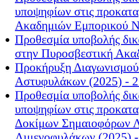
υποψηφίων στις προκαταρ
Ακαδημιών Εμπορικού Να
Προθεσμία υποβολής δικα
στην Πυροσβεστική Ακαδ
Προκήρυξη Διαγωνισμού 
Αστυφυλάκων (2025) - 2
Προθεσμία υποβολής δικ
υποψηφίων στις προκατα
Δοκίμων Σημαιοφόρων Λ
Λιμενοφυλάκων (2025) -