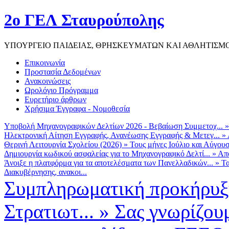
2ο ΓΕΛ Σταυρούπολης
ΥΠΟΥΡΓΕΙΟ ΠΑΙΔΕΙΑΣ, ΘΡΗΣΚΕΥΜΑΤΩΝ ΚΑΙ ΑΘΛΗΤΙΣΜ
Επικοινωνία
Προστασία Δεδομένων
Ανακοινώσεις
Ωρολόγιο Πρόγραμμα
Ευρετήριο άρθρων
Χρήσιμα Έγγραφα - Νομοθεσία
Υποβολή Μηχανογραφικών Δελτίων 2026 - Βεβαίωση Συμμετοχ...
Ηλεκτρονική Αίτηση Εγγραφής, Ανανέωσης Εγγραφής & Μετεγ...
»
Θερινή Λειτουργία Σχολείου (2026)
»
Τους μήνες Ιούλιο και Αύγουσ
Δημιουργία κωδικού ασφαλείας για το Μηχανογραφικό Δελτί...
»
Από
Άνοιξε η πλατφόρμα για τα αποτελέσματα των Πανελλαδικών...
»
Τα
Διακυβέρνησης, ανακοι...
Συμπληρωματική προκήρυξη
Στρατιωτ...
»
Σας γνωρίζουμ