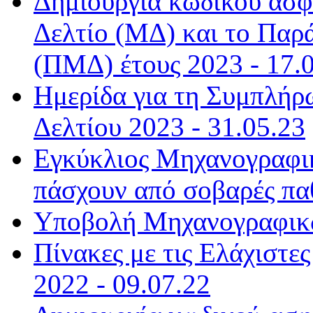
Δημιουργία κωδικού ασφ
Δελτίο (ΜΔ) και το Παρ
(ΠΜΔ) έτους 2023 - 17.
Ημερίδα για τη Συμπλή
Δελτίου 2023 - 31.05.23
Εγκύκλιος Μηχανογραφι
πάσχουν από σοβαρές παθ
Υποβολή Μηχανογραφικώ
Πίνακες με τις Ελάχιστε
2022 - 09.07.22