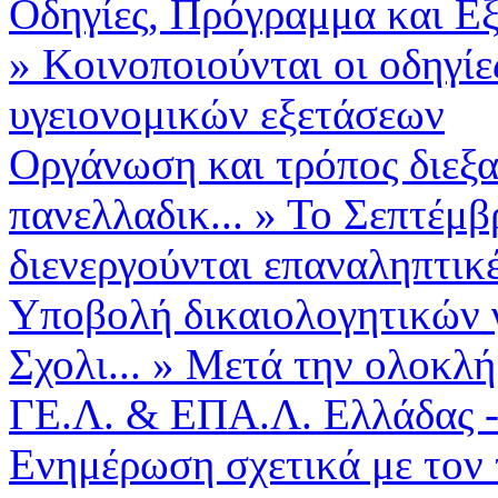
Οδηγίες, Πρόγραμμα και Εξε
»
Κοινοποιούνται οι οδηγίε
υγειονομικών εξετάσεων
Οργάνωση και τρόπος διεξ
πανελλαδικ...
»
Το Σεπτέμβ
διενεργούνται επαναληπτικέ
Υποβολή δικαιολογητικών 
Σχολι...
»
Μετά την ολοκλ
ΓΕ.Λ. & ΕΠΑ.Λ. Ελλάδας -
Ενημέρωση σχετικά με τον