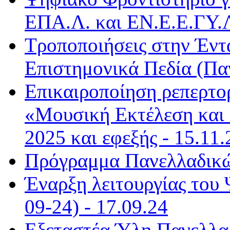
ΕΠΑ.Λ. και ΕΝ.Ε.Ε.ΓΥ.Λ
Τροποποιήσεις στην Έντ
Επιστημονικά Πεδία (Παν
Επικαιροποίηση ρεπερτο
«Μουσική Εκτέλεση και 
2025 και εφεξής - 15.11.
Πρόγραμμα Πανελλαδικώ
Έναρξη λειτουργίας του
09-24) - 17.09.24
Εξεταστέα Ύλη Πανελλαδ