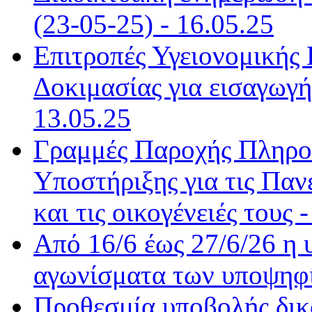
(23-05-25) - 16.05.25
Επιτροπές Υγειονομικής 
Δοκιμασίας για εισαγωγ
13.05.25
Γραμμές Παροχής Πληρο
Υποστήριξης για τις Παν
και τις οικογένειές τους 
Από 16/6 έως 27/6/26 η 
αγωνίσματα των υποψηφίω
Προθεσμία υποβολής δικ