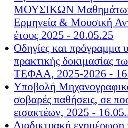
ΜΟΥΣΙΚΩΝ Μαθημάτων 
Ερμηνεία & Μουσική Αντ
έτους 2025 - 20.05.25
Οδηγίες και πρόγραμμα υ
πρακτικής δοκιμασίας τ
ΤΕΦΑΑ, 2025-2026 - 16
Υποβολή Μηχανογραφικο
σοβαρές παθήσεις, σε π
εισακτέων, 2025 - 16.05
Διαδικτυακή ενημέρωση γ