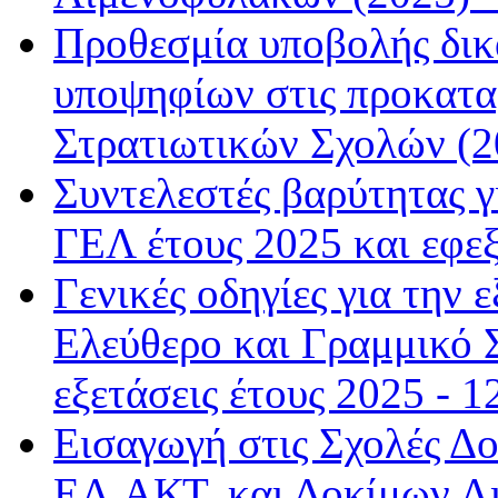
Προθεσμία υποβολής δικ
υποψηφίων στις προκαταρ
Στρατιωτικών Σχολών (20
Συντελεστές βαρύτητας γι
ΓΕΛ έτους 2025 και εφεξ
Γενικές οδηγίες για την
Ελεύθερο και Γραμμικό Σ
εξετάσεις έτους 2025 - 1
Εισαγωγή στις Σχολές Δ
ΕΛ.ΑΚΤ. και Δοκίμων Λ