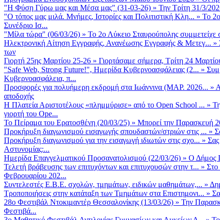
"Η Φύση Γύρω μας και Μέσα μας" (31-03-26)
»
Την Τρίτη 31/3/202
"Ο τόπος μας μιλά. Μνήμες, Ιστορίες και Πολιτιστική Κλη...
»
Το 2ο
Συνέδριο Ισ...
"Μίλα τώρα" (06/03/26)
»
Το 2ο Λύκειο Σταυρούπολης συμμετείχε 
Ηλεκτρονική Αίτηση Εγγραφής, Ανανέωσης Εγγραφής & Μετεγ...
»
των
Γιορτή 25ης Μαρτίου 25-26
»
Γιορτάσαμε σήμερα, Τρίτη 24 Μαρτίου 
"Safe Web, Strong Future!", Ημερίδα Κυβερνοασφάλειας (2...
»
Συμ
Κυβερνοασφάλεια, π...
Προσφορές για πολυήμερη εκδρομή στα Ιωάννινα (ΜΑΡ. 2026...
»
Α
αποδοχής
Η Πλατεία Αριστοτέλους «πλημμύρισε» από το Open School ...
»
Τη
γιορτή του Ope...
Το Πείραμα του Ερατοσθένη (20/03/25)
»
Μπορεί την Παρασκευή 20 
Προκήρυξη διαγωνισμού εισαγωγής σπουδαστών/στριών στις ...
»
Σ
Προκήρυξη διαγωνισμού για την εισαγωγή ιδιωτών στις σχο...
»
Σας
Αστυνομίας:...
Ημερίδα Επαγγελματικού Προσανατολισμού (22/03/26)
»
Ο Δήμος Π
Τελετή βράβευσης των επιτυχόντων και επιτυχουσών στην τ...
»
Στο
Φεβρουαρίου 202...
Συντελεστές Ε.Β.Ε. σχολών, τμημάτων, ειδικών μαθημάτων,...
»
Δη
Τροποποιήσεις στην κατάταξη των Τμημάτων στα Επιστημονι...
»
Σα
28ο Φεστιβάλ Ντοκιμαντέρ Θεσσαλονίκης (13/03/26)
»
Την Παρασκε
Φεστιβά...
3ο Μαθητικό Φεστιβάλ Αντιλογίας Γυμνασίων και Λυκείων Δ...
»
Το