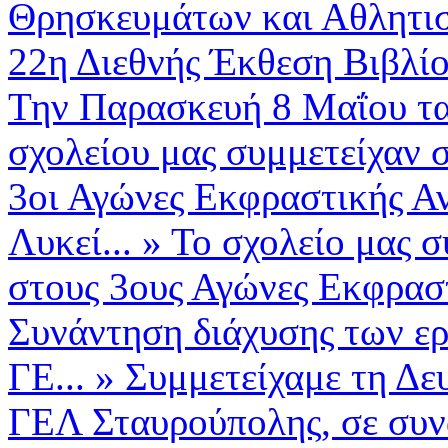
Θρησκευμάτων και Αθλητισμ
22η Διεθνής Έκθεση Βιβλί
Την Παρασκευή 8 Μαΐου τα
σχολείου μας συμμετείχαν σ
3οι Αγώνες Εκφραστικής Α
Λυκεί...
»
Το σχολείο μας σ
στους 3ους Αγώνες Εκφραστ
Συνάντηση διάχυσης των ερ
ΓΕ...
»
Συμμετείχαμε τη Δε
ΓΕΛ Σταυρούπολης, σε συνά