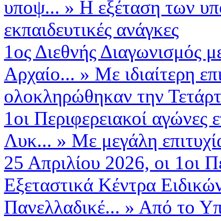
υποψ...
»
Η εξέταση των υπ
εκπαιδευτικές ανάγκες
1ος Διεθνής Διαγωνισμός μ
Αρχαίο...
»
Με ιδιαίτερη επ
ολοκληρώθηκαν την Τετάρτη
1οι Περιφερειακοί αγώνες 
Λυκ...
»
Με μεγάλη επιτυχ
25 Απριλίου 2026, οι 1οι Πε
Εξεταστικά Κέντρα Ειδικώ
Πανελλαδικέ...
»
Από το Υπ