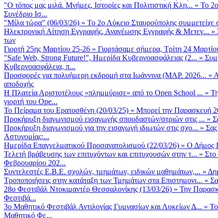
"Ο τόπος μας μιλά. Μνήμες, Ιστορίες και Πολιτιστική Κλη...
»
Το 2ο
Συνέδριο Ισ...
"Μίλα τώρα" (06/03/26)
»
Το 2ο Λύκειο Σταυρούπολης συμμετείχε 
Ηλεκτρονική Αίτηση Εγγραφής, Ανανέωσης Εγγραφής & Μετεγ...
»
των
Γιορτή 25ης Μαρτίου 25-26
»
Γιορτάσαμε σήμερα, Τρίτη 24 Μαρτίου 
"Safe Web, Strong Future!", Ημερίδα Κυβερνοασφάλειας (2...
»
Συμ
Κυβερνοασφάλεια, π...
Προσφορές για πολυήμερη εκδρομή στα Ιωάννινα (ΜΑΡ. 2026...
»
Α
αποδοχής
Η Πλατεία Αριστοτέλους «πλημμύρισε» από το Open School ...
»
Τη
γιορτή του Ope...
Το Πείραμα του Ερατοσθένη (20/03/25)
»
Μπορεί την Παρασκευή 20 
Προκήρυξη διαγωνισμού εισαγωγής σπουδαστών/στριών στις ...
»
Σ
Προκήρυξη διαγωνισμού για την εισαγωγή ιδιωτών στις σχο...
»
Σας
Αστυνομίας:...
Ημερίδα Επαγγελματικού Προσανατολισμού (22/03/26)
»
Ο Δήμος Π
Τελετή βράβευσης των επιτυχόντων και επιτυχουσών στην τ...
»
Στο
Φεβρουαρίου 202...
Συντελεστές Ε.Β.Ε. σχολών, τμημάτων, ειδικών μαθημάτων,...
»
Δη
Τροποποιήσεις στην κατάταξη των Τμημάτων στα Επιστημονι...
»
Σα
28ο Φεστιβάλ Ντοκιμαντέρ Θεσσαλονίκης (13/03/26)
»
Την Παρασκε
Φεστιβά...
3ο Μαθητικό Φεστιβάλ Αντιλογίας Γυμνασίων και Λυκείων Δ...
»
Το
Μαθητικό Φε...