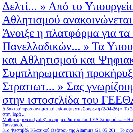
Δελτί...
»
Από το Υπουργεί
Αθλητισμού ανακοινώνεται
Άνοιξε η πλατφόρμα για τα
Πανελλαδικών...
»
Τα Υπου
και Αθλητισμού και Ψηφιακ
Συμπληρωματική προκήρυξη
Στρατιωτ...
»
Σας γνωρίζουμ
στην ιστοσελίδα του ΓΕΕΘ
Διδακτική προσκυνηματική επίσκεψη στη Σουρωτή (2-04-26)
»
Το 2
στην Ιερά ...
Μαθητοφρένεια (vol.3): η εφημερίδα του 2ου ΓΕΛ Σταυρούπ...
»
Η 
Γιαννακού, ...
31ο Φεστιβάλ Κλασικού Θεάτρου της Altamura (21-05-26)
»
Το σχο