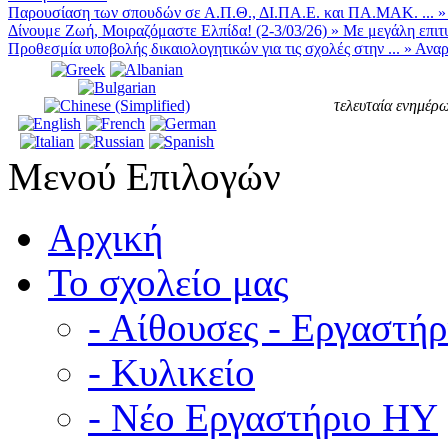
Παρουσίαση των σπουδών σε Α.Π.Θ., ΔΙ.ΠΑ.Ε. και ΠΑ.ΜΑΚ. ...
Δίνουμε Ζωή, Μοιραζόμαστε Ελπίδα! (2-3/03/26)
»
Με μεγάλη επιτυ
Προθεσμία υποβολής δικαιολογητικών για τις σχολές στην ...
»
Αναρ
τελευταία ενημέρω
Μενού Επιλογών
Αρχική
Το σχολείο μας
- Αίθουσες - Εργαστήρ
- Κυλικείο
- Νέο Εργαστήριο ΗΥ