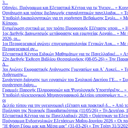
3...
Οδηγίες, Πρόγραμμα και Εξεταστικά Κέντρα για τις Υγειον...
»
Κοιν
Οργάνωση και τρόπος διεξαγωγής επαναληπτικών πανελλαδικ...
»
Το
Υποβολή δικαιολογητικών για τη χορήγηση Βεβαίωσης Σχολι...
»
Με
Κύπρου,
Ενημέρωση σχετικά με τον τρόπο Προφορικής Εξέτασης υποψ...
»
Η
1ος Διεθνής Διαγωνισμός μετάφρασης και ερμηνείας Αρχαίο...
»
Με 
2026, οι...
1οι Περιφερειακοί αγώνες επιχειρηματολογίας Γενικών Λυκ...
»
Με 
Περιφερειακοί αγ...
Εξεταστικά Κέντρα Ειδικών Μαθημάτων για τις Πανελλαδικέ...
»
Απ
22η Διεθνής Έκθεση Βιβλίου Θεσσαλονίκης (08-05-26)
»
Την Παρασ
Δ...
3οι Αγώνες Εκφραστικής Ανάγνωσης Γυμνασίων και Α΄ Λυκεί...
»
Τ
Ανάγνωσης...
Συνάντηση διάχυσης των εργασιών του Σχολικού Δικτύου ΓΕ...
»
Συ
συνάντηση διάχυ...
Γραμμές Παροχής Πληροφοριών και Ψυχολογικής Υποστήριξης...
»
Υποβολή ηλεκτρονικού Μηχανογραφικού Δελτίου υποψηφίων π...
»
οι
Δελτίο τύπου για την υγειονομική εξέταση και πρακτική δ...
»
Από το
Πρόληψη της Νεανικής Παραβατικότητας (11/05/26)
»
Τη Δευτέρα, 
Εξεταστικά Κέντρα για τις Πανελλαδικές 2026
»
Ορίστηκαν τα Εξετα
Πρόγραμμα Ενδοσχολικών Εξετάσεων Μαΐου-Ιουνίου 2026
»
Οι πρ
"Η Φύση Γύρω μας και Μέσα μας" (31-03-26)
»
Την Τρίτη 31/3/202