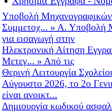
Χρήσιμα Έγγραφα - Νομ
Υποβολή Μηχανογραφικών 
Συμμετοχ...
»
Α. Υποβολή 
για εισαγωγή στην
Ηλεκτρονική Αίτηση Εγγρα
Μετεγ...
»
Από τις
Θερινή Λειτουργία Σχολείο
Αύγουστο 2026, το 2ο Γεν
είναι ανοικτ...
Δημιουργία κωδικού ασφαλ