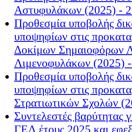
Αστυφυλάκων (2025) - 2
Προθεσμία υποβολής δικ
υποψηφίων στις προκατα
Δοκίμων Σημαιοφόρων Λ
Λιμενοφυλάκων (2025) -
Προθεσμία υποβολής δικ
υποψηφίων στις προκαταρ
Στρατιωτικών Σχολών (20
Συντελεστές βαρύτητας γι
ΓΕΛ έτους 2025 και εφεξ