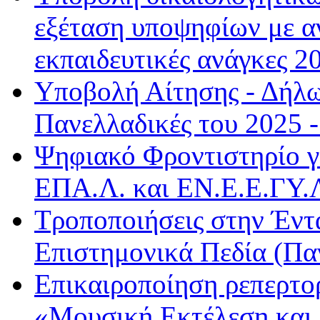
εξέταση υποψηφίων με αν
εκπαιδευτικές ανάγκες 20
Υποβολή Αίτησης - Δήλω
Πανελλαδικές του 2025 -
Ψηφιακό Φροντιστηρίο γ
ΕΠΑ.Λ. και ΕΝ.Ε.Ε.ΓΥ.Λ
Τροποποιήσεις στην Έντ
Επιστημονικά Πεδία (Παν
Επικαιροποίηση ρεπερτο
«Μουσική Εκτέλεση και 