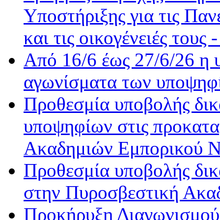
Υποστήριξης για τις Παν
και τις οικογένειές τους 
Από 16/6 έως 27/6/26 η 
αγωνίσματα των υποψηφίω
Προθεσμία υποβολής δικ
υποψηφίων στις προκαταρ
Ακαδημιών Εμπορικού Να
Προθεσμία υποβολής δικα
στην Πυροσβεστική Ακαδ
Προκήρυξη Διαγωνισμού 